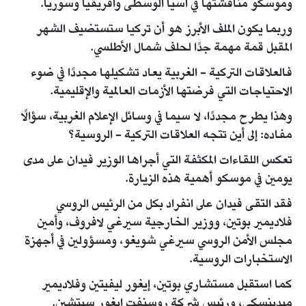
وموسكو مناقشتها في آسيا الوسطى وأفريقيا وسوريا.
وربما يكون الملف الأبرز هو أن تركيا ستستضيف الشهر
المقبل قمة مهمة جدًا لحلف شمال الأطلسي.
فالعلاقات التركية - الغربية يعاد تشكيلها مجددًا في ضوء
الاحتياجات التي فرضتها الأزمات العالمية والإقليمية.
وهذا يطرح مجددًا، لا سيما في وسائل الإعلام الغربية، سؤالًا
مفاده: إلى أين تتجه العلاقات التركية - الروسية؟
تعكس اللقاءات المكثفة التي أجراها الوزير فيدان على مدى
يومين في موسكو أهمية هذه الزيارة.
فقد التقى فيدان على انفراد بكل من الرئيس الروسي
فلاديمير بوتين، ووزير الخارجية سيرغي لافروف، وأمين
مجلس الأمن الروسي سيرغي شويغو، ومسؤولين في أجهزة
الاستخبارات الروسية.
كما استقبل مستشاري بوتين، إيغور ليفيتين وفلاديمير
ميدينسكي، ورئيس شركة روسنفت إيغور سيتشين.