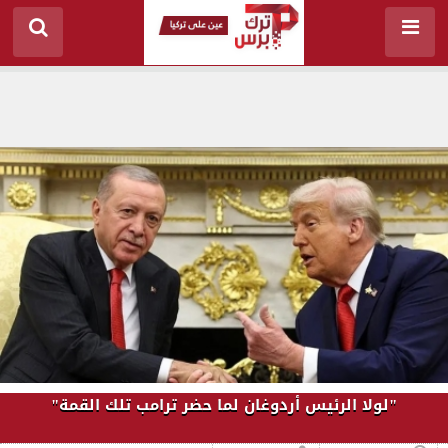
"لولا الرئيس أردوغان لما حضر ترامب تلك القمة"