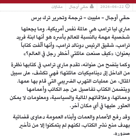
2026-06-22
حقي أوجال
مقالات
حقي أوجال - ملييت - ترجمة وتحرير ترك برس
ماري ليا ترامب هي عالمة نفس أمريكية. وما يجعلها
شخصية مهمة بالنسبة للعالم بأسره هو أنها ابنة فريد
ترامب، شقيق الرئيس دونالد ترامب، وأنها ألّفت كتاباً
بعنوان: «كيف صنعت عائلتي أخطر رجل في العالم؟»
وكما يتضح من عنوانه، تقدم ماري ترامب في كتابها نظرة
من الداخل إلى ديناميكيات عائلتها؛ فهي تكشف، على سبيل
المثال، عن عمليات التهرب الضريبي التي قام بها عمها.
ويتضمن الكتاب تفاصيل عن جد الكاتب وأعمامها
وعماتها، وعلاقاتهم المالية والسياسية، ومعلومات لا يمكن
العثور عليها في أي مكان آخر.
وقد رفع الأعمام والعمات وأبناء العمومة دعاوى قضائية
بهدف منع نشر الكتاب، لكنهم لم يتمكنوا إلا من تأخير
صدوره.