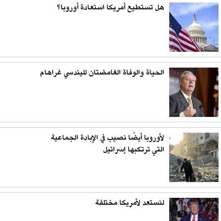
هل تستطيع أمريكا استعادة أوروبا؟
الحياة والوفاة الغامضتان لليندسي غراهام
لأوروبا أيضًا نصيب في الإبادة الجماعية
التي ترتكبها إسرائيل
لنستعد لأمريكا مختلفة