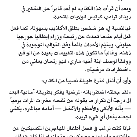
وبعد أن قرأت هذا الكتاب، لم أعد قادراً على التفكير في
دونالد ترامب كرئيس للولايات المتحدة.
فبالنسبة لي، هو شخص يطلق الأكاذيب بسهولة، كما فعل
قبل أيام عندما تحدث عن رئيسة وزراء إيطاليا جورجيا
ميلوني، ويقيّم الأحداث دائماً وفق القوالب الموجودة في
ذهنه، وغالباً ما تكون هذه التقييمات بعيدة عن الواقع.
ووفقاً لوصف ابنة أخيه ماري، فهو إنسان يعاني من
«اضطرابات مرضية».
وأود أن أنقل فقرة طويلة نسبياً من الكتاب:
«لقد جعلته اضطراباته المرضية يفكر بطريقة أحادية البعد
إلى درجة أن تكرار ما يقوله عن نفسه عشرات المرات يومياً
— بأنه الأذكى والأعظم والأفضل — أمامه مباشرة، يكفي
لجعله يفعل أي شيء تريده.
فإذا كنت ترغب في فصل أطفال المهاجرين المكسيكيين عن
عائلاتهم وإيداعهم معسكرات احتجاز؛ أو إذا كان هدفك