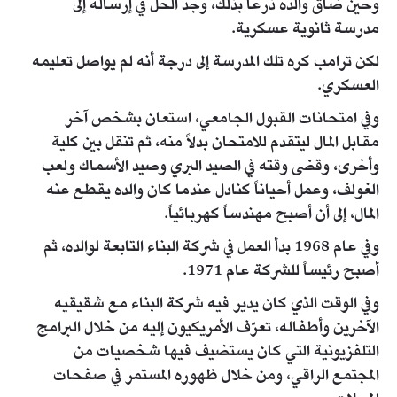
وحين ضاق والده ذرعاً بذلك، وجد الحل في إرساله إلى
مدرسة ثانوية عسكرية.
لكن ترامب كره تلك المدرسة إلى درجة أنه لم يواصل تعليمه
العسكري.
وفي امتحانات القبول الجامعي، استعان بشخص آخر
مقابل المال ليتقدم للامتحان بدلاً منه، ثم تنقل بين كلية
وأخرى، وقضى وقته في الصيد البري وصيد الأسماك ولعب
الغولف، وعمل أحياناً كنادل عندما كان والده يقطع عنه
المال، إلى أن أصبح مهندساً كهربائياً.
وفي عام 1968 بدأ العمل في شركة البناء التابعة لوالده، ثم
أصبح رئيساً للشركة عام 1971.
وفي الوقت الذي كان يدير فيه شركة البناء مع شقيقيه
الآخرين وأطفاله، تعرّف الأمريكيون إليه من خلال البرامج
التلفزيونية التي كان يستضيف فيها شخصيات من
المجتمع الراقي، ومن خلال ظهوره المستمر في صفحات