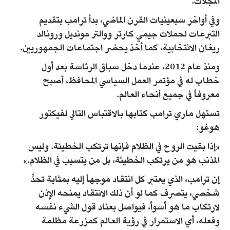
المجلات.
وفي أواخر سبعينيات القرن الماضي، بدأ ترامب بتقديم
التبرعات لحملات جيمي كارتر ووالتر مونديل ورونالد
ريغان الانتخابية، كما أخذ يحضر اجتماعات الجمهوريين.
ومنذ عام 2012، عندما دخل سباق الرئاسة بعد أول
خطاب له في مؤتمر العمل السياسي المحافظ، أصبح
معروفاً في جميع أنحاء العالم.
تستهل ماري ترامب كتابها بالاقتباس التالي لفيكتور
هوغو:
«إذا بقيت الروح في الظلام فإنها ترتكب الخطيئة. وليس
المذنب هو من يرتكب الخطيئة، بل من يتسبب في الظلام.»
إن ترامب، الذي يعتبر كل انتقاد موجهاً إليه بمثابة تحدٍّ
شخصي، يتصرف كما لو أن ذلك الانتقاد يمنحه الإذن
لارتكاب ما هو أسوأ، فيواصل بعناد قول الشيء نفسه
وفعله، أي الاستمرار في رؤية العالم كمزرعة مظلمة