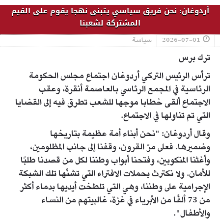
أردوغان: نحن فريق سياسي يتبنى نهجا يقوم على القيم
المشتركة لشعبنا
2026-07-01
سياسة
ترك برس
ترأس الرئيس التركي أردوغان اجتماع مجلس الحكومة
الرئاسية في المجمع الرئاسي بالعاصمة أنقرة، وعقب
الاجتماع ألقى خطابا موجها للشعب تطرق فيه إلى القضايا
التي تم تناولها في الاجتماع.
وقال أردوغان: "نحن أبناء أمة عظيمة بتاريخها
وضميرها. فعلى مرّ القرون، وقفنا إلى جانب المظلومين،
وأغثنا المنكوبين، وفتحنا أبواب وطننا لكل من قصدنا طلبًا
للأمان. ولا نكترث بحملات الافتراء التي تشنّها تلك الشبكة
الإجرامية على وطننا، وهي التي تلطخت أيديها بدماء أكثر
من 73 ألفًا من الأبرياء في غزة، غالبيتهم من النساء
والأطفال".