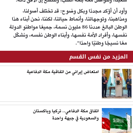
شعبنا، ونتواصل معه بلغة القلب، ونتطلع إلى الأفق ذاته.
وأود أن أؤكد مجددًا وبكل وضوح: قد تختلف أصولنا،
ومذاهبنا، وتوجهاتنا، وأنماط حياتنا، لكننا، نحن أبناء هذا
الوطن البالغ عددنا 86 مليون نسمة، جميعًا مواطنو الدولة
نفسها، وأفراد الأمة نفسها، وأبناء الوطن نفسه، ونشكّل
معًا نسيجًا وطنيًا واحدًا".
المزيد من نفس القسم
امتعاض إيراني من اتفاقية مكة الدفاعية
اتفاق مكة الدفاعي.. تركيا وباكستان
والسعودية في جبهة واحدة