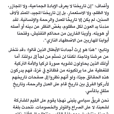
وأضاف: "إن تاريخنا لا يعرف الإبادة الجماعية، ولا المجازر،
ولا الظلم، ولا الاستعمار. بل إن تاريخنا المجيد، الممتد لآلاف
السنين، لم يكن إلا تاريخًا للعدل والرحمة والإنسانية. لقد
مدَدنا يد العون لكل مظلوم، بغضّ النظر عن دينه أو أصله
أو هويته. وآوينا الفارين من محاكم التفتيش، وفتحنا
أبوابنا للهاربين من الاضطهاد النازي".
وتابع: "هذا هو إرث أجدادنا الأبطال الذين قالوا: «قد نتخلى
عن عرشنا وتاجنا، لكننا لن نسلّم من لجأ إلى دولتنا. أما
أولئك الذين يحاولون تشويه صورة تركيا والأمة التركية
للتغطية على ما يرتكبونه من فظائع في غزة، فهم يدركون
هذه الحقائق جيدًا، ولو أنهم نظروا إلى صفحات تاريخهم
لأدركوا الفرق بين تاريخٍ قام على العدل والرحمة، وتاريخٍ
مثقلٍ بالمآسي.
نحن فريقٌ سياسي يتبنى نهجًا يقوم على القيم المشتركة
لشعبنا، لا على الصراع والتوتر والخصومات. نتحدث بلغة