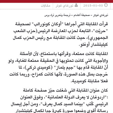
2015-01-03
تورغاي غولر
مقالات
تورغاي غولار – صحيفة أكشام – ترجمة وتحرير ترك برس
قرأت المقابلة التي أجراها "أوكان كونورالب" لصحيفة
"حريّت"، التابعة لحزب المعارضة الرئيس(حزب الشعب
الجمهوري)، حيث كانت المقابلة مع رئيس الحزب كمال
كيليتشدار أوغلو.
المقابلة كانت ممتعة، وقرأتها باستمتاع، لأن الأسئلة
والأجوبة التي كانت تحتويها في الحقيقة ممتعة للغاية، ولو
أنّ المقابلة قام بها "جيم يلماز" (كوميدي تركي)، لما
خرجت بمثل هذه الصورة، لأنها كانت كمزاح، وربما كانت
فعلا مقابلة كوميدية.
كان عنوان المقابلة التي شغلت حيّز صفحة كاملة
:"اردوغان لا يعرف الدولة العثمانية"، وفوق العنوان
الرئيسي كُتب "بينما السيد كمال يعرف"، ومن أجل إيصال
رسالة أقوى وضعوا صورة كبيرة جدا لكمال كيليتشدار