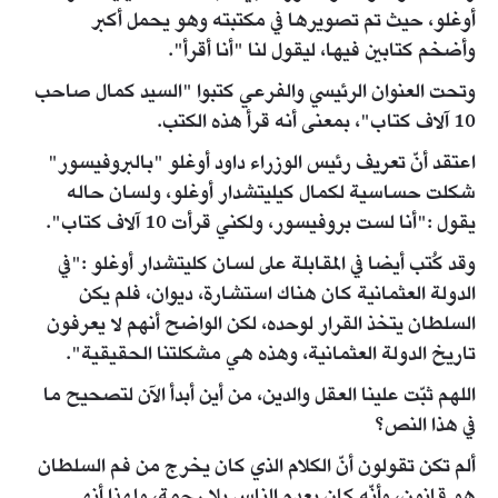
أوغلو، حيث تم تصويرها في مكتبته وهو يحمل أكبر
وأضخم كتابين فيها، ليقول لنا "أنا أقرأ".
وتحت العنوان الرئيسي والفرعي كتبوا "السيد كمال صاحب
10 آلاف كتاب"، بمعنى أنه قرأ هذه الكتب.
اعتقد أنّ تعريف رئيس الوزراء داود أوغلو "بالبروفيسور"
شكلت حساسية لكمال كيليتشدار أوغلو، ولسان حاله
يقول :"أنا لست بروفيسور، ولكني قرأت 10 آلاف كتاب".
وقد كُتب أيضا في المقابلة على لسان كليتشدار أوغلو :"في
الدولة العثمانية كان هناك استشارة، ديوان، فلم يكن
السلطان يتخذ القرار لوحده، لكن الواضح أنهم لا يعرفون
تاريخ الدولة العثمانية، وهذه هي مشكلتنا الحقيقية".
اللهم ثبّت علينا العقل والدين، من أين أبدأ الآن لتصحيح ما
في هذا النص؟
ألم تكن تقولون أنّ الكلام الذي كان يخرج من فم السلطان
هو قانون، وأنّه كان يعدم الناس بلا رحمة، ولهذا أنهى