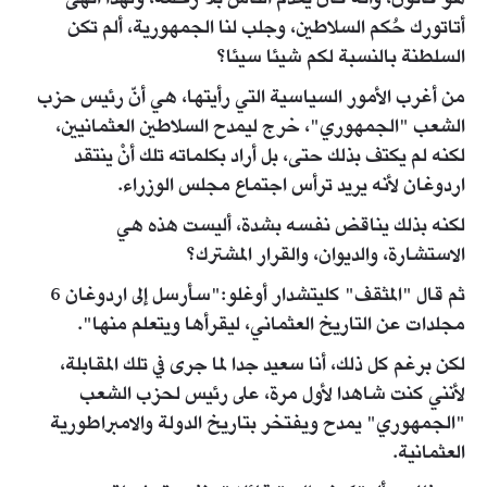
أتاتورك حُكم السلاطين، وجلب لنا الجمهورية، ألم تكن
السلطنة بالنسبة لكم شيئا سيئا؟
من أغرب الأمور السياسية التي رأيتها، هي أنّ رئيس حزب
الشعب "الجمهوري"، خرج ليمدح السلاطين العثمانيين،
لكنه لم يكتف بذلك حتى، بل أراد بكلماته تلك أنْ ينتقد
اردوغان لأنه يريد ترأس اجتماع مجلس الوزراء.
لكنه بذلك يناقض نفسه بشدة، أليست هذه هي
الاستشارة، والديوان، والقرار المشترك؟
ثم قال "المثقف" كليتشدار أوغلو:"سأرسل إلى اردوغان 6
مجلدات عن التاريخ العثماني، ليقرأها ويتعلم منها".
لكن برغم كل ذلك، أنا سعيد جدا لما جرى في تلك المقابلة،
لأنني كنت شاهدا لأول مرة، على رئيس لحزب الشعب
"الجمهوري" يمدح ويفتخر بتاريخ الدولة والامبراطورية
العثمانية.