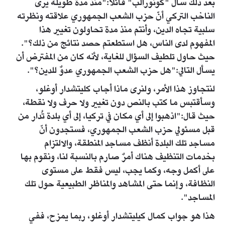
بعد ذلك سأل "كونورالب" قائلا:"منذ مدة طويلة يرى
الناخب التركي أنّ حزب الشعب الجمهوري علاقته ونظرته
سلبية تجاه الدين، وأنتم منذ مدة تحاولون تغيير هذا
المفهوم لدى الناس، هل استطعتم حصد نتائج من ذلك؟".
حيث حاول تلطيف السؤال للغاية، لأنه كان من المفترض أن
يسأل التالي:"هل حزب الشعب الجمهوري عدوٌ للدين؟".
لنتجاوز هذا الأمر، ولنرى ماذا أجاب كليتشدار أوغلو،
وسأقتبس ما كتب بالنص دون تغيير ولا حرف ولا نقطة،
حيث قال:"اذهبوا إلى أي مكان في تركيا، إلى أي بلدة تُدار من
قبل مسئولي حزب الشعب الجمهوري، فستجدون أنّ
مساجد تلك البلدة أنظف مساجد المنطقة، والالتزام
بخدمات التنظيف هناك أمرٌ صارم بالنسبة لنا، ونقوم بها
على أكمل وجه، وكما يجب، ليس فقط على مستوى
النظافة، وإنما حتى المشاهد والمناظر الطبيعية حول تلك
المساجد".
هذا هو جواب كمال كيليتشدار أوغلو، ربما يمزح، ففي