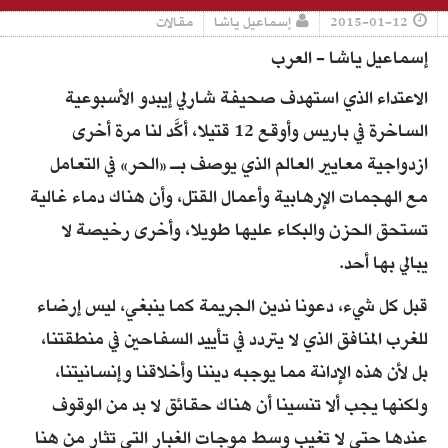
2015-01-12
إسماعيل ياشا
مقالات
إسماعيل ياشا - العرب
الاعتداء الذي استهدف صحيفة شارلي إيبدو الأسبوعية
الساخرة في باريس وأوقع 12 قتيلا، أكَّد لنا مرة أخرى
ازدواجية معايير العالم الذي يوصف بـ «الحر» في التعامل
مع الهجمات الإرهابية وأعمال القتل، وأن هناك دماء غالية
تستحق الحزن والبكاء عليها طويلا، وأخرى رخيصة لا
يبالي بها أحد.
قبل كل شيء، دعونا ندين الجريمة كما ينبغي، ليس إرضاء
للغرب المنافق الذي لا يتردد في تأييد السفاحين في منطقتنا،
بل لأن هذه الإدانة مما يوجبه ديننا وأخلاقنا وإنسانيتنا،
ولكنها يجب ألا تنسينا أن هناك حقائق لا بد من الوقوف
عندها حتى لا تغيب وسط موجات الغبار التي تثار من هنا