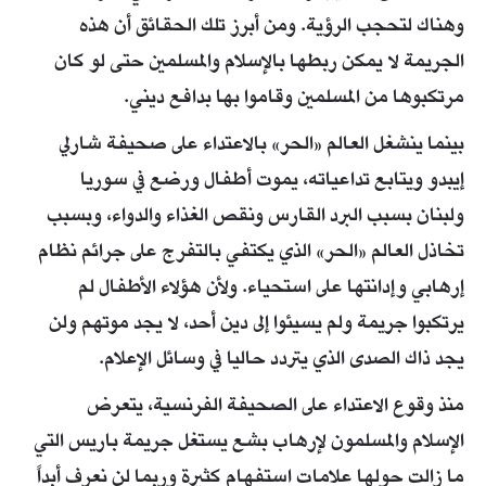
وهناك لتحجب الرؤية. ومن أبرز تلك الحقائق أن هذه
الجريمة لا يمكن ربطها بالإسلام والمسلمين حتى لو كان
مرتكبوها من المسلمين وقاموا بها بدافع ديني.
بينما ينشغل العالم «الحر» بالاعتداء على صحيفة شارلي
إيبدو ويتابع تداعياته، يموت أطفال ورضع في سوريا
ولبنان بسبب البرد القارس ونقص الغذاء والدواء، وبسبب
تخاذل العالم «الحر» الذي يكتفي بالتفرج على جرائم نظام
إرهابي وإدانتها على استحياء. ولأن هؤلاء الأطفال لم
يرتكبوا جريمة ولم يسيئوا إلى دين أحد، لا يجد موتهم ولن
يجد ذاك الصدى الذي يتردد حاليا في وسائل الإعلام.
منذ وقوع الاعتداء على الصحيفة الفرنسية، يتعرض
الإسلام والمسلمون لإرهاب بشع يستغل جريمة باريس التي
ما زالت حولها علامات استفهام كثيرة وربما لن نعرف أبداً