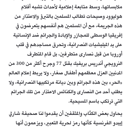
ملابساتها، وسط متابعة إعلامية لأحداث تشبه أفلام
هوليوود وصيحات تطالب المسلمين بالتبرؤ والاعتذار من
هذه الجريمة، مع أن المسلمين هم أنفسهم يتعرضون في
إفريقيا الوسطى للمجازر والإبادة والجرائم ضد الإنسانية
على يد الميليشيات النصرانية، وتحرق مساجدهم في قلب
أوروبا من قبل نصارى متطرفين، بل قام المتطرف
النرويجي أندريس بريفيك بقتل 77 وجرح أكثر من 300 من
المدنيين العزل معظمهم أطفال صغار، ولا يربط إعلام العالم
«الحر» بين هذه الجرائم وبين ديانة مرتكبيها النصرانية، ولا
يطلب أحد من النصارى والكنائس الاعتذار من تلك الجرائم
التي ترتكب باسم المسيحية.
يحاول بعض الكتّاب والمثقفين أن يقدموا لنا صحيفة شارلي
إيبدو الفرنسية كأنها رمز لحرية التعبير، ويزعمون أنها