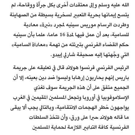
الله عليه وسلم وإلى معتقدات أخرى بكل جرأة ووقاحة، لم
يتسع إيمانها بحرية التعبير لسخرية بسيطة من الصهاينة
وطردت الرسام موريس سينيه لمجرد «نبرة» معادية
للسامية، بعد أن عمل فيها لمدة 16 عاما، علما بأن سينيه
حكم القضاء الفرنسي بتبرئته من تهمة «معاداة السامية»
التي وجَّهتها إليه صحيفة شارلي إيبدو.
الرئيس الفرنسي فرنسوا هولاند قال في تعليقه على جريمة
باريس إنهم يحاربون إرهابا وليسوا ضد دين بعينه، إلا أن
الجميع متفق على أن هذه الجريمة سوف تغذي
الإسلاموفوبيا في أوروبا وتجعل المسلمين المقيمين في الغرب
يواجهون خطر الهجمات الانتقامية، وبالتالي يجب ألا يبقى
ما قاله هولاند حبرا على ورق، وأن تتخذ السلطات
الفرنسية كافة التدابير اللازمة لحماية المسلمين