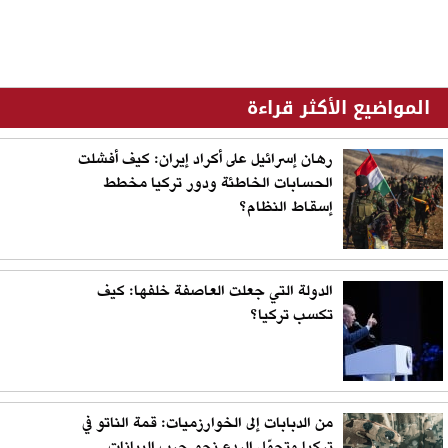
المواضيع الأكثر قراءة
رهان إسرائيل على أكراد إيران: كيف أفشلت
الحسابات الخاطئة ودور تركيا مخطط
إسقاط النظام؟
الدولة التي جعلت العاصفة خلفها: كيف
تكسب تركيا؟
من الدبابات إلى الخوارزميات: قمة الناتو في
تركيا وتحوّل الردع نحو حرب البيانات