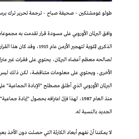
طولو غومشتكين – صحيفة صباح – ترجمة تحرير ترك بر
وافق البرلمان الأوروبي على مسودة قرار تقدمت به مجموعا
الذكرى المئوية لتهجير الأرمن عام 1915، وقد
لصالحه معظم أعضاء البرلمان، يحتوي على فقرات غير مترا
الأخرى، ويحتوي على معلومات متناقضة، لكن ذلك ليس 
البرلمان الأوروبي الذي أطلق مصطلح "الإبادة الجماعية" على
منذ العام 1987، لهذا فإنّ اعترافه بحصول "إبادة جماع
الجديد بالنسبة له.
لا يمكننا أنْ نفهم أبعاد الكارثة التي حصلت دون الأخذ بعي