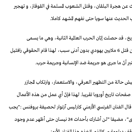
 عن هجرة البلقان، وقتل الشعوب المسلمة في القوقاز، و تهجير
 الحديث عنها سويا حتى نفهم المشهد كاملا.
ريخ، قد حصلت إبّان الحرب العالمية الثانية، وهي ما يسمى
بالهولوكوست، فلا يوجد مجزرة ولا إبادة جماعية أبشع من قتل 6 ملايين يهودي بدون أدنى سبب، لهذا قام الحقوقي رافئيل
بر أنّ ما جرى هو جريمة ضد الإنسانية وجريمة حرب.
عيش حالة من التطهير العرقي، والاستعمار، وارتكاب المجازر
صفحات تاريخ أوروبا تقريبا. لهذا فإنّ أي عمل من هذه الأعمال
 الفنان الفرنسي الأرمني كارليس آزنوار لحصيفة بروفنس :"يجب
الاعتراف بكل مجازر الإبادة الجماعية حتى لا تتكرر مرة أخرى"، مضيفا "لن أشارك بأحداث 24 نيسان حتى أظهر عدم وجود
قف دبلوماسي كالذي اتخذه هذا الفنان الأرمني.