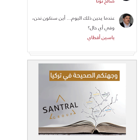
صالح تونا
عندما يحين ذلك اليوم... أين سنكون نحن،
وفي أي حال؟
ياسين أقطاي