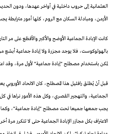
العثمانية إلى حروب داخلية في أواخر عهدها، ودون الحديث
الأرمن، ومبادلة السكان مع الروم، كلها أمور مترابطة يجب
كانت الإبادة الجماعية الأوضح والأكبر والأفظع على مر التا
لمكن باستخدام مصطلح "إبادة جماعية" لأول مرة، وقد اعت
قبل أنْ يُطلق رافئيل هذا المصطلح، كان الاتحاد الأوروبي ي
الجماعية، والتهجير القصري، وكل هذه الأمور نراها في كل 
يجب جمعها جميعا تحت مصطلح "إبادة جماعية"، وكما قال
عداوة تجاه تركيا"، لكن الاتحاد الأوروبي فشل في اتخاذ مو