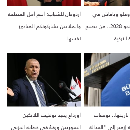
أوغلو ويافاش في
أردوغان للشباب: أنتم أمل المنطقة
سباق مفتوح نحو 2028.. من يصبح
والملايين يشاركونكم المبادئ
التركية
نفسها
اريخها.. توقعات
أوزداغ يعيد توظيف اللاجئين
 إزمير إلى "العدالة
السوريين ورقةً في خطابه الحزبي