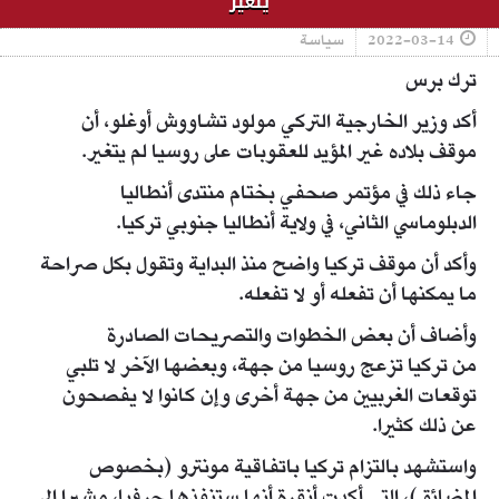
يتغير
2022-03-14
سياسة
ترك برس
أكد وزير الخارجية التركي مولود تشاووش أوغلو، أن
موقف بلاده غير المؤيد للعقوبات على روسيا لم يتغير.
جاء ذلك في مؤتمر صحفي بختام منتدى أنطاليا
الدبلوماسي الثاني، في ولاية أنطاليا جنوبي تركيا.
وأكد أن موقف تركيا واضح منذ البداية وتقول بكل صراحة
ما يمكنها أن تفعله أو لا تفعله.
وأضاف أن بعض الخطوات والتصريحات الصادرة
من تركيا تزعج روسيا من جهة، وبعضها الآخر لا تلبي
توقعات الغربيين من جهة أخرى وإن كانوا لا يفصحون
عن ذلك كثيرا.
واستشهد بالتزام تركيا باتفاقية مونترو (بخصوص
المضائق)، التي أكدت أنقرة أنها ستنفذها حرفيا، مشيرا إلى