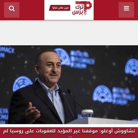
تشاووش أوغلو: موقفنا غير المؤيد للعقوبات على روسيا لم