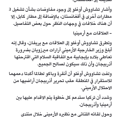
تقديمه إلى أفغانستان.
وأشار تشاووش أوغلو إلى وجود مفاوضات بشأن تشغيل 3
مطارات أخرى في أفغانستان، بالإضافة إلى مطار كابل، إلا
أن هناك خلافات في وجهات النظر حول بعض التفاصيل.
- العلاقات مع أرمينيا
وتطرق تشاووش أوغلو إلى العلاقات مع يريفان، وقال إنه
أبلغ وزير الخارجية الأرميني آرارات ميرزويان بضرورة
تعاطي بلاده بإيجابية مع اتفاقية السلام التي اقترحتها
أذربيجان وأن ذلك سيكون لصالح الجميع.
ولفت تشاووش أوغلو أن أنقرة وباكو لطالما أكدتا دعمهما
للاستقرار في المنطقة عقب تحرير أذربيجان أراضيها من
الاحتلال الأرميني.
وشدد أن تركيا ستدعم كل خطوة يتم الاقدام عليها بين
أرمينيا وأذربيجان.
وحول لقائه الثنائي مع نظيره الأرميني خلال منتدى