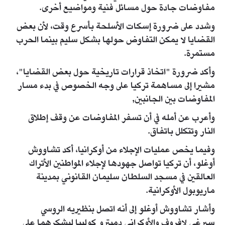
مفاوضات جادة حول مسائل فنية ومواضيع أخرى.
وشدد على ضرورة إسكات الأسلحة بأسرع وقت، لأن بعض
القضايا لا يمكن التفاوض حولها بشكل سليم بينما الحرب
مستمرة.
وأكد ضرورة "اتخاذ قرارات تاريخية حول بعض القضايا"،
مشيرا إلى مساهمة تركيا على وجه الخصوص في بدء مسار
المفاوضات بين الجانبين,
وأعرب عن أمله في أن تسفر المفاوضات عن وقف إطلاق
النار وتتكلل باتفاق.
وفيما يخص عمليات الإجلاء من أوكرانيا، أكد تشاووش
أوغلو، أن تركيا تواصل جهودها لإجلاء المواطنين الأتراك
العالقين في مسجد السلطان سليمان القانوني بمدينة
ماريوبول الأوكرانية.
وأشار تشاووش أوغلو إلى أنه اتصل بنظيريه الروسي
سيرغي لافروف والأوكراني دميترو كوليبا ليشكرهما على