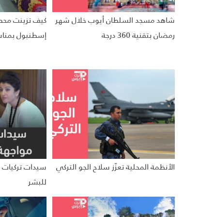
شاهد مسجد السلطان أيوب خلال شهر
كيف تزينت محط
رمضان بتقنية 360 درجة
إسطنبول بمناسب
الأنظمة المحلية تعزّز سلاح الجو التركي
سيدات تركيات 
للبشر