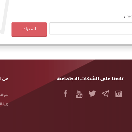
وني
اشترك
تابعنا على الشبكات الاجتماعية
خريط
عن ت
المو
موقع 
وينقل