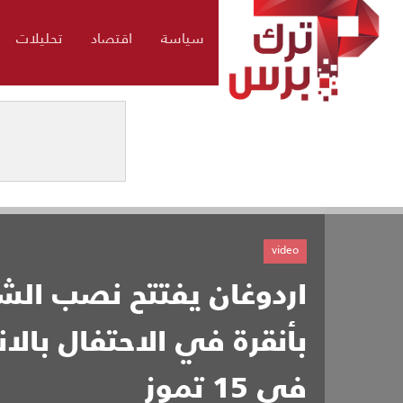
سياسة
اقتصاد
تحليلات
video
اردوغان يفتتح نصب الش
بأنقرة في الاحتفال بالان
في 15 تموز