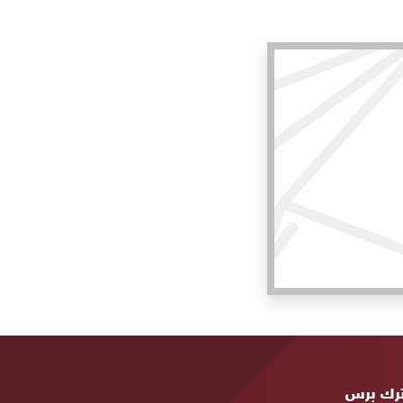
ة
رك برس