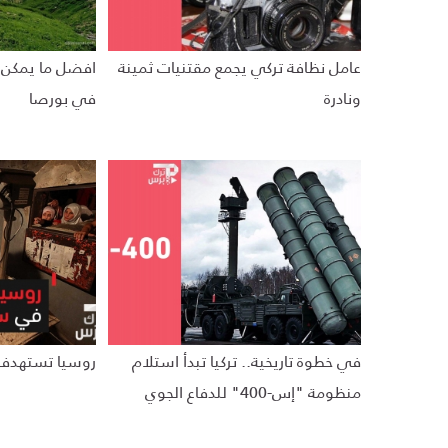
عامل نظافة تركي يجمع مقتنيات ثمينة
افضل ما يمكن م
ونادرة
في بورصا
في خطوة تاريخية.. تركيا تبدأ استلام
روسيا تستهدف 
منظومة "إس-400" للدفاع الجوي