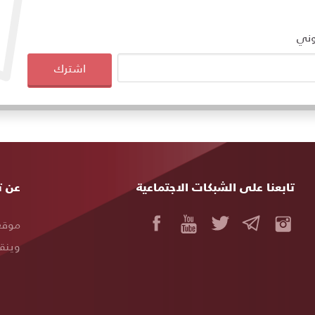
وني
اشترك
تابعنا على الشبكات الاجتماعية
خريط
عن ت
المو
موقع 
وينقل