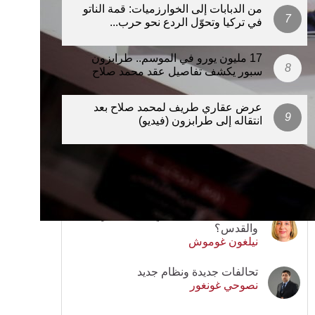
من الدبابات إلى الخوارزميات: قمة الناتو
في تركيا وتحوّل الردع نحو حرب...
17 مليون يورو في الموسم.. طرابزون
سبور يكشف تفاصيل عقد محمد صلاح
عرض عقاري طريف لمحمد صلاح بعد
انتقاله إلى طرابزون (فيديو)
مواضيع الكتاب
لماذا يتصاعد العنف في الضفة الغربية
والقدس؟
نيلغون غوموش
تحالفات جديدة ونظام جديد
نصوحي غونغور