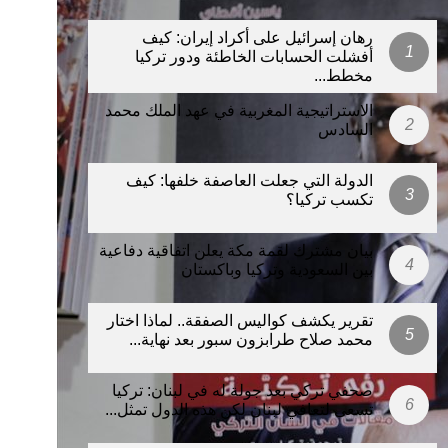
رهان إسرائيل على أكراد إيران: كيف
أفشلت الحسابات الخاطئة ودور تركيا
مخطط...
الاستراتيجية المغربية في عهد الملك محمد
السادس
الدولة التي جعلت العاصفة خلفها: كيف
تكسب تركيا؟
بيان مشترك لقمة مكة يعلن اتفاقية دفاعية
بين السعودية وتركيا وباكستان
تقرير يكشف كواليس الصفقة.. لماذا اختار
محمد صلاح طرابزون سبور بعد نهاية...
صحفي تركي بعد جولة له في لبنان: تركيا
تسعى لتعافي لبنان لكن هذه الدول تمثل...