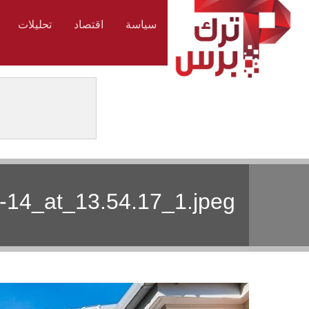
سياسة
اقتصاد
تحليلات
14_at_13.54.17_1.jpeg