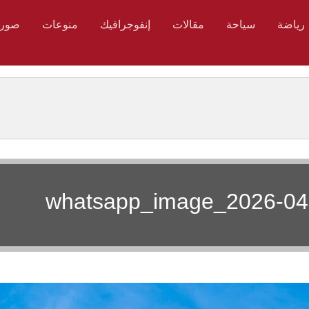
رياضة
سياحة
مقالات
إنفوجرافيك
منوعات
صور
whatsapp_image_2026-04-