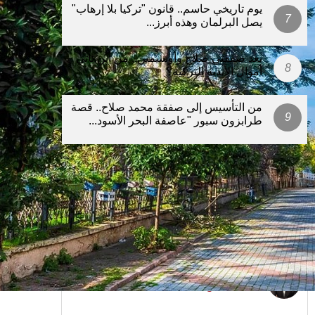
يوم تاريخي حاسم.. قانون "تركيا بلا إرهاب"
يصل البرلمان وهذه أبرز...
بعد صفقتي صلاح وأوسيمين.. من أين تأتي
أموال الأندية التركية؟
من التأسيس إلى صفقة محمد صلاح.. قصة
طرابزون سبور "عاصفة البحر الأسود...
مواضيع الكتاب
عندما يحين ذلك اليوم... أين سنكون نحن،
وفي أي حال؟
ياسين أقطاي
مؤامرة سبتة
طه كلينتش