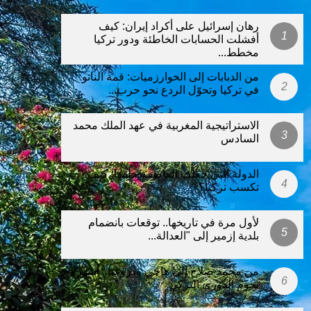
رهان إسرائيل على أكراد إيران: كيف
أفشلت الحسابات الخاطئة ودور تركيا
مخطط...
من الدبابات إلى الخوارزميات: قمة الناتو
في تركيا وتحوّل الردع نحو حرب...
الاستراتيجية المغربية في عهد الملك محمد
السادس
الدولة التي جعلت العاصفة خلفها: كيف
تكسب تركيا؟
لأول مرة في تاريخها.. توقعات بانضمام
بلدية إزمير إلى "العدالة...
من محمد صلاح إلى هاجي ودروغبا.. أشهر
نجوم الدوري التركي