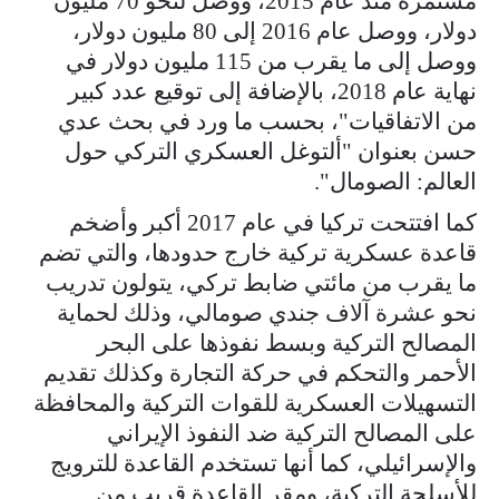
مستمرة منذ عام 2015، ووصل لنحو 70 مليون
دولار، ووصل عام 2016 إلى 80 مليون دولار،
ووصل إلى ما يقرب من 115 مليون دولار في
نهاية عام 2018، بالإضافة إلى توقيع عدد كبير
من الاتفاقيات"، بحسب ما ورد في بحث عدي
حسن بعنوان "ألتوغل العسكري التركي حول
العالم: الصومال".
كما افتتحت تركيا في عام 2017 أكبر وأضخم
قاعدة عسكرية تركية خارج حدودها، والتي تضم
ما يقرب من مائتي ضابط تركي، يتولون تدريب
نحو عشرة آلاف جندي صومالي، وذلك لحماية
المصالح التركية وبسط نفوذها على البحر
الأحمر والتحكم في حركة التجارة وكذلك تقديم
التسهيلات العسكرية للقوات التركية والمحافظة
على المصالح التركية ضد النفوذ الإيراني
والإسرائيلي، كما أنها تستخدم القاعدة للترويج
للأسلحة التركية، ومقر القاعدة قريب من