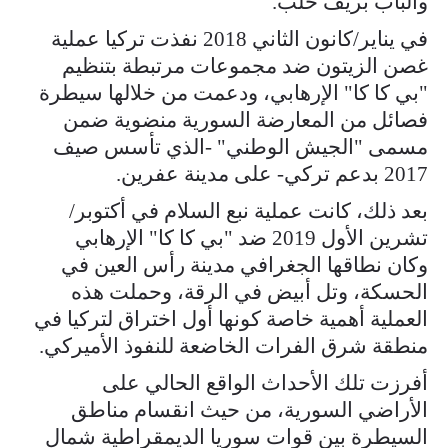
والباب بريف حلب.
في يناير/كانون الثاني 2018 نفذت تركيا عملية
غصن الزيتون ضد مجموعات مرتبطة بتنظيم
"بي كا كا" الإرهابي، ودعمت من خلالها سيطرة
فصائل من المعارضة السورية منضوية ضمن
مسمى "الجيش الوطني" -الذي تأسس صيف
2017 بدعم تركي- على مدينة عفرين.
بعد ذلك، كانت عملية نبع السلام في أكتوبر/
تشرين الأول 2019 ضد "بي كا كا" الإرهابي
وكان نطاقها الجغرافي مدينة رأس العين في
الحسكة، وتل أبيض في الرقة، وحملت هذه
العملية أهمية خاصة كونها أول اختراق لتركيا في
منطقة شرق الفرات الخاضعة للنفوذ الأميركي.
أفرزت تلك الأحداث الواقع الحالي على
الأراضي السورية، من حيث انقسام مناطق
السيطرة بين قوات سوريا الديمقراطية شمال