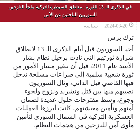
في الذكرى الـ 13 للثورة.. مناطق السيطرة التركية ملجأ النازحين
السوريين الباحثين عن الأمن
2024-03-20
سياسة
ترك برس
أحيا السوريون قبل أيام الذكرى الـ 13 لانطلاق
شرارة ثورتهم التي نادت برحيل نظام بشار
الأسد عام 2011، قبل أن تتغير مسار الأمور من
ثورة شعبية سلمية إلى صراعات مسلحة تدخل
فيها القاصي قبل الداني، ونال السوريون
نصيبهم منها بين قتل وتشريد ونزوح ولجوء
وجوع، وسط مقترحات حلول عديدة لضمان
أمنهم وتأمين معيشتهم، كانت أبرزها العمليات
العسكرية التركية في الشمال السوري لتأمين
مأوى آمن للنازحين من هجمات النظام.