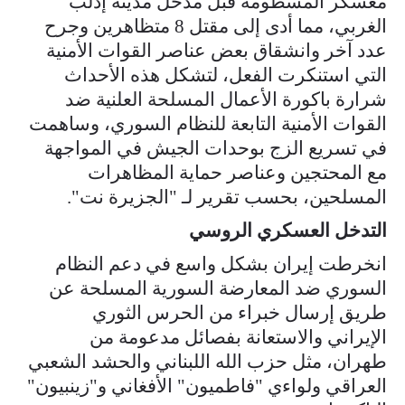
معسكر المسطومة قبل مدخل مدينة إدلب
الغربي، مما أدى إلى مقتل 8 متظاهرين وجرح
عدد آخر وانشقاق بعض عناصر القوات الأمنية
التي استنكرت الفعل، لتشكل هذه الأحداث
شرارة باكورة الأعمال المسلحة العلنية ضد
القوات الأمنية التابعة للنظام السوري، وساهمت
في تسريع الزج بوحدات الجيش في المواجهة
مع المحتجين وعناصر حماية المظاهرات
المسلحين، بحسب تقرير لـ "الجزيرة نت".
التدخل العسكري الروسي
انخرطت إيران بشكل واسع في دعم النظام
السوري ضد المعارضة السورية المسلحة عن
طريق إرسال خبراء من الحرس الثوري
الإيراني والاستعانة بفصائل مدعومة من
طهران، مثل حزب الله اللبناني والحشد الشعبي
العراقي ولواءي "فاطميون" الأفغاني و"زينبيون"