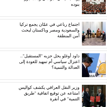
بنوده
اجتماع رباعي في عمّان يجمع تركيا
والسعودية ومصر وباكستان لبحث
أمن المنطقة
داود أوغلو يحل حزبه "المستقبل"..
اعتزال سياسي أم تمهيد للعودة إلى
العدالة والتنمية؟
وزير النقل العراقي يكشف كواليس
امتناعه عن توقيع اتفاقية "طريق
التنمية" في أنقرة