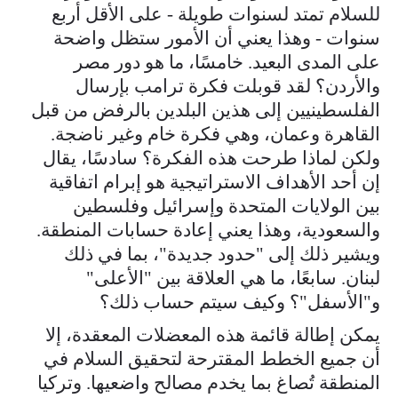
للسلام تمتد لسنوات طويلة - على الأقل أربع
سنوات - وهذا يعني أن الأمور ستظل واضحة
على المدى البعيد. خامسًا، ما هو دور مصر
والأردن؟ لقد قوبلت فكرة ترامب بإرسال
الفلسطينيين إلى هذين البلدين بالرفض من قبل
القاهرة وعمان، وهي فكرة خام وغير ناضجة.
ولكن لماذا طرحت هذه الفكرة؟ سادسًا، يقال
إن أحد الأهداف الاستراتيجية هو إبرام اتفاقية
بين الولايات المتحدة وإسرائيل وفلسطين
والسعودية، وهذا يعني إعادة حسابات المنطقة.
ويشير ذلك إلى "حدود جديدة"، بما في ذلك
لبنان. سابعًا، ما هي العلاقة بين "الأعلى"
و"الأسفل"؟ وكيف سيتم حساب ذلك؟
يمكن إطالة قائمة هذه المعضلات المعقدة، إلا
أن جميع الخطط المقترحة لتحقيق السلام في
المنطقة تُصاغ بما يخدم مصالح واضعيها. وتركيا