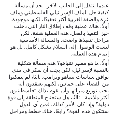
عندما ننتقل إلى الجانب الآخر، نجد أن مسألة
كيفية حل الملف الإسرائيلي الفلسطيني وملف
غزة والضفة الغربية أكثر تعقيدًا، لكنها موجودة.
أولًا، هناك عملية وقف إطلاق النار التي دخلت
حيز التنفيذ بالفعل. هذه العملية هشة، لكن
مراحل تنفيذها واضحة. والمسألة الأساسية
ليست الوصول إلى السلام بشكل كامل، بل هو
إتمام هذه العملية.
أولًا، ما هو مصير نتنياهو؟ هذه مسألة شكلية
بالنسبة لإسرائيل، لكن يجب أن نفكر في مدى
توافق سياسات نتنياهو وترامب. ثانيًا، لم يتمكنوا
من القضاء على حماس، لكنهم يعتقدون أنه
يجب توزيع ميراثها وأن يقوم بذلك "فلسطينيون
أكثر ملاءمة". ثالثًا، هل ستحتاج المنطقة إلى قوة
دولية؟ وإذا كان الأمر كذلك، فمِن أي الدول
ستتكون هذه القوة؟ رابعًا، هناك خطط ومراحل