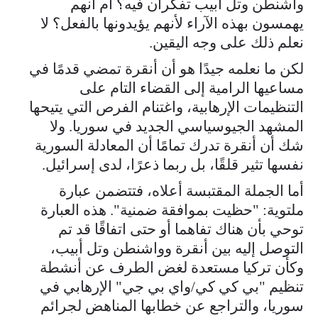
واشنطن وتل أبيب تفكران فيه؟ أم أنهم
يهمسون بهذه الآراء لأنهم يؤيدونها بالفعل؟ لا
نعلم ذلك على وجه اليقين.
لكن ما نعلمه جيدًا هو أن أنقرة تمضي قدمًا في
مساعيها الرامية إلى القضاء التام على
التنظيمات الإرهابية، واغتنام الفرص التي يتيحها
المشهد الجيوسياسي الجديد في سوريا. ولا
شك أن أنقرة تدرك تمامًا أن المعادلة السورية
نفسها تثير قلقًا، بل ربما ذعرًا، لدى إسرائيل.
أما الجملة المقتبسة أعلاه، فتتضمن عبارة
ملتوية: "حظيت بموافقة ضمنية". هذه العبارة
توحي بأن هناك تفاهما أو حتى اتفاقًا قد تم
التوصل إليه بين أنقرة وواشنطن وتل أبيب،
وكأن تركيا مستعدة لغض الطرف عن أنشطة
تنظيم "بي كي كي/واي بي جي" الإرهابي في
سوريا، والتراجع عن خطابها المناهض لجرائم