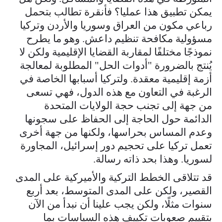
يمكن تطبيق هذا عمليا؟ فأنقرة تطالب بتحمل
رباعي مكون من العراق وسوريا والأردن وتركيا
مسؤولية مكافحة تنظيم داعش. وهو ما يطرح
نموذجًا مختلفًا لمقاربة القضايا الإقليمية ولكن لا
يُنتج بالضرورة "أدوات الحل" المطلوبة لمعالجة
أزمة إقليمية معقدة. ولتركيا أسبابها الخاصة في
الرغبة في التعاون مع هذه الدول، فهي تسعى
من جهة إلى تجنب حجة الولايات المتحدة
الدائمة حول الحاجة إلى الحفاظ على سجونها
وعدم المساس بحراسها، ولكنها من جهة أخرى
تعمل تركيا على تحجيم دور إسرائيل، المجاورة
لسوريا. وهذا بحد ذاته رسالة.
قد تتلاقى الخطط التركية والأميركية على المدى
القصير، ولكن على المدى المتوسط، بعد أربع
سنوات مثلًا، ولكن يجب علينا أن نبدأ من الآن
بتقييم صعوبات تكييف هذه السياسات بما