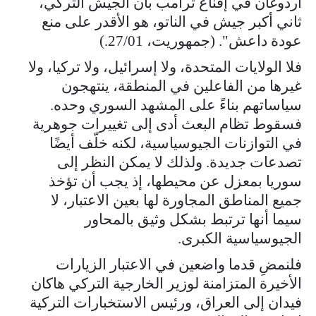
أردوغان في إقناع ترامب بأن الجيش التركي،
ثاني أكبر جيش في الناتو، هو الأقدر على منع
عودة داعش". (جمهوريت، 27/01.)
فلا الولايات المتحدة، ولا إسرائيل، ولا تركيا، ولا
غيرها من الفاعلين في المنطقة، ينتهجون
سياساتهم بناءً على المشهد السوري وحده.
فسقوط تظام البعث أدى إلى تغييرات جوهرية
في التوازنات الجيوسياسية، لكنه خلّف أيضًا
تصدعات جديدة. ولذلك لا يمكن النظر إلى
سوريا بمعزل عن محيطها، إذ يجب أن تؤخذ
جميع المناطق المجاورة لها بعين الاعتبار، لا
سيما أنها ترتبط بشكل وثيق بالمحاور
الجيوسياسية الكبرى.
فلنمضِ قدما واضعين في الاعتبار الزيارات
الأخيرة المتزامنة لوزير الخارجية التركي هاكان
فيدان إلى العراق، ورئيس الاستخبارات التركية