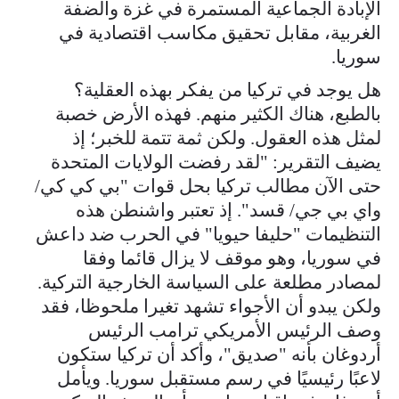
الإبادة الجماعية المستمرة في غزة والضفة
الغربية، مقابل تحقيق مكاسب اقتصادية في
سوريا.
هل يوجد في تركيا من يفكر بهذه العقلية؟
بالطبع، هناك الكثير منهم. فهذه الأرض خصبة
لمثل هذه العقول. ولكن ثمة تتمة للخبر؛ إذ
يضيف التقرير: "لقد رفضت الولايات المتحدة
حتى الآن مطالب تركيا بحل قوات "بي كي كي/
واي بي جي/ قسد". إذ تعتبر واشنطن هذه
التنظيمات "حليفا حيويا" في الحرب ضد داعش
في سوريا، وهو موقف لا يزال قائما وفقا
لمصادر مطلعة على السياسة الخارجية التركية.
ولكن يبدو أن الأجواء تشهد تغيرا ملحوظا، فقد
وصف الرئيس الأمريكي ترامب الرئيس
أردوغان بأنه "صديق"، وأكد أن تركيا ستكون
لاعبًا رئيسيًا في رسم مستقبل سوريا. ويأمل