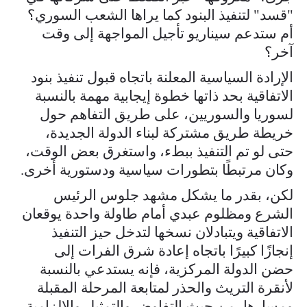
"قسد" لتنفيذ البنود كما يراها الشعب السوري؟
أم ستدعم سيناريو تأجيل المواجهة إلى وقت
آخر؟
الإرادة السياسية المعلنة باتجاه قبول تنفيذ بنود
الاتفاقية بحد ذاتها خطوة إيجابية مهمة بالنسبة
لسوريا والسوريين، على طريق التفاهم حول
خريطة طريق مشتركة لبناء الدولة الجديدة،
حتى لو تم التنفيذ ببطء، واستغرق بعض الوقت،
وكان مرتبطًا بتطورات سياسية ودستورية أخرى.
لكن، بقدر ما يشكل مشهد جلوس الرئيس
الشرع ومظلوم عبدي أمام طاولة واحدة يوقعان
الاتفاقية ويتبادلان نسخها لتدخل حيز التنفيذ
إنجازًا كبيرًا باتجاه إعادة شرق الفرات إلى
حضن الدولة المركزية، فإنه يستدعي بالنسبة
لأنقرة التريث والحذر لمتابعة المرحلة المقبلة
ومسارها، من حيث التفاوض والتمثيل والإلزامية