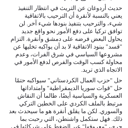
حديث أردوغان عن التريث في انتظار التنفيذ
يعني بالنسبة لأنقرة أن الترحيب بالاتفاقية
شيء، والترحيب بتنفيذ بنودها شيء آخر. لن
توافق تركيا على دفع الأمور نحو واقع جديد
يحاول البعض فرضه على دمشق وأنقرة. التزام
"قسد" ببنود الاتفاقية لا بد أن يواكبه تخليها عن
مشروعها السياسي في شرق الفرات، وعدم
محاولة كسب الوقت والفرص لدفع الأمور في
الاتجاه الذي تريد.
حل "حزب العمال الكردستاني" سيواكبه حتمًا
حل "قوات سوريا الديمقراطية" وامتداداتها
العسكرية والسياسية أيضًا، طالما أن النقاش
مرتبط بالملف الكردي على الخطين التركي
والسوري. لكن ما يقلق أنقرة هو ما سيحدث بعد
ذلك. فهل ستكمل واشنطن، التي رحبت بما
جرى، "معروفها" عبر الضغط على شركائها في