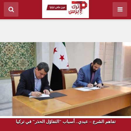
تفاهم الشرع – عبدي.. أسباب "التفاؤل الحذر" في تركيا