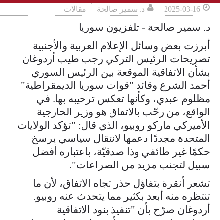
2025-03-16
د. سمير صالحة
مقالات
د. سمير صالحة - تلفزيون سوريا
أبرزت بعض وسائل الإعلام العربية والأجنبية
تصريحات الرئيس التركي رجب طيب أردوغان
بشأن الاتفاقية الموقعة بين الرئيس السوري
أحمد الشرع وقائد "قوات سوريا الديمقراطية"
مظلوم عبدي، وكأنها تعكس ترحيبه بها. في
الواقع، من رحّب بالاتفاق هو وزير الخارجية
الأميركي ماركو روبيو، الذي قال: "تؤكد الولايات
المتحدة مجددًا دعمها لانتقال سياسي يرسخ
حكمًا غير طائفي وذا صدقيّة، باعتباره أفضل
سبيل لتجنب مزيد من الصراعات".
تشعر أنقرة بتفاؤل حذر تجاه الاتفاق، لأن ما
تنتظره منه أبعد بكثير مما يتحدث عنه روبيو.
أردوغان صرّح بأن "تنفيذ بنود الاتفاقية