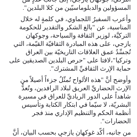
المسؤولين والدبلوماسيّين من كلا البلدين".
وأعرب السفيرُ اللجماوي، في كلمةٍ له خلال
المناسبة، عن "بالغ الشكر والتقدير للحكومة
التركيَّة، لوزير الثقافة والسياحة، وجوكهان
يازجي، على هذه المبادرة الثقافيّة القيّمة، التي
تُجسِّدُ عمق العلاقات التاريخيّة بين العراق
وتركيا"،لافتا على "حرص البلدين الصديقين على
حماية الإرث الثقافيِّ المشترك".
وأوضح أنَّ "هذه الألواح تُمثّلُ جزءاً أصيلاً من
الإرث الحضاريِّ العريق لبلاد الرافدين، وتُعدُّ
شاهداً على الدور الرياديِّ للعراق في مسيرة
البشريّة، لا سيّما في ابتكار الكتابة وتأسيس
أنظمة الحكم والتنظيم الإداري منذ فجر
الحضارات".
من جانبه، أكّد غوكهان يازجي بحسب البيان، أنَّ