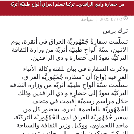
من حضارة وادي الرافدين.. تركيا تسلم العراق ألواح طينيّة أثريّة
2025-07-02
سياحة
ترك برس
تسلّمت سفارةُ جُمْهُوريَّة العراق في أنقرة، يوم
الاثنين، ستّةَ ألواحٍ طينيّة أثريّة من وزارة الثقافة
التركيَّة تعودُ إلى حضارة وادي الرافدين.
وذكرت السفارة في بيان نلقته وكالة الأنباء
العراقية (واع) أن "سفارة جُمْهُوريَّة العراق،
تسلّمت ستّةَ ألواحٍ طينيّة أثريّة من وزارة الثقافة
التركيَّة تعودُ إلى حضارة وادي الرافدين وذلك
خلال مراسم رسميّة أُقيمت في متحف
الجُمْهُوريَّة بالعاصمة أنقرة، بحضور كل من
سفير جُمْهُوريَّة العراق لدى الجُمْهُوريَّة التركيَّة،
ماجد اللجماوي، ووكيل وزير الثقافة والسياحة
التركيّ، جوكهان يازجي، إلى جانب عددٍ من