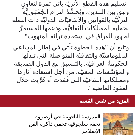
"تسليم هذه القطع الأثريّة يأتي ثمرة لتعاونٍ
وثيقٍ بين البلدين، ويُجسِّدُ التزام الجُمْهُوريَّة
التركيَّة بالقوانين والاتفاقيّات الدوليّة ذات الصلة
بحماية الممتلكات الثقافيَّة، ودعمها المستمرَّ
لجهود العراق في استعادة تراثه المنهوب".
وتابع أن "هذه الخطوة تأتي في إطار المساعي
الدبلوماسيّة والثقافيّة المتواصلة التي تبذلُها
الحكومةُ العراقيّة، بالتنسيق مع الدول الصديقة
والمؤسّسات المعنيّة، من أجل استعادة آثارها
وممتلكاتها الثقافيّة التي فُقدت أو هُرِّبت خلال
العقود الماضية".
المزيد من نفس القسم
المدرسة الياقوتية في أرضروم..
تحفة سلجوقية تحمي ذاكرة الفن
الإسلامي