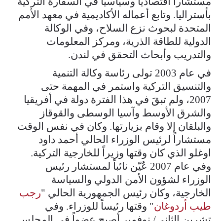
مستشاراً اقتصادياً وسياسياً في السفارة التركية
بأستراليا. وتابع أعماله الأكاديمية في معهد الأمم
المتحدة لبحوث نزع السلاح، وفي الوكالة
الدولية للطاقة الذرية، ومركز المعلومات
والتدريب وأبحاث التحقق في لندن.
في عام 2003 تولى رئاسة وكالة التنمية
والتنسيق التركية واستمر في المهمة حتى
2007، ولم تبقَ في هذا الفترة دولة في أفريقيا
والشرق الأوسط وآسيا الوسطى والقوقاز
والبلقان إلا وقام بزيارتها. وكان في نفس الوقت
مستشاراً لرئيس الوزراء الحالي أحمد داود
اوغلو الذي كان وقتها وزيراً للخارجية التركية.
وفي عام 2007 عُيّن نائباً لمستشار رئيس
الوزراء لشؤون الأمن الدولي والسياسة
الخارجية، وكان رئيس الجمهورية الحالي "
رجب
طيب أردوغان
" وقتها رئيساً للوزراء. وفي
تشرين الثاني/ نوفمبر أصبح عضواً في المجلس