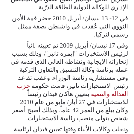
الإداري للوكالة الدولية للطاقة الذرّية.
في 12- 13 نيسان/ أبريل 2010 حضر قمة الأمن
النووي التي عُقدت في واشنطن بصفة ممثل
رسمي لتركيا.
وفي 17 نيسان/ أبريل 2009 تم تعيينه نائباً
لرئيس الاستخبارات "إيمره تانير"، وذلك بسبب
إنجازاته الإيجابية ونشاطه العالي الذي قدمه في
عمله برئاسة وكالة التنسيق والتعاون التركية
وفي مستشارية رئاسة الوزراء. وعقب تقاعد
رئيس الاستخبارات تانير، قامت حكومة
حزب
العدالة والتنمية
بتعيين هاكان فيدان رئيساً
للاستخبارات في 27 أيار/ مايو من عام 2010
وكان يبلغ من العمر 42 عاماً. وبذلك أصبح أصغر
شخص يتولى منصب رئاسة الاستخبارات.
ونقلت وكالات الأنباء وقتها تعيين فيدان لرئاسة