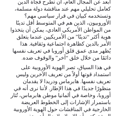
أُبعد عن المجال العام، أن تطرح فجأة الدين
كعامل تحليلي مهم عند مناقشة دولة مسلمة،
وتستخدمه كبيان في قرار سياسي مهم؟
الأوروبيون، الذين هم في المتوسط أقل تدينًا
من المواطن الأمريكي العادي، يمكن أن يتخذوا
هوية أكثر “تدينًا” من الأمريكيين عندما يتعلق
الأمر بالدين كظاهرة اجتماعية وثقافية. هذا
يُظهر مدى عمق قلق أوروبا في تعريف نفسها
دائمًا من خلال خلق “آخر” والوقوف ضده.
في هذا السياق، تصر الهوية الأوروبية على
استمداد قوتها أولاً من تعريف الآخرين وليس
تعريف نفسها. هابرماس ودريدا لا يقدمان
منظورًا جديدًا في هذا الإطار. لأننا نرى أنه في
أوروبا، وخاصة في ألمانيا موطن هابرماس، تُثار
باستمرار الإشارات إلى الخطوط العريضة
الخارجية في المناقشات حول الهوية الأوروبية