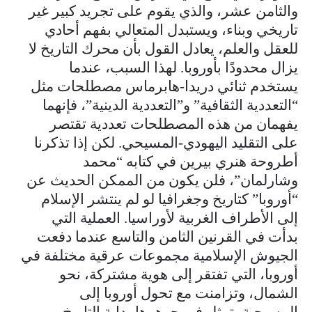
والثامن عشر، والذي يقوم على تجريد كبير غير
تاريخي وبناء، ويستبدل المتعالي بفهم أحادي
للعقل والعلم، يعادل القول بأن محرك التاريخ لا
يزال محدودًا بأوروبا. لهذا السبب، عندما
يستخدم ثنائي دريدا-هابرماس مصطلحات مثل
“التعددية الثقافية” و”التعددية الدينية”، فإنهما
يفهمان من هذه المصطلحات تعددية تقتصر
على التقليد اليهودي-المسيحي. لكن إذا تذكرنا
أطروحة هنري بيرين في كتابه “محمد
وشارلمان”، فلن يكون من الممكن الحديث عن
“أوروبا” كتاريخ وجغرافيا لو لم ينتشر الإسلام
إلى الأطراف الغربية لأوراسيا. العملية التي
بدأت في القرنين الثامن والتاسع عندما دفعت
الجيوش الإسلامية مجموعات عرقية مختلفة في
أوروبا، التي تفتقر إلى هوية مشتركة، نحو
الشمال، وتزامنت مع تحول أوروبا إلى
المسيحية، تمثل في جوهرها بداية التاريخ