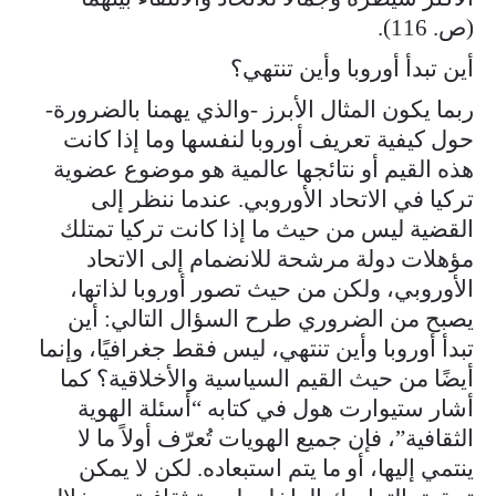
(ص. 116).
أين تبدأ أوروبا وأين تنتهي؟
ربما يكون المثال الأبرز -والذي يهمنا بالضرورة-
حول كيفية تعريف أوروبا لنفسها وما إذا كانت
هذه القيم أو نتائجها عالمية هو موضوع عضوية
تركيا في الاتحاد الأوروبي. عندما ننظر إلى
القضية ليس من حيث ما إذا كانت تركيا تمتلك
مؤهلات دولة مرشحة للانضمام إلى الاتحاد
الأوروبي، ولكن من حيث تصور أوروبا لذاتها،
يصبح من الضروري طرح السؤال التالي: أين
تبدأ أوروبا وأين تنتهي، ليس فقط جغرافيًا، وإنما
أيضًا من حيث القيم السياسية والأخلاقية؟ كما
أشار ستيوارت هول في كتابه “أسئلة الهوية
الثقافية”، فإن جميع الهويات تُعرّف أولاً ما لا
ينتمي إليها، أو ما يتم استبعاده. لكن لا يمكن