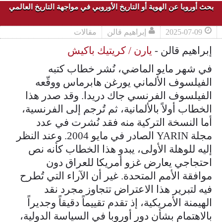
بحث أوروبا عن الهوية أو التاريخ الأوروبي في مواجهة التاريخ العالمي
2025-07-09
إبراهيم قالن
مقالات
إبراهيم قالن -
يارن / كريتيك باكيش
في شهر مايو الماضي، نُشر خطاب كتبه
الفيلسوف الألماني يورغن هابرماس ووقّعه
الفيلسوف الفرنسي جاك دريدا. وقد صدر هذا
الخطاب أولاً بالألمانية، ثم تُرجم إلى الفرنسية،
أما النسخة التركية منه فقد نُشرت في عدد
مجلة YARIN الصادر في مايو 2004. وعند النظر
إليه للوهلة الأولى، يبدو هذا الخطاب كأنه نص
احتجاجي يعارض غزو أمريكا للعراق دون
موافقة الأمم المتحدة. غير أن الآراء التي تُطرح
فيه لتبرير هذا الاعتراض تتجاوز مجرد نقد
الهيمنة الأمريكية، إذ تقدم تقييماً دقيقاً وجديراً
بالاهتمام بشأن دور أوروبا في السياسة الدولية،