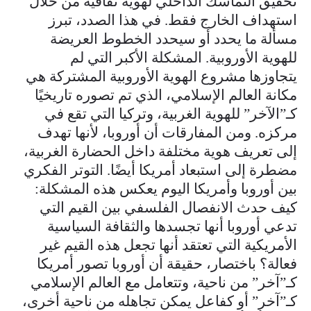
تحقيق التماسك الداخلي لهوية ثقافية من خلال
استهداف الخارج فقط. في هذا الصدد، تبرز
مسألة ما يحدد أو سيحدد الخطوط العريضة
للهوية الأوروبية. المشكلة الأكبر التي لم
يتجاوزها مشروع الهوية الأوروبية المشتركة هي
مكانة العالم الإسلامي، الذي تم تصوره تاريخيًا
كـ”الآخر” للهوية الغربية، وتركيا التي تقع في
مركزه. ومن المفارقات أن أوروبا، لأنها تهدف
إلى تعريف هوية مختلفة داخل الحضارة الغربية،
مضطرة إلى استبعاد أمريكا أيضًا. التوتر الفكري
بين أوروبا وأمريكا اليوم يعكس هذه المشكلة:
كيف حدث الانفصال الفلسفي بين القيم التي
تدعي أوروبا أنها تجسدها والثقافة السياسية
الأمريكية التي تعتقد أنها تجعل هذه القيم غير
فعالة؟ باختصار، حقيقة أن أوروبا تصور أمريكا
كـ”آخر” من ناحية، وتتعامل مع العالم الإسلامي
كـ”آخر” أو كفاعل يمكن تجاهله من ناحية أخرى،