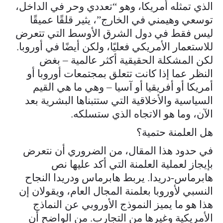
الذي تمثله أمريكا، وهو “تعددي وحر في الداخل،
توسعي وهيمني في الخارج”، يثير قلقًا عميقًا
ليس فقط في دول الشرق الأوسط التي تتعرض
للاستعمار الأمريكي فعليًا، ولكن أيضًا في أوروبا.
لكن المشكلة الحقيقية أكثر عالمية – بغض
النظر عما إذا كانت تتعلق بمجتمعات أوروبا أو
أمريكا أو أفريقيا أو آسيا – وهي ما هي القيم
السياسية والأخلاقية التي ستتبناها البشرية بعد
الآن، وما هو الاتجاه الذي ستسلكه.
هل العلمنة حتمية؟
في حدود هذا المقال، من الضروري أن نتعرض
بإيجاز لعملية العلمنة التي أكد عليها نص
هابرماس-دريدا. يربط هابرماس ودريدا النجاح
النسبي لأوروبا بعلمنة المجال العام، ويقولان إن
هذا هو ما يميز النموذج الأوروبي عن النماذج
الأمريكية وغيرها من التجارب. من الواضح أن