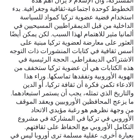
المشتركة، وأن الإسلام لا يزال أهم هذه
الخطوط كوحدة اجتماعية-ثقافية وجغرافية. بدء
استخدام قضية عضوية تركيا كمواد للسياسة
الداخلية من قبل الديمقراطيين المسيحيين في
ألمانيا مثير للاهتمام لهذا السبب. لكن يمكن أيضًا
العثور على معارضة لعضوية تركيا مبنية على
أسس ثقافية في كتابات المنشورات ذات التوجه
الاشتراكي الديمقراطي. الحجة الرئيسية في
هذه الكتابات هي أن عضوية تركيا ستخفف من
الهوية الأوروبية وتفقدها تماسكها. وراء هذا
الادعاء تكمن فكرة أن ثقافة تركيا، أو الدين
والتاريخ الذي تمثله، يجب أن يستمر استبعادهما.
ما يزعج المحافظين الأوروبيين ويعقد الموقف
من وجهة نظرهم هو رغبة مؤيدي الاتحاد
الأوروبي في تركيا في المشاركة في مشروع
التكامل الأوروبي مع الحفاظ على ثقافتهم.
بعبارة أخرى، عقلية مسلمة ترى أوروبا ليس في