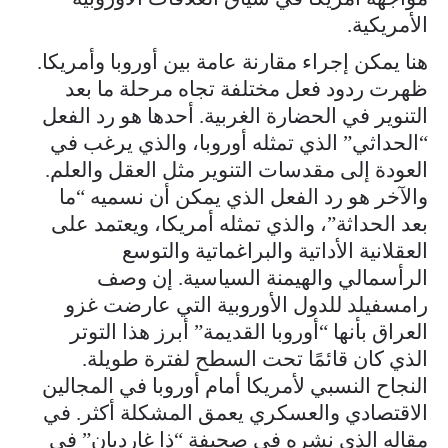
الأمريكية.
هنا يمكن إجراء مقارنة عامة بين أوروبا وأمريكا.
ظهرت ردود فعل مختلفة تجاه مرحلة ما بعد
التنوير في الحضارة الغربية. أحدها هو رد الفعل
“الحداثي” الذي تمثله أوروبا، والذي يرغب في
العودة إلى مقدسات التنوير مثل العقل والعلم.
والآخر هو رد الفعل الذي يمكن أن نسميه “ما
بعد الحداثة”، والذي تمثله أمريكا، ويعتمد على
العقلانية الأداتية والبراغماتية والتوسع
الرأسمالي والهيمنة السياسية. إن وصف
رامسفيلد للدول الأوروبية التي عارضت غزو
العراق بأنها “أوروبا القديمة” أبرز هذا التوتر
الذي كان قائمًا تحت السطح لفترة طويلة.
النجاح النسبي لأمريكا أمام أوروبا في المجالين
الاقتصادي والعسكري يعمق المشكلة أكثر. في
مقاله الذي نشره في صحيفة “ذا غارديان” في