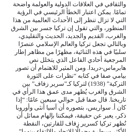
والثقافي في العلاقات الدولية والعولمة واضحة
تمامًا. يمكن اعتبار الخطأ الرئيسي في الرؤية
التي لا تزال تنظر إلى الأحداث العالمية من هذا
المنظور، والتي تقول إن تركيا جسر بين الشرق
والغرب، القديم والجديد، الحديث والتقليدي،
وبالتالي تجعل تركيا والعالم الإسلامي عنصرًا
سلبيًا في هذه الثنائية، مظهرًا من مظاهر إطار
المرجعية أحادي الفاعل الذي يتخلل نص
هابرماس-دريدا. ومن المثير للاهتمام أن تصور
بيامي صفا في كتابه “نظرات على الثورة
التركية” (1938) لتركيا كـ”سرير زفاف” بين
الشرق والغرب يُظهر مدى عمق هذا الرأي في
تاريخنا. قال صفا قبل حوالي سبعين عامًا: “إذا
كان أ. سواريس، بتصوره أن آسيا أنثى وأوروبا
ذكر، يعبر عن حقيقة، فيمكننا بإلهام مماثل أن
نُظهر تركيا كسرير زفاف للقارتين، النقطة
الأكثر سيطرة وجمالًا للاتحاد والالتقاء بينهما”