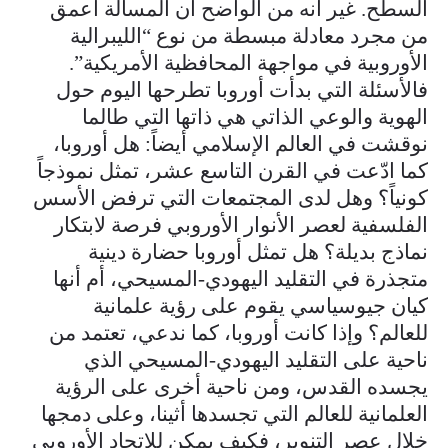
السطح. غير أنه من الواضح أن المسألة أعمق
من مجرد معادلة مبسطة من نوع “الليبرالية
الأوروبية في مواجهة المحافظية الأمريكية”.
فالأسئلة التي بدأت أوروبا تطرحها اليوم حول
الهوية والوعي الذاتي هي ذاتها التي طالما
نوقشت في العالم الإسلامي أيضاً: هل أوروبا،
كما ادّعت في القرن التاسع عشر، تمثل نموذجاً
كونياً؟ وهل لدى المجتمعات التي ترفض الأسس
الفلسفية لعصر الأنوار الأوروبي فرصة لابتكار
نماذج بديلة؟ هل تمثل أوروبا حضارة دينية
متجذرة في التقليد اليهودي-المسيحي، أم أنها
كيان جيوسياسي يقوم على رؤية علمانية
للعالم؟ وإذا كانت أوروبا، كما ندعي، تعتمد من
ناحية على التقليد اليهودي-المسيحي الذي
يجسده القدس، ومن ناحية أخرى على الرؤية
العلمانية للعالم التي تجسدها أثينا، وعلى دمجها
خلال عصر التنوير، فكيف يمكن للاتحاد الأوروبي