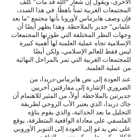
الأخرى، ويقول إن شعار “الله قد مات” كلف
المجتمعات الغربية ثمناً باهظًا. في هذا الصدد،
فإن وصف هابرماس لأوروبا بأنها مجتمع “ما بعد
علماني” جدير بالملاحظة. وهذا يظهر أيضًا أن
وجهات النظر المختلفة التي طورتها المجتمعات
الإسلامية تجاه عملية العلمنة لها أهمية كبيرة
ليس فقط للعالم الإسلامي، ولكن أيضًا
للمجتمعات الغربية التي تمر بالمراحل النهائية
من عملية العلمنة.
عند العودة إلى نص هابرماس-دريدا، من
الضروري الإشارة إلى مفارقتين أخريين
جديرتين بالملاحظة. أولاً، من المثير للاهتمام أن
جاك دريدا، الذي يعتبر الأب الروحي لطريقة
التحليل ما بعد الحداثية، والذي يقوم بناؤه
الفلسفي على معاداة الواقعية المتطرفة، يوقع
على نص يدعو إلى العودة إلى التنوير الأوروبي
الكلاسيكي. هل يمكن تفسير التناقض بين