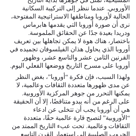
الأوروبي. عندما ننظر إلى التركيبة السكانية
الحالية لأوروبا ومناطقها الاستراتيجية المفتوحة،
نرى أن صورة أوروبا التي يقدمها هابرماس
ودريدا بعيدة جدًا عن الحقائق الملموسة.
باختصار، هناك هوة لا يمكن تجاهلها بين تعريف
أوروبا الذي يحاول هذان الفيلسوفان تجميده في
القرنين الثامن عشر والتاسع عشر، وظهور
أوروبا على مسرح التاريخ ووضعها الفعلي اليوم.
ولهذا السبب، فإن فكرة “أوروبا”، بغض النظر
عن مدى ظهورها متعددة الثقافات وعالمية، لا
يمكنها التحرر من جوهر المركزية الأوروبية.
على الرغم من أنه يبدو متناقضًا، إلا أن الحقيقة
هي أن أوروبا يجب أن تتخلى عن ادعاء
“الأوروبية” لتصبح قارة عالمية حقًا، متعددة
الثقافات وعالمية. تحت عبء التاريخ الممتد من
الحروب الصليبية إلى استعمار القرن التاسع