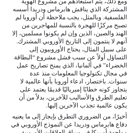
ومع ذلك، يتم استبعادهم من مشروع الهوية
المشتركة الذي يناقش هابرماس ودريدا أسسه
الفلسفية. وبالمثل، يجب ملاحظة أن أوروبا لم
تصبح مركزًا للهجرة بالنسبة للمهاجرين من
الهند والصين، الذين وإن لم يكونوا مسلمين، إلا
أنهم لا ينتمون إلى التاريخ الأوروبي المشترك.
على سبيل المثال، يحتاج الأوروبيون إلى
التساؤل أولاً عن سبب فشل مشروع “البطاقة
الخضراء” في ألمانيا، الذي يمنح تصاريح عمل
في مجال تكنولوجيا المعلومات منذ عدة
سنوات. باختصار، ادعاء أوروبا بأنها عالمية لا
يتجاوز كونه خطابًا إمبرياليًا قديمًا يعتمد على
تعليم الطرق والأساليب للآخرين، بدلاً من أن
يكون عالمية تجذب الآخرين إليها.
أخيرًا، من الضروري التطرق بإيجاز إلى ما يعنيه
دفاع هابرماس ودريدا عن النموذج الأوروبي في
مواجهة أمريكا في سياق العلاقات الأوروبية