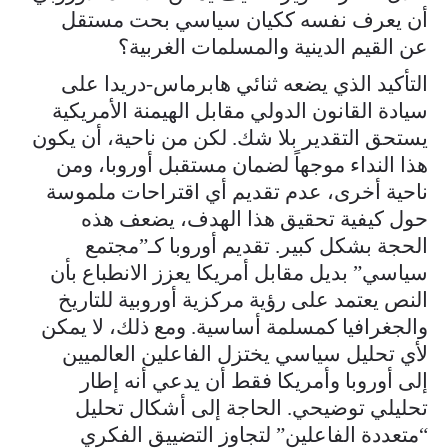
أن يعرف نفسه ككيان سياسي بحت مستقل
عن القيم الدينية والمسلمات الغربية؟
التأكيد الذي يضعه ثنائي هابرماس-دريدا على
سيادة القانون الدولي مقابل الهيمنة الأمريكية
يستحق التقدير بلا شك. لكن من ناحية، أن يكون
هذا النداء موجهاً لضمان مستقبل أوروبا، ومن
ناحية أخرى، عدم تقديم أي اقتراحات ملموسة
حول كيفية تحقيق هذا الهدف، يضعف هذه
الحجة بشكل كبير. تقديم أوروبا كـ”مجتمع
سياسي” بديل مقابل أمريكا يعزز الانطباع بأن
النص يعتمد على رؤية مركزية أوروبية للتاريخ
والجغرافيا كمسلمة أساسية. ومع ذلك، لا يمكن
لأي تحليل سياسي يختزل الفاعلين العالميين
إلى أوروبا وأمريكا فقط أن يدعي أنه إطار
تحليلي توضيحي. الحاجة إلى أشكال تحليل
“متعددة الفاعلين” لتجاوز التضييق الفكري