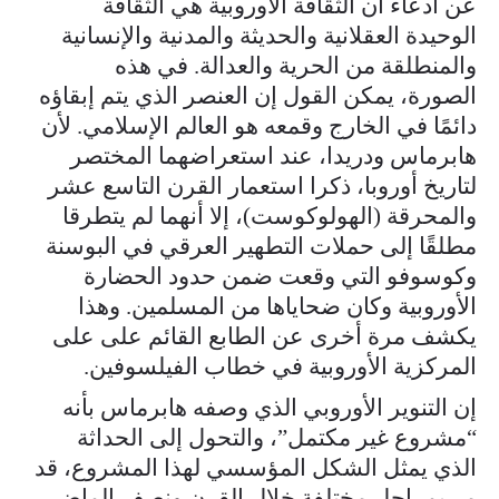
عن ادعاء أن الثقافة الأوروبية هي الثقافة
الوحيدة العقلانية والحديثة والمدنية والإنسانية
والمنطلقة من الحرية والعدالة. في هذه
الصورة، يمكن القول إن العنصر الذي يتم إبقاؤه
دائمًا في الخارج وقمعه هو العالم الإسلامي. لأن
هابرماس ودريدا، عند استعراضهما المختصر
لتاريخ أوروبا، ذكرا استعمار القرن التاسع عشر
والمحرقة (الهولوكوست)، إلا أنهما لم يتطرقا
مطلقًا إلى حملات التطهير العرقي في البوسنة
وكوسوفو التي وقعت ضمن حدود الحضارة
الأوروبية وكان ضحاياها من المسلمين. وهذا
يكشف مرة أخرى عن الطابع القائم على على
المركزية الأوروبية في خطاب الفيلسوفين.
إن التنوير الأوروبي الذي وصفه هابرماس بأنه
“مشروع غير مكتمل”، والتحول إلى الحداثة
الذي يمثل الشكل المؤسسي لهذا المشروع، قد
مر بمراحل مختلفة خلال القرن ونصف الماضي.