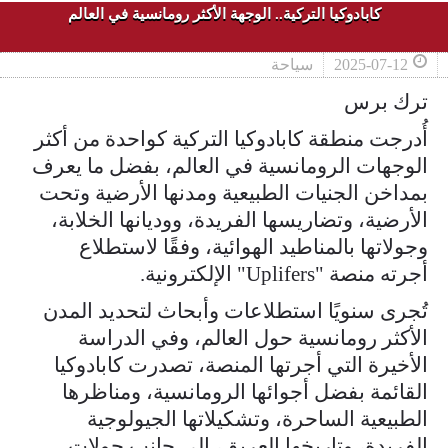
كابادوكيا التركية.. الوجهة الأكثر رومانسية في العالم
2025-07-12
سياحة
ترك برس
أُدرجت منطقة كابادوكيا التركية كواحدة من أكثر
الوجهات الرومانسية في العالم، بفضل ما يعرف
بمداخن الجنيات الطبيعية ومدنها الأرضية وتحت
الأرضية، وتضاريسها الفريدة، ووديانها الخلابة،
وجولاتها بالمناطيد الهوائية، وفقًا لاستطلاع
أجرته منصة "Uplifers" الإلكترونية.
تُجرى سنويًا استطلاعات وأبحاث لتحديد المدن
الأكثر رومانسية حول العالم، وفي الدراسة
الأخيرة التي أجرتها المنصة، تصدرت كابادوكيا
القائمة بفضل أجوائها الرومانسية، ومناظرها
الطبيعية الساحرة، وتشكيلاتها الجيولوجية
الفريدة، وتاريخها العريق، إلى جانب جولات