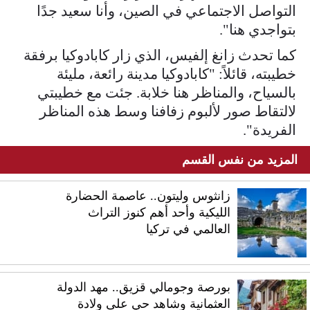
التواصل الاجتماعي في الصين، وأنا سعيد جدًا
بتواجدي هنا".
كما تحدث زانغ إلفيس، الذي زار كابادوكيا برفقة
خطيبته، قائلاً: "كابادوكيا مدينة رائعة، مليئة
بالسياح، والمناظر هنا خلابة. جئت مع خطيبتي
لالتقاط صور لألبوم زفافنا وسط هذه المناظر
الفريدة".
المزيد من نفس القسم
زانثوس وليتون.. عاصمة الحضارة
الليكية وأحد أهم كنوز التراث
العالمي في تركيا
بورصة وجومالي قزيق.. مهد الدولة
العثمانية وشاهد حي على ولادة