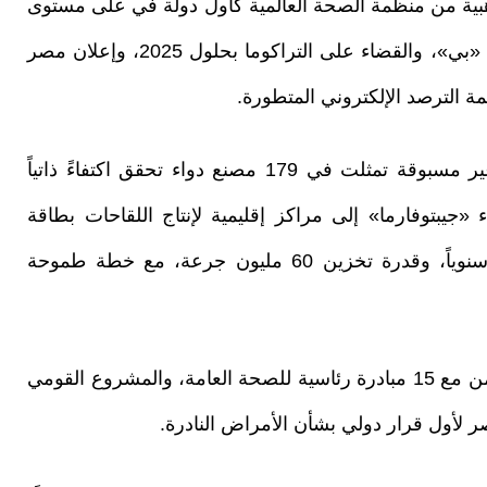
لذهبية من منظمة الصحة العالمية كأول دولة في على مستوى
العالم، إلى جانب السيطرة المحكمة على فيروس «بي»، والقضاء على التراكوما بحلول 2025، وإعلان مصر
ة الترصد الإلكتروني المتطورة.
وأوضح أن هذا النجاح يتكامل مع قفزة صناعية غير مسبوقة تمثلت في 179 مصنع دواء تحقق اكتفاءً ذاتياً
 الدواء «جيبتوفارما» إلى مراكز إقليمية لإنتاج اللقاحات بطاقة
إنتاجية حالية تتراوح من 2 إلى 3 ملايين جرعة سنوياً، وقدرة تخزين 60 مليون جرعة، مع خطة طموحة
وأكد الدكتور خالد عبدالغفار، أن هذه القدرات تتزامن مع 15 مبادرة رئاسية للصحة العامة، والمشروع القومي
لأول قرار دولي بشأن الأمراض النادرة.