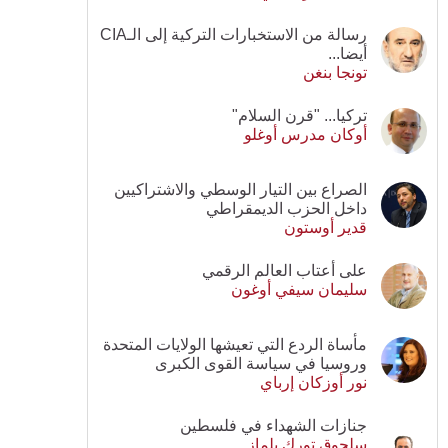
رسالة من الاستخبارات التركية إلى الـCIA
أيضا...
تونجا بنغن
تركيا... "قرن السلام"
أوكان مدرس أوغلو
الصراع بين التيار الوسطي والاشتراكيين
داخل الحزب الديمقراطي
قدير أوستون
على أعتاب العالم الرقمي
سليمان سيفي أوغون
مأساة الردع التي تعيشها الولايات المتحدة
وروسيا في سياسة القوى الكبرى
نور أوزكان إرباي
جنازات الشهداء في فلسطين
سلجوق تورك يلماز