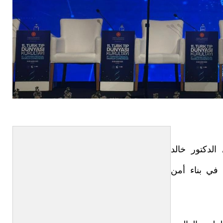
لدكتور خالد
 في بناء أمن