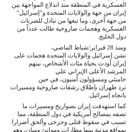
العسكرية في المنطقة منذ اندلاع المواجهة بين
إيران من جهة والولايات المتحدة و"إسرائيل"
من جهة أخرى، وما تبعها من تبادل للضربات
العسكرية وهجمات صاروخية طالت عدداً من
دول الخليج.
ومنذ 28 فبراير/شباط الماضي،
تشن إسرائيل والولايات المتحدة هجمات على
إيران أودت بحياة مئات الأشخاص، بينهم
المرشد الأعلى الإيراني علي
خامنئي ومسؤولون أمنيون، في حين
ترد طهران بإطلاق رشقات صاروخية ومسيرات
باتجاه إسرائيل.
كما استهدفت إيران بصواريخ ومسيرات ما
تصفه بمصالح أمريكية في دول المنطقة، مما
تسبب في سقوط قتلى وجرحى وألحق أضرارا
بمواقع مدنية بينها مطارات وموانئ ومبان، وهو