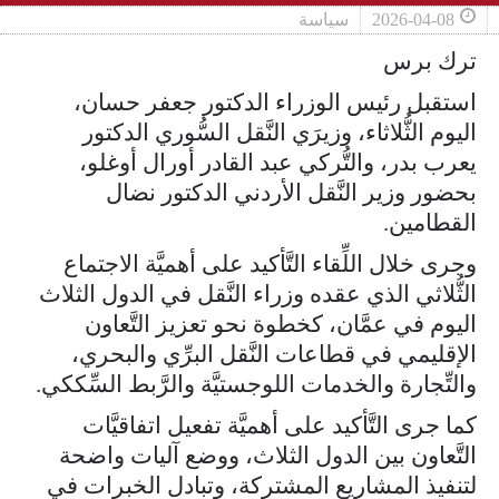
2026-04-08
سياسة
ترك برس
استقبل رئيس الوزراء الدكتور جعفر حسان،
اليوم الثُّلاثاء، وزيرَي النَّقل السُّوري الدكتور
يعرب بدر، والتُّركي عبد القادر أورال أوغلو،
بحضور وزير النَّقل الأردني الدكتور نضال
القطامين.
وجرى خلال اللِّقاء التَّأكيد على أهميَّة الاجتماع
الثُّلاثي الذي عقده وزراء النَّقل في الدول الثلاث
اليوم في عمَّان، كخطوة نحو تعزيز التَّعاون
الإقليمي في قطاعات النَّقل البرِّي والبحري،
والتِّجارة والخدمات اللوجستيَّة والرَّبط السِّككي.
كما جرى التَّأكيد على أهميَّة تفعيل اتفاقيَّات
التَّعاون بين الدول الثلاث، ووضع آليات واضحة
لتنفيذ المشاريع المشتركة، وتبادل الخبرات في