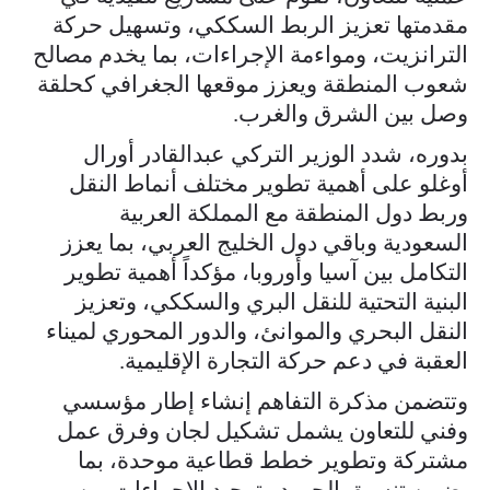
مقدمتها تعزيز الربط السككي، وتسهيل حركة
الترانزيت، ومواءمة الإجراءات، بما يخدم مصالح
شعوب المنطقة ويعزز موقعها الجغرافي كحلقة
وصل بين الشرق والغرب.
بدوره، شدد الوزير التركي عبدالقادر أورال
أوغلو على أهمية تطوير مختلف أنماط النقل
وربط دول المنطقة مع المملكة العربية
السعودية وباقي دول الخليج العربي، بما يعزز
التكامل بين آسيا وأوروبا، مؤكداً أهمية تطوير
البنية التحتية للنقل البري والسككي، وتعزيز
النقل البحري والموانئ، والدور المحوري لميناء
العقبة في دعم حركة التجارة الإقليمية.
وتتضمن مذكرة التفاهم إنشاء إطار مؤسسي
وفني للتعاون يشمل تشكيل لجان وفرق عمل
مشتركة وتطوير خطط قطاعية موحدة، بما
يضمن تنسيق الجهود وتوحيد الإجراءات بين