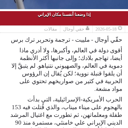
إذا وضعنا أنفسنا مكان الإيراني
2026-05-18
حقي أوجال
مقالات
حقّي أوجال - ملييت - ترجمة وتحرير ترك برس
أقوى دولة في العالم، وأكبرها، ولا أدري ماذا
أيضا، تهاجم بلادك؛ وإلى جانبها أكثر الأنظمة
دموية في العالم، والصهيوني نتنياهو. لم يتبقَّ إلا
أن يلقوا قنبلة نووية؛ لكن يُقال إن الرؤوس
الحربية في كثير من صواريخهم تحتوي على
مواد مشعة.
الحرب الأمريكية-الإسرائيلية، التي بدأت
بالهجوم على ميناء ميناب، والذي قُتلت فيه 153
طفلة ومعلماتهن، ثم تطورت مع اغتيال المرشد
الديني الإيراني علي خامنئي، مستمرة منذ 90