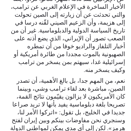
الأخبار الساخرة في الإعلام الغربي عن ترامب،
والتي تحدثت عن أن زيارته إلى الصين تحولت
إلى هزيمة، وأن الزعيم الصيني لقّنه درسا في
تاريخ السياسة الدولية والدبلوماسية. غير أن من
الصعب تصور أن الإيراني، الذي يضع أذنه على
أخبار التلفاز والراديو خوفا من أن تمطره
الصهيونية بالموت مجددا من طائرة أمريكية أو
إسرائيلية غدا، سيهتم بمن يسخر من ترامب
وكيف يسخر منه.
نعم، من المهم جدا، بل بالغ الأهمية، أن تصدر
الصين، مباشرة بعد لقاء ترامب وشي، وبينما
كان الأمريكيون لا يزالون يقيّمون نتائج القمة،
تصريحا بلغة دبلوماسية يفيد بأنها لا تريد صراعا
جديدا في الخليج، بل تقول: «اتركوا الأمر لنا،
وسنجري نحن مفاوضات بينكم وبين إيران لفتح
هرمز». لكن إلى أي مدى يمكن لمواطني الدولة