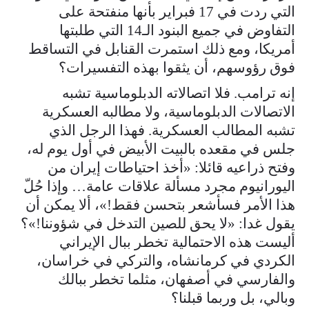
التي ردت في 17 فبراير بأنها منفتحة على
التفاوض في جميع البنود الـ14 التي طلبتها
أمريكا، ومع ذلك استمرت القنابل في التساقط
فوق رؤوسهم، أن يثقوا بهذه التفسيرات؟
إنه ترامب. فلا اتصالاته الدبلوماسية تشبه
الاتصالات الدبلوماسية، ولا مطالبه العسكرية
تشبه المطالب العسكرية. فهذا الرجل الذي
جلس في مقعده بالبيت الأبيض في أول يوم له،
وفتح ذراعيه قائلا: «أخذ احتياطات إيران من
اليورانيوم مجرد مسألة علاقات عامة… وإذا حُلّ
هذا الأمر فسأشعر بتحسن فقط!»، ألا يمكن أن
يقول غدا: «لا يحق للصين التدخل في شؤوننا!»؟
أليست هذه الاحتمالية تخطر ببال الإيراني
الكردي في كرمانشاه، والتركي في خراسان،
والفارسي في أصفهان، مثلما تخطر ببالك
وبالي، بل وربما قبلنا؟