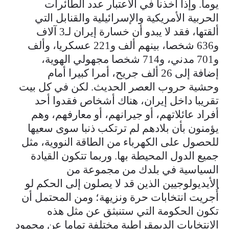
يوما. وإذا أخذنا في الاعتبار عدد الطائرات
الحربية الأمريكية والإسرائيلية والقنابل التي
ألقتها، فقد لا يبدو أن خسارة إيران لـ3 آلاف
و636 شخصا، بينهم ألف و221 عسكريا، وألف
و701 مدني، و714 شخصا مجهولي الهوية،
إضافة إلى 26 ألف جريح، أمرا كبيرا أمام
وحشية حروب العصر الحديث. لكن في كل بيت
تقريبا داخل إيران، هناك أشخاص فقدوا أحد
أفراد عائلاتهم، أو جيرانهم، أو معارفهم، وهم
يؤمنون بأن بلادهم لم ترتكب ذنبا سوى سعيها
للحصول على الكهرباء من الطاقة النووية، مثل
جميع الدول المحيطة بها. وربما تتكون القيادة
السياسية في بلدك من مجموعة من
الأيديولوجيين الذين قد لا يصلون إلى الحكم لو
أُجريت انتخابات حرة ونزيهة؛ ومن المحتمل أن
تكون الحكومة التي ستنبثق عن مثل هذه
الانتخابات الديمقراطية مختلفة تماما عن محمود