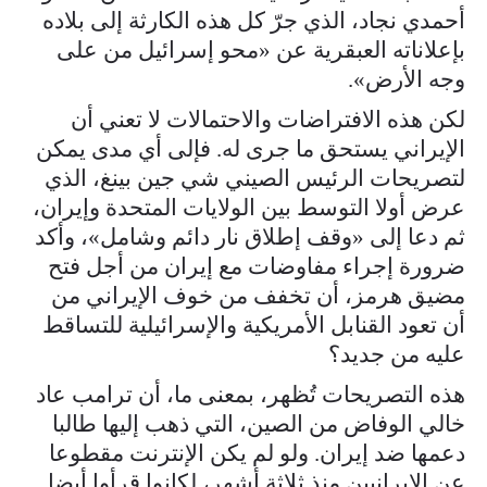
أحمدي نجاد، الذي جرّ كل هذه الكارثة إلى بلاده
بإعلاناته العبقرية عن «محو إسرائيل من على
وجه الأرض».
لكن هذه الافتراضات والاحتمالات لا تعني أن
الإيراني يستحق ما جرى له. فإلى أي مدى يمكن
لتصريحات الرئيس الصيني شي جين بينغ، الذي
عرض أولا التوسط بين الولايات المتحدة وإيران،
ثم دعا إلى «وقف إطلاق نار دائم وشامل»، وأكد
ضرورة إجراء مفاوضات مع إيران من أجل فتح
مضيق هرمز، أن تخفف من خوف الإيراني من
أن تعود القنابل الأمريكية والإسرائيلية للتساقط
عليه من جديد؟
هذه التصريحات تُظهر، بمعنى ما، أن ترامب عاد
خالي الوفاض من الصين، التي ذهب إليها طالبا
دعمها ضد إيران. ولو لم يكن الإنترنت مقطوعا
عن الإيرانيين منذ ثلاثة أشهر، لكانوا قرأوا أيضا