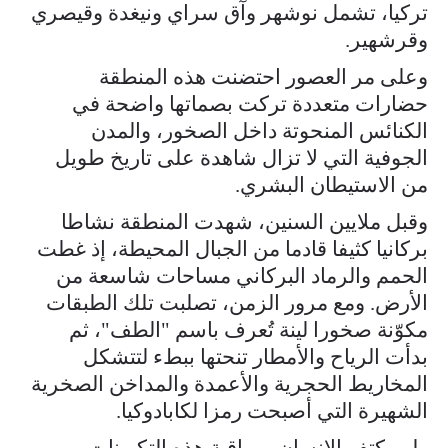
تركيا، تشمل نوشهر وآق سراي ونيغدة وقيصري
وقرشهير.
وعلى مر العصور احتضنت هذه المنطقة
حضارات متعددة تركت بصماتها واضحة في
الكنائس المنحوتة داخل الصخور، والمدن
الجوفية التي لا تزال شاهدة على تاريخ طويل
من الاستيطان البشري.
وقبل ملايين السنين، شهدت المنطقة نشاطا
بركانيا كثيفا قادما من الجبال المحيطة، إذ غطت
الحمم والرماد البركاني مساحات شاسعة من
الأرض. ومع مرور الزمن، تصلبت تلك الطبقات
مكوّنة صخورا لينة تُعرف باسم "الطف"، ثم
بدأت الرياح والأمطار تنحتها ببطء لتتشكل
المخاريط الحجرية والأعمدة والمداخن الصخرية
الشهيرة التي أصبحت رمزا لكابادوكيا.
ولم يكتف الإنسان بمراقبة هذه التكوينات