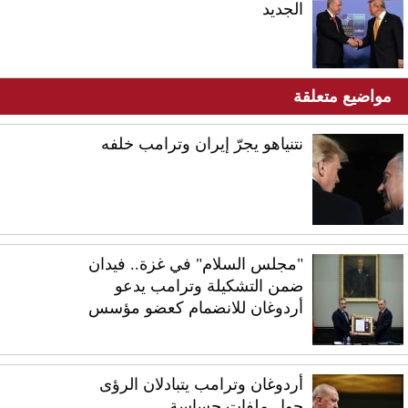
الجديد
مواضيع متعلقة
نتنياهو يجرّ إيران وترامب خلفه
"مجلس السلام" في غزة.. فيدان
ضمن التشكيلة وترامب يدعو
أردوغان للانضمام كعضو مؤسس
أردوغان وترامب يتبادلان الرؤى
حول ملفات حساسة