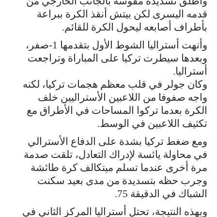
وأطلق تسديدة مقوسة بالجانب الخارجي من
قدمه اليسرى لكن بيتش أنقذ الكرة ببراعة
بأطراف أصابعه ليحول الكرة للقائم.
وأنهت أستراليا الشوط الأول بتقدمها 1-صفر،
وبعدها سيطرت تركيا على المباراة وتراجعت
أستراليا.
وكان جولر في قلب معظم هجمات تركيا، لكنه
واجه صفوفا من اللاعبين الأستراليين خلف
الكرة بعدما تركوا المساحات في الأطراق مع
تكثيف اللاعبين في الوسط.
ومع ضغط تركيا بشدة على الدفاع الأسترالي
في محاولة يائسة لإدراك التعادل، تلقت صدمة
مرة أخرى عندما تسلم ميتكالف كرة طائشة
وجرب حظه بتسديدة من مدى بعيد سكنت
الشباك في الدقيقة 75.
وبهذه النتيجة، تحتل أستراليا المركز الثاني في