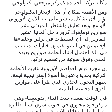
مكانة تركيا الجديدة كمركز مرجعي تكنولوجي.
ومن الأهمية بمكان أن هذا الإنجاز التكنولوجي
يؤثر الآن بشكل مباشر على بنية الأمن الأوروبي
الأوسع. وبعد تعليق واشنطن المبدئي نشر
صواريخ توماهوك كروز داخل ألمانيا، تشير
التقارير إلى أن السلطات في برلين وحلفاءها
الإقليميين في الناتو يقيمون خيارات بديلة، بما
في ذلك احتمال اقتناء أنظمة صواريخ بعيدة
المدى وفوق صوتية من تصميم تركيا.
إن مجرد قيام العواصم الأوروبية بتقييم الأنظمة
التركية بجدية باعتبارها أصولا إستراتيجية قيمة،
يظهر التحول الجذري الذي طرأ على موازين
القوى الدفاعية العالمية.
في الوقت نفسه، يثبت اقتناء إندونيسيا- وهي
مركز قوة محوري في جنوب شرق آسيا- طائرة
"قزل إلما" المقاتلة الأسرع من الصوت بدون