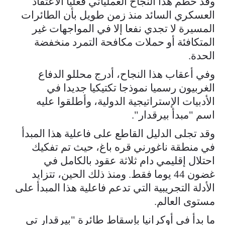
وقد حطم هذا النجاح العملياتي فعليا الاعتقاد
العسكري السائد منذ زمن طويل بأن الطائرات
المسيرة لا تجدي نفعا إلا في المواجهات غير
المتكافئة أو حملات مكافحة التمرد منخفضة
الحدة.
وفي أعقاب هذا النجاح، أدرج محللو الدفاع
الغربيون رسميا نموذجا تكتيكيا جديدا في
الأدبيات الإستراتيجية الدولية، وأطلقوا عليه
اسم "مبدأ بيرقدار".
وقد تجلى الدليل القاطع على فاعلية هذا المبدأ
في منطقة ناغورني قره باغ، حيث تم تفكيك
احتلال إقليمي دام ثلاثة عقود بالكامل في
غضون 44 يوما فقط. ومنذ ذلك الحين، تتزايد
الأدلة التجريبية التي تدعم فاعلية هذا المبدأ على
مستوى العالم.
ما بدأ في أوكرانيا بإسقاط طائرة "بيرقدار تي