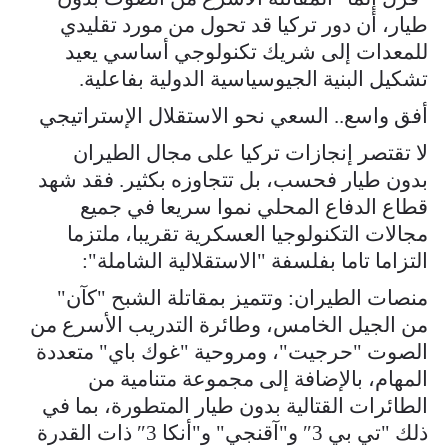
طيار، أن دور تركيا قد تحول من مورد تقليدي
للمعدات إلى شريك تكنولوجي أساسي يعيد
تشكيل البنية الجيوسياسية الدولية بفاعلية.
أفق واسع.. السعي نحو الاستقلال الإستراتيجي
لا تقتصر إنجازات تركيا على مجال الطيران
بدون طيار فحسب، بل تتجاوزه بكثير. فقد شهد
قطاع الدفاع المحلي نموا سريعا في جميع
مجالات التكنولوجيا العسكرية تقريبا، ملتزما
التزاما تاما بفلسفة "الاستقلالية الشاملة":
منصات الطيران: وتتميز بمقاتلة الشبح "كآن"
من الجيل الخامس، وطائرة التدريب الأسرع من
الصوت "حرجيت"، ومروحية "غوك باي" متعددة
المهام، بالإضافة إلى مجموعة متنامية من
الطائرات القتالية بدون طيار المتطورة، بما في
ذلك "تي بي 3″ و"آقنجي" و"أنكا 3″ ذات القدرة