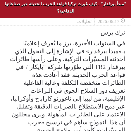
"مبدأ بيرقدار".. كيف غيرت تركيا قواعد الحرب الحديثة عبر صناعاتها
الدفاعية؟
2026-06-17
تحليلات
ترك برس
في السنوات الأخيرة، برز ما يُعرف إعلاميًا
بـ«مبدأ بيرقدار» في الإشارة إلى التحول الذي
أحدثته المسيّرات التركية، وعلى رأسها طائرات
بيرقدار TB2 التي طوّرتها شركة "بايكار"، في
قواعد الحرب الحديثة. فقد أعادت هذه
الطائرات منخفضة التكلفة وعالية الفاعلية
تعريف دور السلاح الجوي في النزاعات
الإقليمية، من ليبيا إلى ناغورنو كاراباخ وأوكرانيا،
عبر دمج الاستطلاع بالضربات الدقيقة وتقليل
الاعتماد على الطائرات المأهولة. ويرى محللون
أن هذا النموذج ساهم في ترسيخ «حرب
المسيّرات» كأحد أبرز ملامح الجيوش