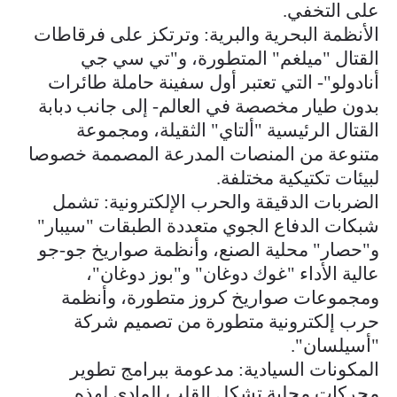
على التخفي.
الأنظمة البحرية والبرية: وترتكز على فرقاطات
القتال "ميلغم" المتطورة، و"تي سي جي
أنادولو"- التي تعتبر أول سفينة حاملة طائرات
بدون طيار مخصصة في العالم- إلى جانب دبابة
القتال الرئيسية "ألتاي" الثقيلة، ومجموعة
متنوعة من المنصات المدرعة المصممة خصوصا
لبيئات تكتيكية مختلفة.
الضربات الدقيقة والحرب الإلكترونية: تشمل
شبكات الدفاع الجوي متعددة الطبقات "سيبار"
و"حصار" محلية الصنع، وأنظمة صواريخ جو-جو
عالية الأداء "غوك دوغان" و"بوز دوغان"،
ومجموعات صواريخ كروز متطورة، وأنظمة
حرب إلكترونية متطورة من تصميم شركة
"أسيلسان".
المكونات السيادية: مدعومة ببرامج تطوير
محركات محلية تشكل القلب المادي لهذه