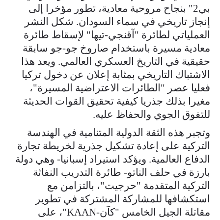
بي2" بنجاح مروحية معادية، تطور مؤخرا إلى
إنجاز تاريخي في سماء السودان. شكل النشر
العملياتي لطائرة "آقنجي-تيها" لإسقاط طائرة
معادية مسيرة باستخدام صاروخ جو-جو سابقة
حقيقية في التاريخ العسكري العالمي. ويعد هذا
الاشتباك التاريخي بمثابة إعلان عن دخول تركيا
فعليا عصر "الطائرات الاعتراضية المسيرة"،
مغيرا بذلك جذريا كيفية تحقيق القوات الحديثة
للتفوق الجوي والحفاظ عليه.
وتجبر هذه الثقة الدولية المتنامية في الهندسة
التركية على إعادة تشكيل جذرية لخريطة تجارة
الدفاع العالمية. ويؤكد استيراد إسبانيا- وهي دولة
بارزة في حلف الناتو- طائرة التدريب النفاثة
التركية المتقدمة "حرجيت"، بالتزامن مع
استكشافها للمشاركة المشتركة في تطوير
مقاتلة الجيل الخامس "كآن-KAAN"، على