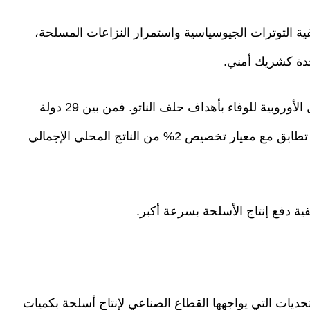
ية التوترات الجيوسياسية واستمرار النزاعات المسلحة،
حدة كشريك أمني.
ومن جهة أخرى، يعكس هذا الارتفاع مساعي الدول الأوروبية للوفاء بأهداف حلف الناتو. فمن بين 29 دولة
أوروبية عضوا في الحلف، باتت 22 دولة، في وضع تطابق مع معيار تخصيص 2% من الناتج المحلي الإجمالي
ة دفع إنتاج الأسلحة بسرعة أكبر.
يات التي يواجهها القطاع الصناعي لإنتاج أسلحة بكميات