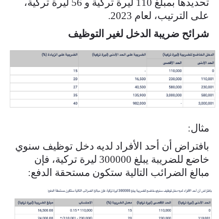
تحديدها بمبلغ 110 ليرة تركية و 56 ليرة تركية،
على الترتيب، لعام 2023.
شرائح ضريبة الدخل لغير التوظيف
ekran_resmi_2024-11-25_21.49.22.png
مثال:
​بافتراض أن أحد الأفراد لديه دخل توظيف سنوي
خاضع للضريبة يبلغ 300000 ليرة تركية، فإن
مبالغ الضرائب التالية ستكون مستحقة الدفع:
ekran_resmi_2024-11-25_21.50.28.png