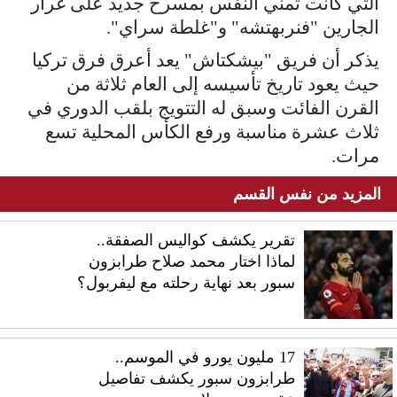
التي كانت تمني النفس بمسرح جديد على غرار
الجارين "فنربهتشه" و"غلطة سراي".
يذكر أن فريق "بيشكتاش" يعد أعرق فرق تركيا
حيث يعود تاريخ تأسيسه إلى العام ثلاثة من
القرن الفائت وسبق له التتويج بلقب الدوري في
ثلاث عشرة مناسبة ورفع الكأس المحلية تسع
مرات.
المزيد من نفس القسم
تقرير يكشف كواليس الصفقة..
لماذا اختار محمد صلاح طرابزون
سبور بعد نهاية رحلته مع ليفربول؟
17 مليون يورو في الموسم..
طرابزون سبور يكشف تفاصيل