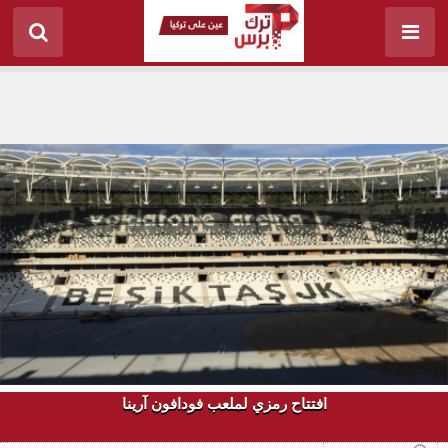
افتتاح رمزي لملعب فودافون آرينا