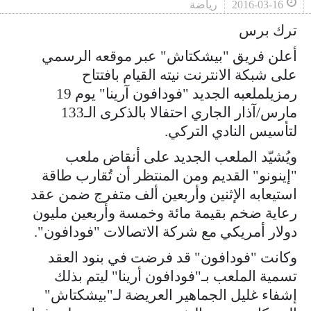
2016-03-16
رياضة
ترك برس
أعلن فريق "بيشكتاش" عبر موقعه الرسمي
على شبكة الانترنت نيته القيام بافتتاح
رمزيلملعبه الجديد "فودافون آرينا" يوم 19
مارس/آذار الجاري احتفالا بالذكرى الـ133
لتأسيس النادي التركي.
ويُشيّد الملعب الجديد على أنقاض ملعب
"إينونو" القديم ومن المنتظر أن تُقارب طاقة
استيعابه الإثنين وأربعين ألف متفرج ضمن عقد
رعاية ضخم بقيمة مائة وخمسة وأربعين مليون
دولار أمريكي مع شركة الاتصالات "فودافون".
وكانت "فودافون" قد فرضت في بنود العقد
تسمية الملعب بـ"فودافون أرينا" ليتم بذلك
إشفاء غليل الجماهير العريضة لـ"بيشكتاش"