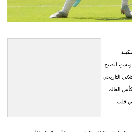
كيلة
ونسو، ليصبح
اثي التاريخي
أس العالم
في قلب