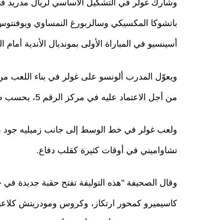
وشارك غولر في التشكيل الأساسي لريال مدريد في ا
باتشوكا المكسيكي وسالزبورغ النمساوي ويوفنتوس ا
أسينسيو في المباراة الأولى بمونديال الأندية أمام
ويعوّل المدرب ألونسو على غولر في بناء اللعب من
من أجل الاعتماد عليه في مركز الرقم 5، بحسب صحيفة "ماركا" الإسبانية.
ولعب غولر في خط الوسط إلى جانب زميليه جود بيل
تشاواميني في أوقات كثيرة كقلب دفاع.
وقال الصحيفة "هذه التوليفة تفتح حقبة جديدة في