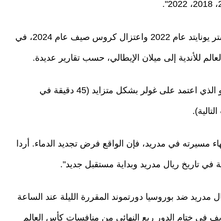
وتفكك الثلاثي تدريجيا برحيل كاسيميرو إلى مانشستر يونايتد عام 2022 واعتزال كروس صيف عام 2024، في
الم للأندية إلى ميلان الإيطالي، حسب تقارير عديدة.
وتراجع دور مودريتش في الريال منذ وصول ألونسو الذي اعتمد على غولر بشكل متزايد (45 دقيقة في
ء مسيرته في مدريد، فإن الواقع فرض تجديد الدماء. أردا
ة في تاريخ ريال مدريد وبداية مستقبل جديد".
 مدريد ضد بوروسيا دورتموند المقررة الليلة عند الساعة
يف في ختام الدور ربع النهائي من منافسات كأس العالم