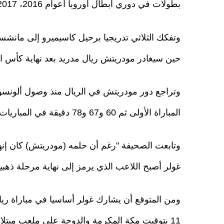
بطولات في دوري أبطال أوروبا أعوام 2016، 2017، 2018، 2022".
حين سيغادر مودريتش ريال مدريد بعد نهاية كأس الع
المباراة الأولى ثم 60 و67 و78 دقيقة في المباريات التالية).
وتابعت الصحيفة "رغم أن حلمه (مودريتش) كان إنها
غولر أصبح اللاعب الذي يرمز إلى نهاية مرحلة ذهبي
ومن المتوقع أن يشارك غولر أساسيا في مباراة ريال
11 بتوقيت مكة المكرمة والدوحة على ملعب ميتلا