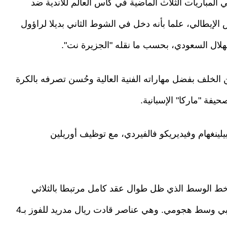
لمباريات الثلاث الماضية في كأس العالم للأندية ضد
لإيطالي، علما بأنه دخل في الشوط الثاني بديلا لراؤول
 الهلال السعودي، بحسب ما نقله "الجزيرة نت".
 الخلف بفضل مهاراته الفنية العالية وحُسن تصرفه بالكرة
ينغهام وفيديريكو فالفيردي، مع توظيف أوريلين
 خط الوسط الذي ظل طوال عقد كامل مرتبطا بالثلاثي
كاسيميرو كمحور ارتكاز، وكروس ومودريتش كلاعبي وسط هجومي. وهي عناصر قادت ريال مدريد للفوز بـ4