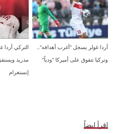
أردا غولر يسجل "أغرب أهدافه"..
التركي أردا غ
وتركيا تتفوق على أميركا "ودياً"
مدريد ويستفز
إنستغرام
اقرأ ايضاً