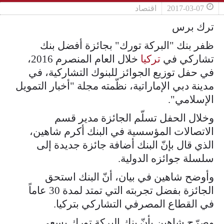
2017-03-07
اقتصاد
ترك برس
ظفر بنك "البركة تورك" بجائزة أفضل بنك
تشاركي في
تركيا
خلال العام المنصرم 2016،
في حفل توزيع الجوائز للبنوك التشاركية، في
مدينة دبي الإماراتية، نظّمته مجلة "أخبار التمويل
الإسلامي".
وخلال الحفل تسلّم الجائزة مدير قسم
الاتصالات المؤسسية في البنك أكرم شاهين،
الذي قال بإنّ البنك أضافة جائزة جديدة إلى
سلسلة جوائزه الدولية.
وأوضح شاهين في بيان، أنّ البنك استحق
الجائزة بفضل تجربته التي تمتد لمدة 30 عاماً
في القطاع المصرفي التشاركي بتركيا.
وصرّح شاهين بأنّ بنك البركة تورك يسعى