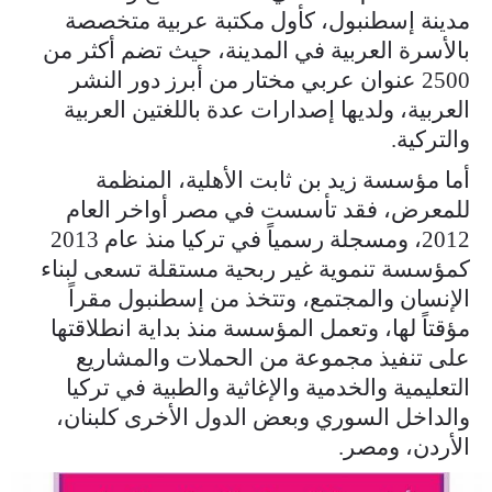
مدينة إسطنبول، كأول مكتبة عربية متخصصة
بالأسرة العربية في المدينة، حيث تضم أكثر من
2500 عنوان عربي مختار من أبرز دور النشر
العربية، ولديها إصدارات عدة باللغتين العربية
والتركية.
أما مؤسسة زيد بن ثابت الأهلية، المنظمة
للمعرض، فقد تأسست في مصر أواخر العام
2012، ومسجلة رسمياً في تركيا منذ عام 2013
كمؤسسة تنموية غير ربحية مستقلة تسعى لبناء
الإنسان والمجتمع، وتتخذ من إسطنبول مقراً
مؤقتاً لها، وتعمل المؤسسة منذ بداية انطلاقتها
على تنفيذ مجموعة من الحملات والمشاريع
التعليمية والخدمية والإغاثية والطبية في تركيا
والداخل السوري وبعض الدول الأخرى كلبنان،
الأردن، ومصر.
25975473_167044047361363_353288912_n.jpg