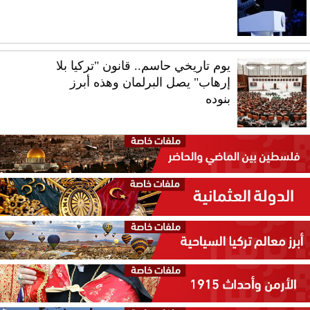
يوم تاريخي حاسم.. قانون "تركيا بلا
إرهاب" يصل البرلمان وهذه أبرز
بنوده