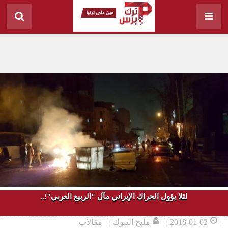
لئلا يؤول الحراك الإيراني مآل "الربيع العربي"!..
2018-01-02
مليح ألتنوك
مقالات