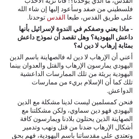
القدس، ما الذي يوحدنا؟! فأنا نزيه الأحدب
فلسطيني من صفد وسأعود إليها إن شاء الله
على طريق القدس، طبعا
القدس
توحدنا.
- ماذا يعني وصفكم في الندوة لإسرائيل بأنها
داعش اليهودية؟ وهل تقصد أن نموذج داعش
بمثابة إرهاب لا دين له؟
أعني أن الإرهاب لا دين له فالصهاينة باسم الدين
اليهودي يمارسون الإرهاب والقتل والعدوان بينما
اليهودية بريئة من تلك الممارسات الداعشية
تلك كما أن الإسلام بريء من ممارسات
الدواعش.
فنحن كمسلمين ليست لدينا مشكلة مع الدين
اليهودي فهو دين سماوي، ولكن مشكلتنا مع
الصهاينة الذين يحتلون بلادنا ويمارسون كافة
أشكال الإرهاب ضدنا من قتل ونهب وتدمير
وتعتدي على مقدساتنا باسم اليهودية، فهم بحق