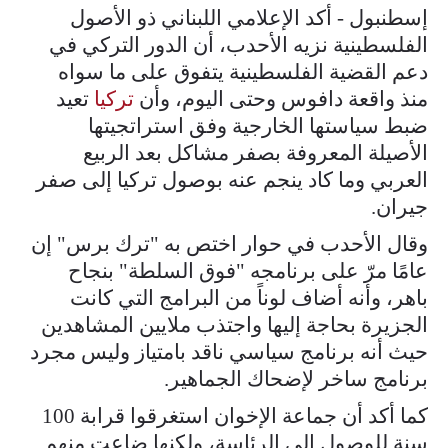
إسطنبول - أكد الإعلامي اللبناني ذو الأصول
الفلسطينية نزيه الأحدب، أن الدور التركي في
دعم القضية الفلسطينية يتفوق على ما سواه
منذ واقعة دافوس وحتى اليوم، وأن
تركيا
تعيد
ضبط سياستها الخارجية وفق استراتجيتها
الأصيلة المعروفة بصفر مشاكل بعد الربيع
العربي وما كاد ينجم عنه بوصول تركيا إلى صفر
جيران.
وقال الأحدب في حوار اختص به "ترك برس" إن
عامًا مرّ على برنامجه "فوق السلطة" بنجاح
باهر، وأنه أضاف لوناً من البرامج التي كانت
الجزيرة بحاجة إليها واجتذب ملايين المشاهدين
حيث أنه برنامج سياسي ناقد بامتياز وليس مجرد
برنامج ساخر لإضحاك الجماهير.
كما أكد أن جماعة الإخوان استغرقوا قرابة 100
سنة للوصول إلى الرئاسة، ولكنها ضاعت منهم