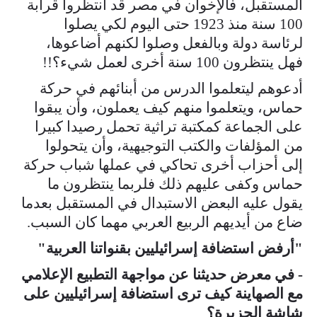
المستقبل، فالإخوان في مصر قد انتظروا قرابة
100 سنة منذ 1923 حتى اليوم لكي يصلوا
لرئاسة دولة وبالفعل وصلوا لكنهم أضاعوها،
فهل ينتظرون 100 سنة أخرى لعمل شيء؟!!
أدعوهم ليتعلموا الدرس من أبنائهم في حركة
حماس، ويتعلموا منهم كيف يعملون، وأن يبقوا
على الجماعة كمكتبة تراثية تحمل رصيدا كبيرا
من المؤلفات والكتب التوجيهية، وأن يتحولوا
إلى أحزاب أخرى تحاكي في عملها شباب حركة
حماس وكفى عليهم ذلك فلربما ينتظرون ما
يقول عليه البعض الاستبدال في المستقبل بعدما
ضاع من أيديهم الربيع العربي مهما كان السبب.
"أرفض استضافة إسرائيليين بقنواتنا العربية"
- في معرض حديثنا عن مواجهة التطبيع الإعلامي
مع الصهاينة كيف ترى استضافة إسرائيليين على
شاشة الجزيرة؟