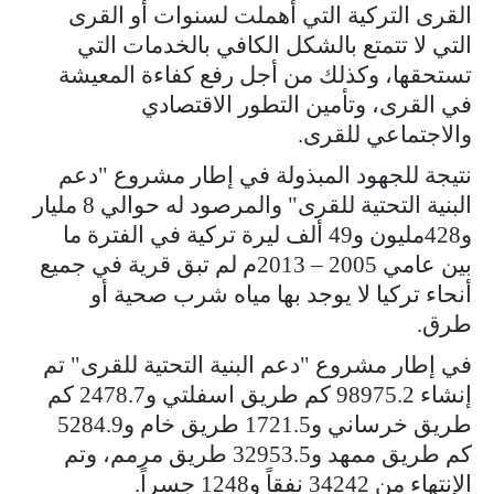
القرى التركية التي أهملت لسنوات أو القرى
التي لا تتمتع بالشكل الكافي بالخدمات التي
تستحقها، وكذلك من أجل رفع كفاءة المعيشة
في القرى، وتأمين التطور الاقتصادي
والاجتماعي للقرى.
نتيجة للجهود المبذولة في إطار مشروع "دعم
البنية التحتية للقرى" والمرصود له حوالي 8 مليار
و428مليون و49 ألف ليرة تركية في الفترة ما
بين عامي 2005 – 2013م لم تبق قرية في جميع
أنحاء تركيا لا يوجد بها مياه شرب صحية أو
طرق.
في إطار مشروع "دعم البنية التحتية للقرى" تم
إنشاء 98975.2 كم طريق اسفلتي و2478.7 كم
طريق خرساني و1721.5 طريق خام و5284.9
كم طريق ممهد و32953.5 طريق مرمم، وتم
الإنتهاء من 34242 نفقاً و1248 جسراً.