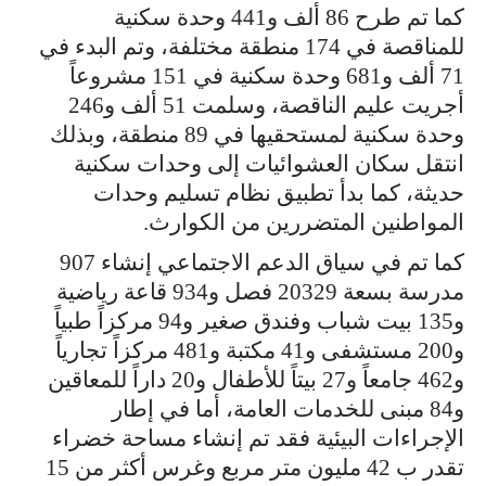
كما تم طرح 86 ألف و441 وحدة سكنية
للمناقصة في 174 منطقة مختلفة، وتم البدء في
71 ألف و681 وحدة سكنية في 151 مشروعاً
أجريت عليم الناقصة، وسلمت 51 ألف و246
وحدة سكنية لمستحقيها في 89 منطقة، وبذلك
انتقل سكان العشوائيات إلى وحدات سكنية
حديثة، كما بدأ تطبيق نظام تسليم وحدات
المواطنين المتضررين من الكوارث.
كما تم في سياق الدعم الاجتماعي إنشاء 907
مدرسة بسعة 20329 فصل و934 قاعة رياضية
و135 بيت شباب وفندق صغير و94 مركزاً طبياً
و200 مستشفى و41 مكتبة و481 مركزاً تجارياً
و462 جامعاً و27 بيتاً للأطفال و20 داراً للمعاقين
و84 مبنى للخدمات العامة، أما في إطار
الإجراءات البيئية فقد تم إنشاء مساحة خضراء
تقدر ب 42 مليون متر مربع وغرس أكثر من 15