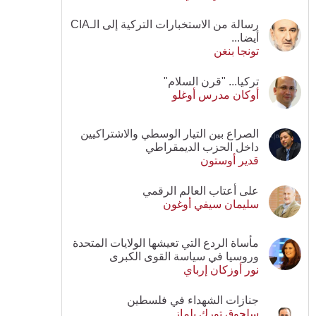
رسالة من الاستخبارات التركية إلى الـCIA
أيضا...
تونجا بنغن
تركيا... "قرن السلام"
أوكان مدرس أوغلو
الصراع بين التيار الوسطي والاشتراكيين
داخل الحزب الديمقراطي
قدير أوستون
على أعتاب العالم الرقمي
سليمان سيفي أوغون
مأساة الردع التي تعيشها الولايات المتحدة
وروسيا في سياسة القوى الكبرى
نور أوزكان إرباي
جنازات الشهداء في فلسطين
سلجوق تورك يلماز