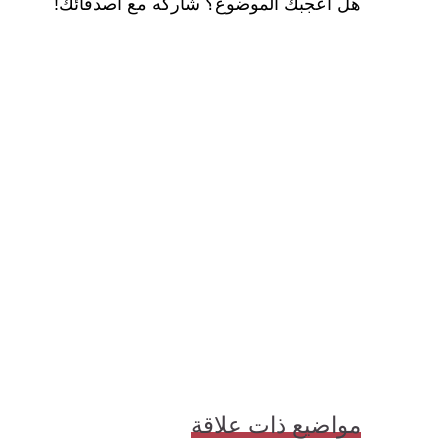
هل أعجبك الموضوع؟ شاركه مع أصدقائك!
مواضيع ذات علاقة