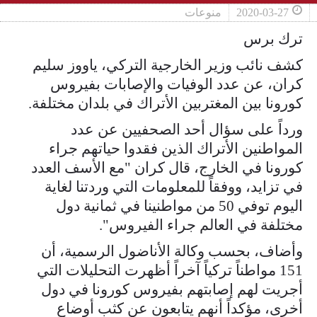
2020-03-27
منوعات
ترك برس
كشف نائب وزير الخارجية التركي، ياووز سليم
كران، عن عدد الوفيات والإصابات بفيروس
كورونا بين المغتربين الأتراك في بلدان مختلفة.
ورداً على سؤال أحد الصحفيين عن عدد
المواطنين الأتراك الذين فقدوا حياتهم جراء
كورونا في الخارج، قال كران "مع الأسف العدد
في تزايد، ووفقاً للمعلومات التي وردتنا لغاية
اليوم توفي 50 من مواطنينا في ثمانية دول
مختلفة في العالم جراء الفيروس".
وأضاف، بحسب وكالة الأناضول الرسمية، أن
151 مواطناً تركياً آخراً أظهرت التحليلات التي
أجريت لهم إصابتهم بفيروس كورونا في دول
أخرى، مؤكداً أنهم يتابعون عن كثب أوضاع