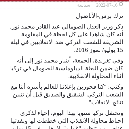
2022-07-16
سياسة
ترك برس-الأناضول
ذكر وزير العدل الصومالي عبد القادر محمد نور،
أنه كان شاهدا على كل لحظة في المقاومة
الشريفة للشعب التركي ضد الانقلابيين في ليلة
15 يوليو/ تموز 2016.
وفي تغريدة، الجمعة، أشار محمد نور إلى أنه
كان ضمن البعثة الدبلوماسية للصومال في تركيا
أثناء المحاولة الانقلابية.
وكتب: "كنا فخورين بإعلاننا للعالم بأسره أننا مع
الشعب التركي الشقيق والصديق قبل أن تتبين
نتائج الانقلاب".
وتحتفل تركيا سنويا بهذا اليوم، إحياء لذكرى
إحباط محاولة الانقلاب التي خططت لها ونفدتها
عناصر من تنظيم "غولن" الإرهابي في 15 يوليو