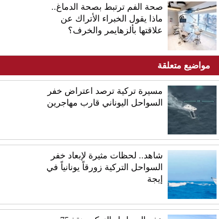
صحة الفم ترتبط بصحة الدماغ..
ماذا يقول الخبراء الأتراك عن
علاقتها بألزهايمر والخرف؟
مواضيع متعلقة
مسيرة تركية ترصد اعتراض خفر
السواحل اليوناني قارب مهاجرين
شاهد.. لحظات مثيرة لإبعاد خفر
السواحل التركية زورقاً يونانياً في
إيجة