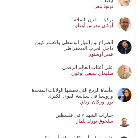
أيضا...
تونجا بنغن
تركيا... "قرن السلام"
أوكان مدرس أوغلو
الصراع بين التيار الوسطي والاشتراكيين
داخل الحزب الديمقراطي
قدير أوستون
على أعتاب العالم الرقمي
سليمان سيفي أوغون
مأساة الردع التي تعيشها الولايات المتحدة
وروسيا في سياسة القوى الكبرى
نور أوزكان إرباي
جنازات الشهداء في فلسطين
سلجوق تورك يلماز
هل تستطيع أمريكا استعادة أوروبا؟