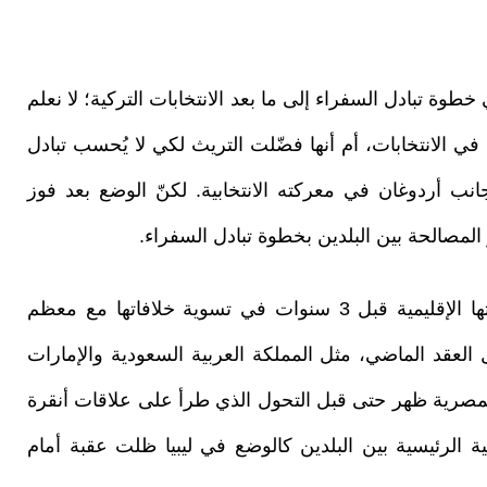
خطوة تبادل السفراء إلى ما بعد الانتخابات التركية؛ لا نعلم
 الانتخابات، أم أنها فضّلت التريث لكي لا يُحسب تبادل
نب أردوغان في معركته الانتخابية. لكنّ الوضع بعد فوز
ر المصالحة بين البلدين بخطوة تبادل السفراء.
كما هو معلوم، فإن تركيا نجحت منذ بدء انعطافتها الإقليمية قبل 3 سنوات في تسوية خلافاتها مع معظم
العقد الماضي، مثل المملكة العربية السعودية والإمارات
المصرية ظهر حتى قبل التحول الذي طرأ على علاقات أنقرة
ة الرئيسية بين البلدين كالوضع في ليبيا ظلت عقبة أمام