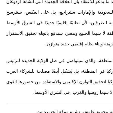
 ما يدعو للاعتقاد بأن العلاقة الجديدة التي أنشأها أردوغان
يجيين السابقين منذ 3 أعوام كالسعودية والإمارات ستتراجع، بل على العكس، ستترسخ
ة للطرفين، لأن نظامًا إقليميًا جديدًا في الشرق الأوسط
قة لا سيما الخليج ومصر، ستدفع باتجاه تحقيق الاستقرار
زمنة وبناء نظام إقليمي جديد متوازن.
المنطقة، والذي سيتواصل في ظل الولاية الجديدة للرئيس
 في المنطقة، بل يُشكل أيضًا مصلحة للشركاء العرب
يا لتحقيق التوازن الإقليمي والاستفادة من حضورها القوي
لا سيما روسيا والغرب، في الشرق الأوسط.
لية محمود علوش، نشره موقع الجزيرة نت