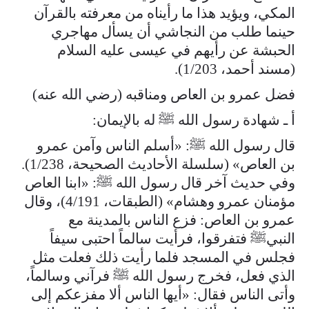
المكي، ويؤيد هذا ما رأيناه من معرفته بالقرآن
حينما طلب من النجاشي أن يسأل مهاجري
الحبشة عن رأيهم في عيسى عليه السلام
(مسند أحمد، 1/203).
فضل عمرو بن العاص ومناقبه (رضي الله عنه)
أ ـ شهادة رسول الله ﷺ له بالإيمان:
قال رسول الله ﷺ: «أسلم الناس وآمن عمرو
بن العاص» (سلسلة الأحاديث الصحيحة، 1/238).
وفي حديث آخر قال رسول الله ﷺ: «ابنا العاص
مؤمنان عمرو وهشام» (الطبقات، 4/191)، وقال
عمرو بن العاص: فزع الناس بالمدينة مع
النبيﷺ فتفرقوا، فرأيت سالماً احتبى سيفاً
فجلس في المسجد فلما رأيت ذلك فعلت مثل
الذي فعل، فخرج رسول الله ﷺ فرآني وسالماً،
وأتى الناس فقال: «أيها الناس ألا مفزعكم إلى