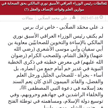
مُغالطات رئيس الوزراء العراقي الأسبق نوري المالكي بحق الصحابة في
موازين العلم وقواعد الإنصاف والعقل (7)
2023-07-18
د. علي محمد الصلّابي
مقالات
د. علي محمّد الصلّابي - خاص ترك برس
لم يكتفِ رئيس الوزراء العراقي الأسبق نوري
المالكي بالإساءة والتخوين للصحابيّين معاوية بن
أبي سفيان وأبي موسى الأشعري (رضي الله
عنهما) ولأهل الشام، وللصحب الكرام (رضوان
الله عليهم) في معرض خطبته في ذكرى الخطبة
النبوية في غدير خم أمام جمعٍ من أنصاره، بل
أساء - بجرأة - للصحابي الجليل ورجل العلم
والفضل، والقائد الميمون الذي كان نِعم السند
بعد إسلامه في دعوة النبي المصطفى ﷺ،
والخلفاء الراشدين في جهادهم وحروبهم، وفي
توسيع دولة الإسلام، ومساهمته في توطئة الفتح
في جنوب الشام، ومصر وليبيا.