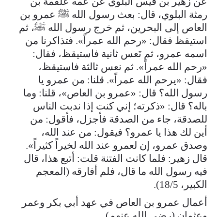
عن زهير بن قيس البلوي عن عمه علقمة بن
رمثة البلوي، قال: بعث رسول الله ﷺ عمرو بن
العاص إلى البحرين، ثم خرج رسول الله ﷺ، ثم
استيقظ فقال: «رحم الله عمراً». فتذاكرنا من
اسمه عمرو، ثم نَعس ثانية فاستيقظ، فقال:
«رحم الله عمراً». ثم نعس ثالثة فاستيقظ،
فقال: «يرحم الله عمراً». قلنا: من عمرو يا
رسول الله؟ قال: «عمرو بن العاص»، قلنا: وما
باله؟ قال: «ذكرته؛ إني كنت إذا ندبت الناس
للصدقة، جاء من الصدقة فأجزل، فأقول: من
أين لك هذا يا عمرو؟ فيقول: من عند الله،
وصدق عمرو، إن لعمرو عند الله لخيراً كثيراً».
قال زهير: فلما كانت الفتنة قلت: أتبع هذا، قال
فيه رسول الله ما قال، فلم أفارقه (المعجم
الكبير، 18/5).
أعمال عمرو بن العاص في عهد أبي بكر وعمر
وعثمان (رضي الله عنهم)