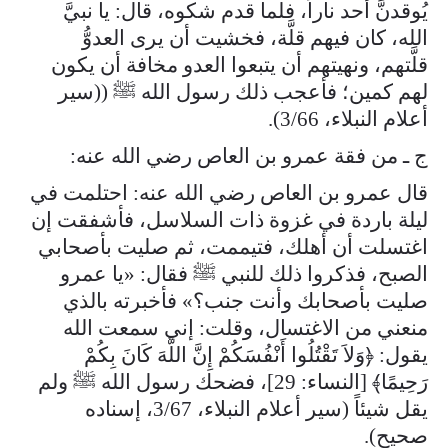
يُوقدنَّ أحد ناراً، فلما قدم شكوه، قال: يا نبيَّ
الله، كان فيهم قلَّة، فخشيت أن يرى العدوُّ
قلَّتهم، ونهيتهم أن يتبعوا العدو مخافة أن يكون
لهم كمين؛ فأعجب ذلك رسول الله ﷺ ((سير
أعلام النبلاء، 3/66).
ج ـ من فقة عمرو بن العاص رضي الله عنه:
قال عمرو بن العاص رضي الله عنه: احتلمت في
ليلة باردة في غزوة ذات السلاسل، فأشفقت إن
اغتسلت أن أهلك، فتيممت، ثم صليت بأصحابي
الصبح، فذكروا ذلك للنبي ﷺ فقال: «يا عمرو
صليت بأصحابك وأنت جنب؟» فأخبرته بالذي
منعني من الاغتسال، وقلت: إني سمعت الله
يقول: ﴿وَلاَ تَقْتُلُوا أَنْفُسَكُمْ إِنَّ اللَّهَ كَانَ بِكُمْ
رَحِيمًا﴾ [النساء: 29]، فضحك رسول الله ﷺ ولم
يقل شيئاً (سير أعلام النبلاء، 3/67، إسناده
صحيح).