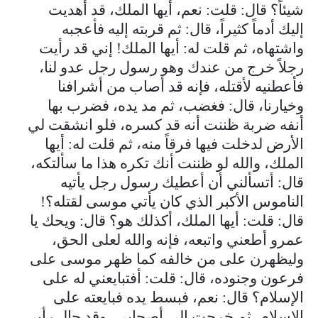
شيئاً؟ قال: قلت: نعم، أيها الملك، قد أهديت
إليك أدماً كثيراً، قال: ثم قربته إليه فأعجبه
واشتهاه، ثم قلت له: أيها الملك! إني قد رأيت
رجلاً خرج من عندك وهو رسول رجل عدو لنا،
فأعطنيه لأقتله، فإنه قد أصاب من أشرافنا
وخيارنا، قال: فغضب، ثم مد يده، فضرب بها
أنفه ضربة ظننت أنه قد كسره، فلو انشقت لي
الأرض لدخلت فيها فرقاً منه، ثم قلت له: أيها
الملك، والله لو ظننت أنك تكره هذا ما سألتكه،
قال: أتسألني أن أعطيك رسول رجل يأتيه
الناموس الأكبر الذي كان يأتي موسى لقتله؟!
قال: قلت: أيها الملك، أكذلك هو؟ قال: ويحك يا
عمرو أطعني واتبعه، فإنه والله لعلى الحق،
وليظهرن على من خالفه كما ظهر موسى على
فرعون وجنوده، قال: قلت: أفتبايعني له على
الإسلام؟ قال: نعم، فبسط يده فبايعته على
الإسلام، ثم خرجت إلى أصحابي، وقد حال رأيي