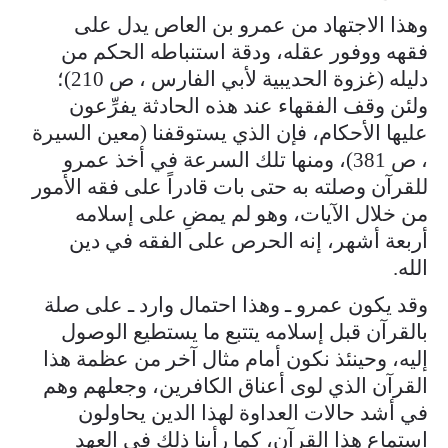
وهذا الاجتهاد من عمرو بن العاص يدل على
فقهه ووفور عقله، ودقة استنباطه الحكم من
دليله (غزوة الحديبية لأبي الفارس ، ص 210)؛
ولئن وقف الفقهاء عند هذه الحادثة يفرِّعون
عليها الأحكام، فإن الذي يستوقفنا (معين السيرة
، ص 381)، ومنها تلك السرعة في أخذ عمرو
للقرآن وصلته به حتى بات قادراً على فقه الأمور
من خلال الآيات، وهو لم يمضِ على إسلامه
أربعة أشهر، إنه الحرص على الفقه في دين
الله.
وقد يكون عمرو ـ وهذا احتمال وارد ـ على صلة
بالقرآن قبل إسلامه يتتبع ما يستطيع الوصول
إليه، وحينئذ نكون أمام مثال آخر من عظمة هذا
القرآن الذي لوى أعناق الكافرين، وجعلهم وهم
في أشد حالات العداوة لهذا الدين يحاولون
استماع هذا القرآن، كما رأينا ذلك في العهد