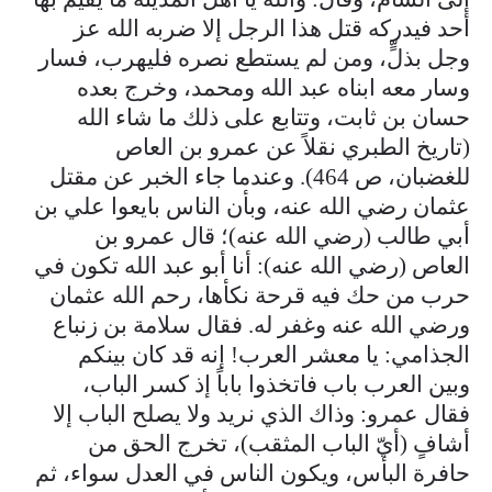
أحد فيدركه قتل هذا الرجل إلا ضربه الله عز
وجل بذلٍّ، ومن لم يستطع نصره فليهرب، فسار
وسار معه ابناه عبد الله ومحمد، وخرج بعده
حسان بن ثابت، وتتابع على ذلك ما شاء الله
(تاريخ الطبري نقلاً عن عمرو بن العاص
للغضبان، ص 464). وعندما جاء الخبر عن مقتل
عثمان رضي الله عنه، وبأن الناس بايعوا علي بن
أبي طالب (رضي الله عنه)؛ قال عمرو بن
العاص (رضي الله عنه): أنا أبو عبد الله تكون في
حرب من حك فيه قرحة نكأها، رحم الله عثمان
ورضي الله عنه وغفر له. فقال سلامة بن زنباع
الجذامي: يا معشر العرب! إنه قد كان بينكم
وبين العرب باب فاتخذوا باباً إذ كسر الباب،
فقال عمرو: وذاك الذي نريد ولا يصلح الباب إلا
أشافٍ (أيّ الباب المثقب)، تخرج الحق من
حافرة البأس، ويكون الناس في العدل سواء، ثم