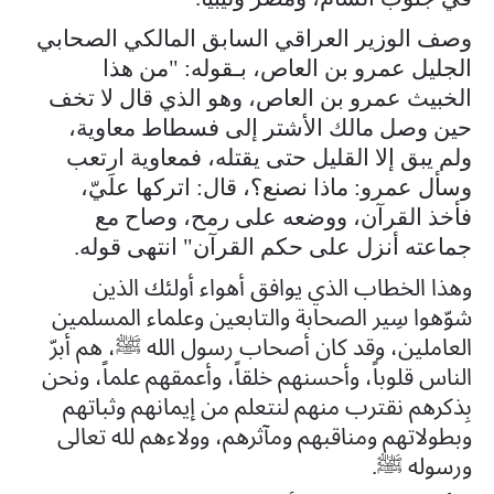
وصف الوزير العراقي السابق المالكي الصحابي
الجليل عمرو بن العاص، بـقوله: "من هذا
الخبيث عمرو بن العاص، وهو الذي قال لا تخف
حين وصل مالك الأشتر إلى فسطاط معاوية،
ولم يبق إلا القليل حتى يقتله، فمعاوية ارتعب
وسأل عمرو: ماذا نصنع؟، قال: اتركها علَيّ،
فأخذ القرآن، ووضعه على رمح، وصاح مع
جماعته أنزل على حكم القرآن" انتهى قوله.
وهذا الخطاب الذي يوافق أهواء أولئك الذين
شوّهوا سِير الصحابة والتابعين وعلماء المسلمين
العاملين، وقد كان أصحاب رسول الله ﷺ، هم أبرّ
الناس قلوباً، وأحسنهم خلقاً، وأعمقهم علماً، ونحن
بِذكرهم نقترب منهم لنتعلم من إيمانهم وثباتهم
وبطولاتهم ومناقبهم ومآثرهم، وولاءهم لله تعالى
ورسوله ﷺ.