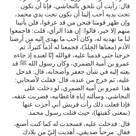
قال: رأيت أن نلحق بالنجاشي، فإنا أن نكون
تحت يديه أحب إلينا أن نكون تحت يدي محمد،
وإن ظهر قومنا فنحن من قد عرفوا، فلن يأتينا
منهم إلا خير، قالوا: إن هذا الرأي، قلت: فاجمعوا
لنا ما نهديه له، وكان أحب ما يهدى إليه من أرضنا
الأدم (معناها الجِلدْ)، فجمعنا له أدَماً كثيراً، ثم
خرجنا حتى قدمنا عليه، فوالله إنّا لعنده إذ جاءه
عمرو بن أمية الضمري، وكان رسول الله ﷺ قد
بعثه إليه في شأن جعفر وأصحابه، قال: فدخل
عليه، ثم خرج من عنده، قال: فقلت لأصحابي:
هذا عمرو بن أمية الضمري، لو دخلت على
النجاشي، وسألته إياه فأعطانيه، فضربت عنقه،
فإذا فعلت ذلك رأت قريش أني أجزت عنها
(بمعنى كَفيتها)، حيث قتلت رسول محمد.
قال: فدخلت عليه، فسجدت له كما كنت أصنع،
فقال: مرحباً صديقي، أهديت إليّ من بلادك