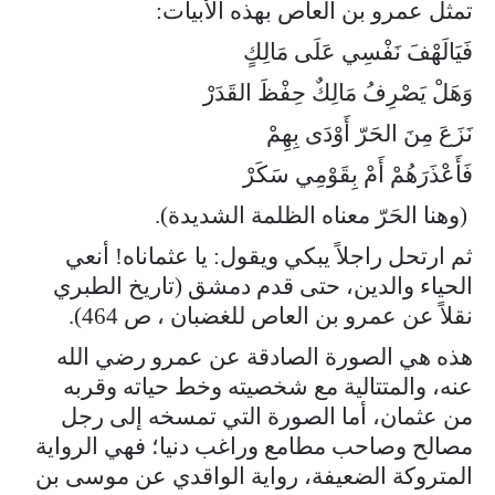
تمثل عمرو بن العاص بهذه الأبيات:
فَيَالَهْفَ نَفْسِي عَلَى مَالِكٍ
وَهَلْ يَصْرِفُ مَالِكٌ حِفْظَ القَدَرْ
نَزَعَ مِنَ الحَرّ أَوْدَى بِهِمْ
فَأَعْذَرَهُمْ أَمْ بِقَوْمِي سَكَرْ
(وهنا الحَرّ معناه الظلمة الشديدة).
ثم ارتحل راجلاً يبكي ويقول: يا عثماناه! أنعي
الحياء والدين، حتى قدم دمشق (تاريخ الطبري
نقلاً عن عمرو بن العاص للغضبان ، ص 464).
هذه هي الصورة الصادقة عن عمرو رضي الله
عنه، والمتتالية مع شخصيته وخط حياته وقربه
من عثمان، أما الصورة التي تمسخه إلى رجل
مصالح وصاحب مطامع وراغب دنيا؛ فهي الرواية
المتروكة الضعيفة، رواية الواقدي عن موسى بن