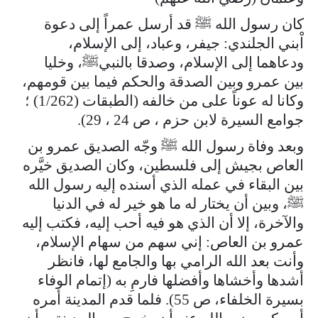
كان رسول الله ﷺ قد أرسل عمراً إلى دعوة
اْبني الجلندي: جيفر، وعباد، إلى الإسلام،
ودعاهما إلى الإسلام، وصدقا بالنبيﷺ، وخليا
بين عمرو وبين الصدقة والحكم فيما بين قومهم،
وكانا له عوناً على من خالفه (الطبقات (1/262) ؛
جوامع السيرة لابن حزم ، ص 24 ، 29).
وبعد وفاة رسول الله ﷺ وجّه الصديق عمرو بن
العاص بجيش إلى فلسطين، وكان الصديق خيَّره
بين البقاء في عمله الذي أسنده إليه رسول الله
ﷺ، وبين أن يختار له ما هو خير له في الدنيا
والآخرة، إلا أن الذي هو فيه أحب إليه، فكتب إليه
عمرو بن العاص: إني سهم من سهام الإسلام،
وأنت بعد الله الرامي بها والجامع لها، فانظر
أشدها وأخشاها وأفضلها فارمِ به (إتمام الوفاء
بسيرة الخلفاء، ص 55). فلما قدم المدينة أمره