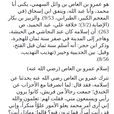
هو عمرو بن العاص بن وائل السهمي، يكنى أبا
محمد، وأبا عبد الله، ويتفق ابن إسحاق (في
المعجم الكبير، الطبراني، 9/53). والزبير بن بكار
(الإصابة (3/2)؛ خلافة علي، عبد الحميد، ص
263): أن إسلامه كان عند النجاشي في الحبشة،
وهاجر إلى المدينة في صفر سنة ثمان للهجرة،
وذكر ابن حجر: أنه أسلم سنة ثمان قبل الفتح،
وقيل: بين الحديبية وخيبر (تهذيب التهذيب،
8/56).
إسلام عمرو بن العاص (رضي الله عنه)
نترك عمرو بن العاص رضي الله عنه يحدثنا عن
إسلامه، فقد قال: لما انصرفنا مع الأحزاب عن
الخندق؛ جمعت رجالاً من قريش، كانوا يرون
رأيي ويسمعون مني، فقلت لهم: تعلمون والله
إني أرى أمر محمد يعلو الأمور علوَّاً منكراً، وإني
قد رأيت أمراً، فما ترون فيه؟ قالوا: وماذا رأيت؟