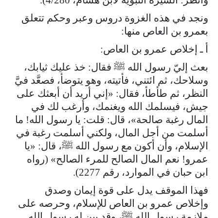
ونجد في هذه الغزوة دروس وعبر وحكم تتعلق
بعمرو بن العاص منها:
أ ـ إخلاص عمرو بن العاص:
بعث إليّ رسول الله ﷺ فقال: خذ عليك ثيابك،
وسلاحك، ثم ائتني، فأتيته، وهو يتوضأ، فصعَّد فيَّ
النظر، ثم طأطأ، فقال: «إني أريد أن أبعثك على
جيش، فيسلمك الله ويغنمك، وأرغب لك في
المال رغبة صالحة»، قال: قلت: يا رسول الله! ما
أسلمت من أجل المال، ولكني أسلمت رغبة في
الإسلام، وأن أكون مع رسول الله ﷺ، قال: «يا
عمرو! نعم المال الصالح للمرء الصالح» (رواه
ابن حبان في الموارد، رقم 2277).
فهذا الموقف يدل على قوة إيمان وصدق
وإخلاص عمرو بن العاص للإسلام، وحرصه على
ملازمة رسول الله ﷺ، وقد بين له رسول الله