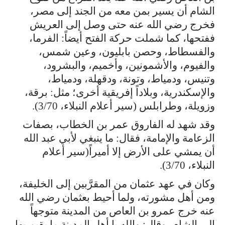
الشام أن يسير بمن معه من الجند إلى مصر،
فخرج رضي الله عنه حتى وصل إلى العريش
ففتحها، كما شملت حركة الفتح أيضاً: الفرما،
والفسطاط، وحصن بابليون، وعين شمس،
والفيوم، والأشمونين، وأخميم، والبشرود،
وتنيس، ودمياط، وتونة، ودقهلة، ودمياط،
والإسكندرية، وبلاداً إفريقية أخرى؛ مثل: برقة،
وزويلة، وطرابلس (سير أعلام النبلاء، 3/70).
وقد شهد له الفاروق عمر بن الخطاب، بصفات
الزعامة والإمامة، فقال: ما ينبغي لأبي عبد الله
أن يمشي على الأرض إلا أميراً(سير أعلام
النبلاء، 3/70).
وكان في عهد عثمان من المقرَّبين إلى الخليفة،
ومن أهل مشورته، ولما أحيط بعثمان رضي الله
عنه خرج عمرو بن العاص من المدينة متوجهاً
إلى الشام، وقال: والله يا أهل المدينة ما يقيم بها