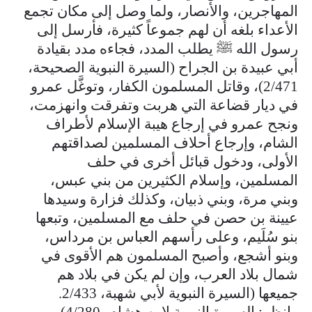
المهاجرين، والأنصار، ولما وصل إلى مكان تجمع
الأعداء بلغه أن لهم جموعاً كثيرة، فأرسل إلى
رسول الله ﷺ يطلب المدد، فجاءه مدد بقيادة
أبي عبيدة بن الجراح (السيرة النبوية الصحيحة،
2/471)، وقاتل المسلمون الكفار، وتوغَّل عمرو
في ديار قضاعة التي هربت وتفرقت وانهزمت،
ونجح عمرو في إرجاع هيبة الإسلام لأطراف
الشام، وإرجاع أحلاف المسلمين لصداقتهم
الأولى، ودخول قبائل أخرى في حلف
المسلمين، وإسلام الكثيرين من بني عبس،
وبني مرة، وبني ذبيان، وكذلك فزارة وسيدها
عيينة بن حصن في حلف مع المسلمين، وتبعها
بنو سُلَيم، وعلى رأسهم العباس بن مرداس،
وبنو أشجع، وأصبح المسلمون هم الأقوى في
شمال بلاد العرب، وإن لم يكن في بلاد هم
جميعها (السيرة النبوية لأبي شهبة، 2/433.
وانظر: السيرة النبوية لابن هشام، 4/280).