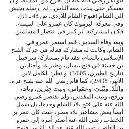
أبو بكر رضي الله عنه أن يخرج من المدينة، وأن
يعسكر حتى يندب معه الناس... ثم أرسله بجيش
إلى الشام (فتوح الشام للأزدي، ص 48 ـ 51).
وفي معركة اليرموك كان عمرو على الميمنة،
فكان لمشاركته أثر كبير في انتصار المسلمين.
وبعد وفاة الصديق، فقد استمر عمرو في
الشام، وكانت له مشاركة فعالة في حركة الفتح
الإسلامي بالشام، فقد قام بمشاركة شرحبيل
بن حسنة في فتح بيسان، وطبرية، وأجنادين
(تاريخ الطبري، 3/605). وانظر: الكامل لابن
الأثير، 2/498)، كما قام رضي الله عنه بفتح غزة،
واللُّدّ، ويُبْنىَ، وعمْواس، وبيت جِبْرين، ويافا،
ورَفَح، وبيت المقدس، ولم يقتصر عمرو رضي
الله عنه على فتح بلاد الشام وحدها، بل شمل
أيضاً بعض مشاهير بلاد مصر، حيث كان عمر بن
الخطاب رضي الله عنه أصدر أمره إلى عمرو
بن العاص رضي الله عنه بعد الفراغ من فتوح