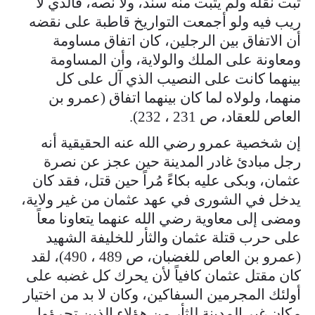
ثبت نقله ولم يثبت منه سند، ولا نصه، فالذي لا
ريب فيه ولو أجمعت التواريخ قاطبة على نقضه
أن الاتفاق بين الرجلين، كان اتفاق مساومة
ومعاونة على الملك والولاية، وأن المساومة
بينهما كانت على النصيب الذي آل على كل
منهما، ولولاه لما كان بينهما اتفاق (عمرو بن
العاص للعقاد، ص 231 ، 232).
إن شخصية عمرو رضي الله عنه الحقيقية أنه
رجل مبادئ غادر المدينة حين عجز عن نصرة
عثمان، وبكى عليه بكاءً مُراً حين قتل، فقد كان
يدخل في الشورى في عهد عثمان من غير ولاية،
ومضى إلى معاوية رضي الله عنهما يتعاونا معاً
على حرب قتلة عثمان والثأر للخليفة الشهيد
(عمرو بن العاص للغضبان، ص 489 ، 490)، لقد
كان مقتل عثمان كافياً لأن يحرك كل غضبه على
أولئك المجرمين السفاكين، وكان لا بد من اختيار
مكان غير المدينة للثأر من هؤلاء الذين تجرؤوا