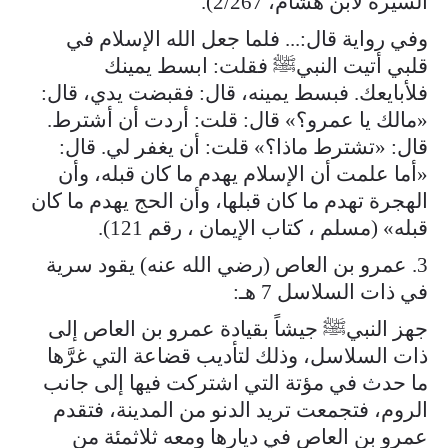
السيرة لابن هشام، 2/267).
وفي رواية قال:... فلما جعل الله الإسلام في
قلبي أتيت النبيﷺ فقلت: ابسط يمينك
فلأبايعك. فبسط يمينه، قال: فقبضت يدي، قال:
«مالك يا عمرو؟» قال: قلت: أردت أن أشترط.
قال: «تشترط ماذا؟» قلت: أن يغفر لي. قال:
«أما علمت أن الإسلام يهدم ما كان قبله، وأن
الهجرة تهدم ما كان قبلها، وأن الحج يهدم ما كان
قبله» (مسلم ، كتاب الإيمان ، رقم 121).
3. عمرو بن العاص (رضي الله عنه) يقود سرية
في ذات السلاسل 7 هـ:
جهز النبيﷺ جيشاً بقيادة عمرو بن العاص إلى
ذات السلاسل، وذلك لتأديب قضاعة التي غرَّها
ما حدث في مؤتة التي اشتركت فيها إلى جانب
الروم، فتجمعت تريد الدنو من المدينة، فتقدم
عمرو بن العاص في ديارها ومعه ثلاثمئة من