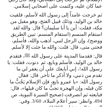
عما كان عليه، وكتمت على أصحابي إسلامي.
ثم خرجت عامداً إلى رسول الله لأسلم، فلقيت
خالد بن الوليد، وذلك قبيل الفتح، وهو مقبل من
مكة، فقلت: أين يا أبا سليمان؟ قال: والله لقد
استقام المنسم (استقام المنسم: تبين الطريق
ووضح)، وإن الرجل لنبي، أذهب والله، فأسلم،
فحتى متى، قال: قلت: والله ما جئت إلا لأسلم.
قال: فقدمنا المدينة على رسول الله ﷺ، فتقدم
خالد بن الوليد، فأسلم وبايع، ثم دنوت، فقلت: يا
رسول الله!، إني أبايعك على أن يغفر لي ما
تقدم من ذنبي، ولا أذكر ما تأخر. قال: فقال
رسول الله: «يا عمرو بايع، فإن الإسلام يَجُبُّ ما
كان قبله، وإن الهجرة تجبُّ ما كان قبلها»، قال:
فبايعته ثم انصرفت (صحيح السيرة النبوية، ص
494. وانظر: سير أعلام النبلاء، 3/60. وفي: