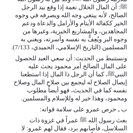
ﷺ: أن المال الحلال نعمة إذا وقع بيد الرجل
الصالح، لأنه يبتغي وجه الله ويصرفه في وجوه
الخير ككفالة الأيتام والأرامل والدعاة ودعم
المجاهدين، والمشاريع الخيرية، وغيرها من
وجوه البر ويُعِفُّ به نفسه وأسرته، ويغني به
المسلمين (التاريخ الإسلامي، الحميدي، 7/133).
ونستنبط من الحديث: أن سعي العبد للحصول
على المال الصالح أمر محمود يحث عليه
النبيﷺ، كما أن الرجل ذا المال إذا استطعنا
إيصال الصلاح له ليجمع بين صلاح المال وصلاح
نفسه كما في الحديث، فهو أيضاً مطلوب
ومحمود، وهذا خير له وللإسلام والمسلمين.
ب ـ حرص عمرو على سلامة قواته:
بعث رسول الله ﷺ عمراً في غزوة ذات
السلاسل، فأصابهم برد، فقال لهم عَمرو: لا