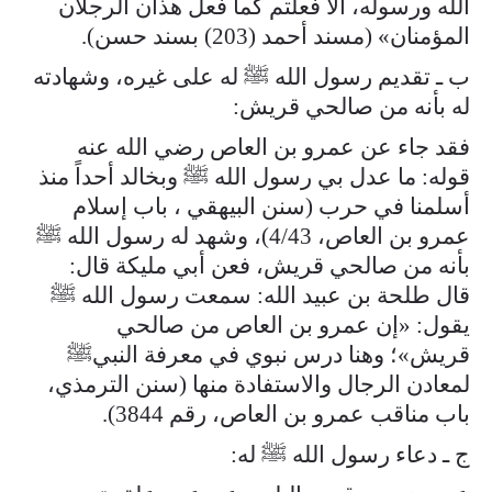
الله ورسوله، ألا فعلتم كما فعل هذان الرجلان
المؤمنان» (مسند أحمد (203) بسند حسن).
ب ـ تقديم رسول الله ﷺ له على غيره، وشهادته
له بأنه من صالحي قريش:
فقد جاء عن عمرو بن العاص رضي الله عنه
قوله: ما عدل بي رسول الله ﷺ وبخالد أحداً منذ
أسلمنا في حرب (سنن البيهقي ، باب إسلام
عمرو بن العاص، 4/43)، وشهد له رسول الله ﷺ
بأنه من صالحي قريش، فعن أبي مليكة قال:
قال طلحة بن عبيد الله: سمعت رسول الله ﷺ
يقول: «إن عمرو بن العاص من صالحي
قريش»؛ وهنا درس نبوي في معرفة النبيﷺ
لمعادن الرجال والاستفادة منها (سنن الترمذي،
باب مناقب عمرو بن العاص، رقم 3844).
ج ـ دعاء رسول الله ﷺ له: