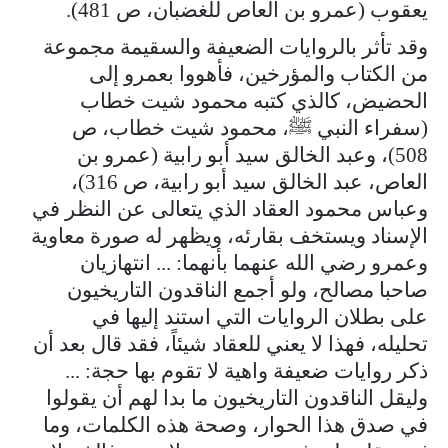
يعقوب (عمرو بن العاص للغضبان، ص 481).
وقد تأثر بالروايات الضعيفة والسقيمة مجموعة
من الكتاب والمؤرخين، فأهووا بعمرو إلى
الحضيض، كالذي كتبه محمود شيت خطاب
(سفراء النبي ﷺ، محمود شيت خطاب، ص
508)، وعبد الخالق سيد أبو رابية (عمرو بن
العاص، عبد الخالق سيد أبو رابية، ص 316)،
وعباس محمود العقاد الذي يتعالى عن النظر في
الإسناد ويستخف بقارئه، ويظهر له صورة معاوية
وعمرو رضي الله عنهما بأنهما: ... انتهازيان
صاحبا مصالح، ولو أجمع الناقدون التاريخيون
على بطلان الروايات التي استند إليها في
تحليله، فهذا لا يعني للعقاد شيئاً، فقد قال بعد أن
ذكر روايات ضعيفة واهية لا تقوم بها حجة: ...
وليقل الناقدون التاريخيون ما بدا لهم أن يقولوا
في صدق هذا الحوار، وصحة هذه الكلمات، وما