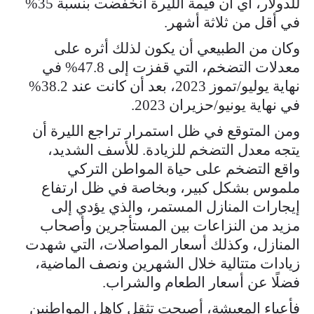
للدولار، أي أن قيمة الليرة انخفضت بنسبة 35%
في أقل من ثلاثة أشهر.
وكان من الطبيعي أن يكون لذلك أثره على
معدلات التضخم، التي قفزت إلى 47.8% في
نهاية يوليو/تموز 2023، بعد أن كانت عند 38.2%
في نهاية يونيو/حزيران 2023.
ومن المتوقع في ظل استمرار تراجع الليرة أن
يتجه معدل التضخم للزيادة. للأسف الشديد،
واقع التضخم على حياة المواطن التركي
ملموس بشكل كبير، وبخاصة في ظل ارتفاع
إيجارات المنازل المستمر، والذي يؤدي إلى
مزيد من النزاعات بين المستأجرين وأصحاب
المنازل، وكذلك أسعار المواصلات، التي شهدت
زيادات متتالية خلال الشهرين ونصف الماضية،
فضلًا عن أسعار الطعام والشراب.
فأعباء المعيشة، أصبحت تثقل كاهل المواطنين