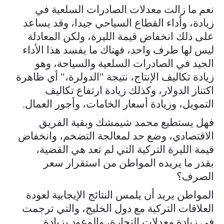
نعم ما زالت معدلات الصادرات السلعية في
زيادة، وأداء القطاع السياحي جيدا، وقد يساعد
على ذلك انخفاض قيمة الليرة، ولكن المعادلة
ليس لها طرف واحد، فهناك ما يفسد هذا الأداء
الجيد في الصادرات السلعية والسياحة، وهو
زيادة تكاليف الإنتاج، نتيجة "الدولرة،" أي ظاهرة
اكتناز الدولار، وكذلك زيادة ارتفاع تكاليف
التمويل، وزيادة أسعار الخامات، وأجور العمال.
فهل يستطيع محمد شيمشك وبقية الفريق
الاقتصادي، وضع حد لمعالجة التضخم، وانخفاض
قيمة الليرة التركية التي لم تعد هي القضية،
بقدر ما يريده المواطن من استقرار سعر
الصرف؟
المواطن يريد أن يلمس النتائج الإيجابية لعودة
العلاقات التركية مع دول الخليج، والتي ترجمت
في زيادة معدلات التجارة، والوعود بزيادة