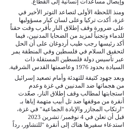
وإيصال مساعدات إنسانية إلى القطاع.
ومنذ اللحظة الأولى لتصاعد التوتر الأخير في
غزة، أكدت تركيا وعلى لسان كبار مسؤوليها
على ضرورة وقف إطلاق النار بأقرب وقت حقناً
للدماء وتجنباً لمزيد من الضحايا المدنيين، فيما
أكد رئيسها رجب طيب أردوغان على أن الحل
لتحقيق السلام في فلسطين وفي المنطقة يمر
عبر تأسيس دولة فلسطين المستقلة ذات
السيادة بحدود 1976 وعاصمتها القدس الشرقية.
وبعد جهود كثيفة للتهدئة وأمام تصعيد إسرائيل
من هجماتها ضد المدنيين في غزة وعدم
استجابتها لمطالب وقف إطلاق النار، صعّدت
أنقرة من موقفها ضد تل أبيب متهمة إياها بـ
"ارتكاب المجازر والإبادة الجماعية" في غزة،
قبل أن تعلن في 4 نوفمبر/ تشرين 2023
استدعاء سفيرها هناك إلى أنقرة "للتشاور، رداً