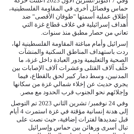
وفي 7 أكتوبر/تشرين الأول 2023 أعلنت حركة
حماس وفصائل أخرى في المقاومة الفلسطينية،
إطلاق عملية أسمتها "طوفان الأقصى" ضد
أهداف إسرائيلية في غلاف قطاع غزة التي
تعاني من حصار مطبق منذ سنوات.
إسرائيل وأمام مباغتة المقاومة الفلسطينية لها،
ردت باستهداف المناطق السكنية والمنشآت
الصحية والتعليمية ودور العبادة داخل غزة، ما
خلّف آلاف القتلى وعشرات آلاف الإصابات بين
المدنيين، وسط دمار كبير لحق بالقطاع، فيما
يجري حديث عن إخلاء شمالي غزة من سكانها
وإجلائهم نحو الجنوب قرب الحدود مع مصر.
وفي 24 نوفمبر/ تشرين الثاني 2023 تم التوصل
إلى هدنة إنسانية مؤقتة في غزة استمرت 4 أيام
قبل تمديدها لفترات إضافية، حيث نصت على
تبال أسرى ورهائن بين حماس وإسرائيل