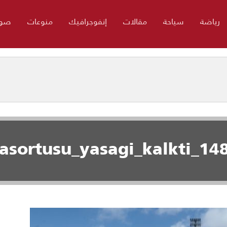
رياضة
سياحة
مقالات
إنفوجرافيك
منوعات
صور
asortusu_yasagi_kalkti_14