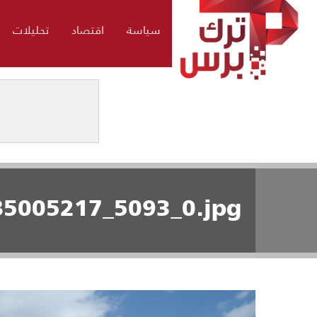
سياسة
اقتصاد
تحليلات
85005217_5093_0.jpg