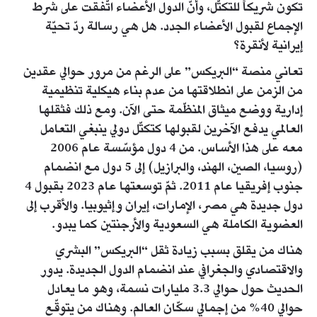
تكون شريكاً للتكتّل، وأنّ الدول الأعضاء اتّفقت على شرط
الإجماع لقبول الأعضاء الجدد. هل هي رسالة ردّ تحيّة
إيرانية لأنقرة؟
تعاني منصة “البريكس” على الرغم من مرور حوالي عقدين
من الزمن على انطلاقتها من عدم بناء هيكلية تنظيمية
إدارية ووضع ميثاق المنظّمة حتى الآن. ومع ذلك فثقلها
العالمي يدفع الآخرين لقبولها كتكتّل دولي ينبغي التعامل
معه على هذا الأساس. من 4 دول مؤسّسة عام 2006
(روسيا، الصين، الهند، والبرازيل) إلى 5 دول مع انضمام
جنوب إفريقيا عام 2011. ثمّ توسعتها عام 2023 بقبول 4
دول جديدة هي مصر، الإمارات، إيران وإثيوبيا. والأقرب إلى
العضوية الكاملة هي السعودية والأرجنتين كما يبدو.
هناك من يقلق بسبب زيادة ثقل “البريكس” البشري
والاقتصادي والجغرافي عند انضمام الدول الجديدة. يدور
الحديث حول حوالي 3.3 مليارات نسمة، وهو ما يعادل
حوالي 40% من إجمالي سكّان العالم. وهناك من يتوقّع