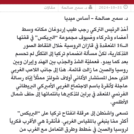
2024-10-31
د. سمير صالحة
مقالات
د. سمير صالحة - أساس ميديا
أخذ الرئيس التركي رجب طيب إردوغان مكانه وسط
أعضاء وشركاء وضيوف مجموعة “البريكس” في قمّتها
الـ16 المنعقدة في قازان الروسية خلال التقاط الصور
التذكارية، لكنّ مسألة انضمام تركيا إلى التكتّل لم تحسم
بعد كما يبدو. فعمليّة الشدّ والجذب بين الهند وإيران وبين
روسيا والصين ما زالت قائمة. هذا إلى جانب اللاعب الغربي
الذي حمل المستشار الألماني أولاف شولتز ممثّلاً إيّاه رسالة
عاجلة لأنقرة باسم الاجتماع الغربي الأميركي البريطاني
الفرنسي المنعقد في برلين لتذكيرها بانتمائها إلى حلف شمال
الأطلسي.
تسعى واشنطن إلى عرقلة انفتاح تركيا على “البريكس”
أكثر ممّا ينبغي بالمقياس الغربي. فأنقرة هي الأقرب فكرياً
لروسيا والصين في خطط وطرق التعامل مع الغرب من