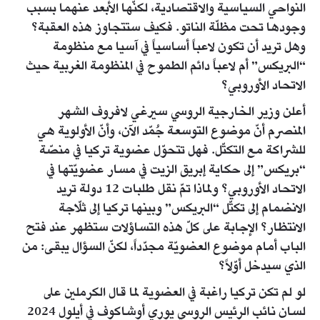
النواحي السياسية والاقتصادية، لكنّها الأبعد عنهما بسبب
وجودها تحت مظلّة الناتو. فكيف ستتجاوز هذه العقبة؟
وهل تريد أن تكون لاعباً أساسياً في آسيا مع منظومة
“البريكس” أم لاعباً دائم الطموح في المنظومة الغربية حيث
الاتحاد الأوروبي؟
أعلن وزير الخارجية الروسي سيرغي لافروف الشهر
المنصرم أنّ موضوع التوسعة جُمّد الآن، وأنّ الأولوية هي
للشراكة مع التكتّل. فهل تتحوّل عضوية تركيا في منصّة
“بريكس” إلى حكاية إبريق الزيت في مسار عضويّتها في
الاتحاد الأوروبي؟ ولماذا تمّ نقل طلبات 12 دولة تريد
الانضمام إلى تكتّل “البريكس” وبينها تركيا إلى ثلّاجة
الانتظار؟ الإجابة على كلّ هذه التساؤلات ستظهر عند فتح
الباب أمام موضوع العضويّة مجدّداً، لكنّ السؤال يبقى: من
الذي سيدخل أوّلاً؟
لو لم تكن تركيا راغبة في العضوية لما قال الكرملين على
لسان نائب الرئيس الروسي يوري أوشاكوف في أيلول 2024