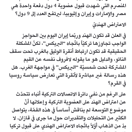
المنصرم التي شهدت قبول عضوية 4 دول دفعة واحدة هي
مصر والإمارات وإيران وإثيوبيا، ليرتفع العدد إلى 9 دول؟
الاعتراض الهنديّ
في العلن قد تكون الهند وربّما إيران اليوم بين الحواجز
الواجب تجاوزها تركيّاً باتّجاه “البريكس”، لكنّ المشكلة
الحقيقية قد تكون ارتباط أنقرة الوثيق بالغرب تحت سقف
الناتو، والدليل هو ما يقوله لافروف نفسه عن القيم
المشتركة تحت شمسيّة “البريكس” في مواجهة الغرب. هل
هذه رسالة غير مباشرة لأنقرة التي تعارض سياسة روسيا
في القرم؟
على الرغم من نفي دائرة الاتصالات التركية أنباء تتحدّث
عن اعتراض الهند على العضوية التركية وإعلانها أنّ
موضوع التوسعة لم يناقش أساساً في هذه القمّة، يتواصل
الكثير من التحليلات والتقديرات حول ما جرى في قازان. لا
بدّ من الذهاب أوّلاً باتّجاه الاعتراض الهندي على قبول تركيا