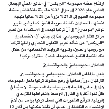
ارتفاع حصّة مجموعة “البريكس” في الناتج المحلّي الإجمالي
العالمي عام 2028 إلى حوالي 35% مقارنة بانخفاض حصّة
مجموعة السبع إلى 27.8% نزولاً من 29% حالياً نتيجة
لضمّها اقتصادات ناشئة سريعة النموّ. كما يشير تقرير
لموقع “بلومبيرغ” إلى أنّ تركيا تهدف إلى الاستفادة من تغيير
مركز الثقل الجيوسياسي. هذا إلى جانب أنّ الانضمام إلى
“البريكس” من شأنه تعزيز التعاون التجاري والماليّ لتركيا
مع روسيا والصين، وتقوية الروابط الاقتصادية من خلال
بنك التنمية التابع للمجموعة. فلماذا ستتردّد تركيا؟
العاملان الجيوسياسيّ والجيوقتصاديّ
يلعب بالمقابل العاملان الجيوسياسي والجيوقتصادي
التركيّان دوراً إضافياً في رفع حظوظ تركيا داخل المجموعة،
هذا إلى جانب القيمة الجيوسياسية للمجموعة، لا سيَّما في
ظلّ نفوذ أنقرة في الشرق الأوسط وانخراطها المتزايد في
إفريقيا. تتوقّع التقديرات التي تصف تركيا بواحد من أهمّ
الاقتصادات الناشئة في العالم، أن تأخذ مكانها بين أكبر 12