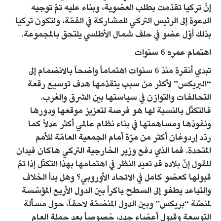
إنّ تركيا تقدّمت بطلب العضوية، وبناء عليه تمّ توجيه
الدعوة إلى الرئيس التركي للمشاركة في القمّة، ولتكون تركيا
بذلك أوّل عضو في حلف شمال الأطلسي يلتحق بالمجموعة.
اهتمام عمره 6 سنوات
تبدي أنقرة منذ 6 سنوات اهتماماً واضحاً بالانضمام إلى
“البريكس” لأكثر من سبب يتقدّمها هدف توسيع رقعة
التحالفات والتوازن في سياستها بين الشرق والغرب.
فالتكتّل بالنسبة لها هو فرصة لتعزيز موقعها ودورها
ونفوذها ومساهمتها في بناء نظام عالمي أكثر عدلاً كما
ردّد إردوغان أكثر من مرّة أمام الجمعية العامّة للأمم
المتحدة. فما الذي دفع وزير الخارجية التركي هاكان فيدان
للقول إنّ بلاده قد تعيد النظر في اهتمامها بهذا التكتّل إذا تمّ
قبولها كعضو كامل في الاتحاد الأوروبي؟ وهل بدأ الخلاف
والتباعد يطفو إلى السطح باكراً بين الدول الأربع المؤسّسة
لمنصّة “بريكس” وبين الدول المنضمّة لاحقاً، حول مسألة
التوسعة وقبول أعضاء جدد، خصوصاً بعد حملة العام