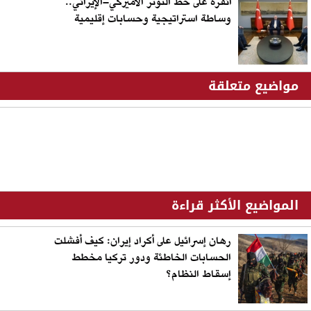
أنقرة على خط التوتر الأميركي–الإيراني..
وساطة استراتيجية وحسابات إقليمية
مواضيع متعلقة
المواضيع الأكثر قراءة
رهان إسرائيل على أكراد إيران: كيف أفشلت
الحسابات الخاطئة ودور تركيا مخطط
إسقاط النظام؟