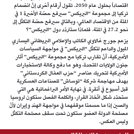
اقتصاداً بحلول عام 2050. تقول أرقام أخرى إنّ انضمام
تركيا إلى مجموعة “البريكس” سيرفع حصّة الأخيرة 1 في
المئة من الاقتصاد العالمي، وبالتالي سيرفع حصّة التكتّل إلى
نحو 27.2 في المئة. فلماذا ستتردّد دول “البريكس”؟
يزعم جورج غالاوي الكاتب والإعلامي البريطاني اليساري
الميول والداعم لتكتّل “البريكس” في مواجهة السياسات
الأميركية، أنّ تقارب تركيا مع مجموعة “البريكس” أثار
جنون الولايات المتحدة، وهو ما دفع وكالة الاستخبارات
الأميركية لتحريك عناصر “حزب العمّال الكردستاني”
بهدف مهاجمة شركة “توساش” للصناعات العسكرية
قبل أسبوع في أنقرة. في نهاية الأمر البراغماتية هي التي
ستحدّد شكل اتّخاذ القرار، والكلمة الفصل ستكون لروسيا
والصين إذا ما حسمتا موقفهما في مواجهة الهند وإيران لأنّ
مصلحة الدولة العضو ستكون تحت سقف مصلحة التكتّل
وليس العكس.