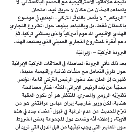
نتيجة علاقاتها الاستراتيجية مع الخصم الباكستاني. لا
يتصاعد الدخان من مكان لا حريق فيه. امتحان
“البريكس” لا يتّصل بالتوتّر التركي- الهندي في موضوع
باكستان فقط، بل وبالتباعد بينهما حول المشروع التجاري
الهندي الإقليمي المدعوم أميركياً والذي يستثني تركيا، ثمّ
دعم أنقرة للمشروع التجاري الصيني الذي يستبعد الهند.
البرودة التّركيّة – الإيرانيّة
بعد ذلك تأتي البرودة الحاصلة في العلاقات التركية الإيرانية
حول طرق التعامل مع ملفّات ثنائية وإقليمية عديدة،
ظهرت إلى العلن عند دخول الرئيس التركي قاعة المؤتمر
محيّياً عن بُعد الرئيس الإيراني، لكنّه اختار مصافحة
نظيرَيْه الروسي والمصري. المنتظر هو أن تكون العقبة
هندية، لكنّ وزير خارجية إيران عباس عراقتشي هو من
تبرّع للحديث عن عدم الرغبة في قبول أعضاء جدد في هذه
الآونة، وإعلانه أنّه وضعت دول المجموعة بعض الشروط
حول المعايير التي يجب تبنّيها من قبل الدول التي تريد أن