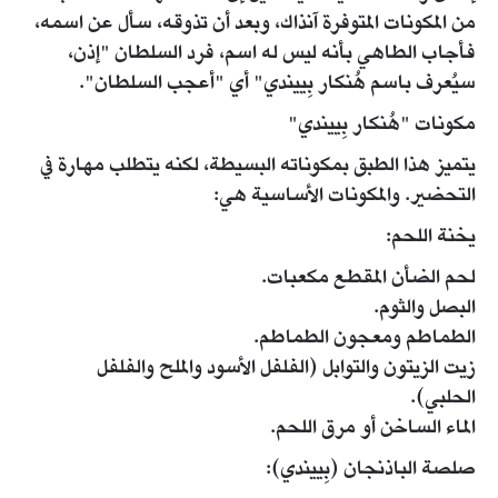
من المكونات المتوفرة آنذاك، وبعد أن تذوقه، سأل عن اسمه،
فأجاب الطاهي بأنه ليس له اسم، فرد السلطان "إذن،
سيُعرف باسم هُنكار بِييندي" أي "أعجب السلطان".
مكونات "هُنكار بِييندي"
يتميز هذا الطبق بمكوناته البسيطة، لكنه يتطلب مهارة في
التحضير. والمكونات الأساسية هي:
يخنة اللحم:
لحم الضأن المقطع مكعبات.
البصل والثوم.
الطماطم ومعجون الطماطم.
زيت الزيتون والتوابل (الفلفل الأسود والملح والفلفل
الحلبي).
الماء الساخن أو مرق اللحم.
صلصة الباذنجان (بِييندي):