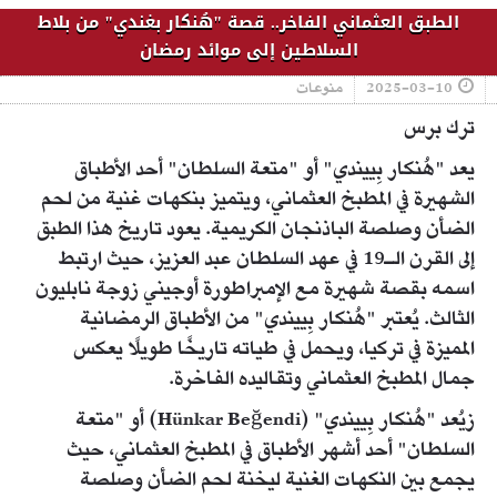
الطبق العثماني الفاخر.. قصة "هُنكار بغندي" من بلاط
السلاطين إلى موائد رمضان
2025-03-10
منوعات
ترك برس
يعد "هُنكار بِييندي" أو "متعة السلطان" أحد الأطباق
الشهيرة في المطبخ العثماني، ويتميز بنكهات غنية من لحم
الضأن وصلصة الباذنجان الكريمية. يعود تاريخ هذا الطبق
إلى القرن الـ19 في عهد السلطان عبد العزيز، حيث ارتبط
اسمه بقصة شهيرة مع الإمبراطورة أوجيني زوجة نابليون
الثالث. يُعتبر "هُنكار بِييندي" من الأطباق الرمضانية
المميزة في تركيا، ويحمل في طياته تاريخًا طويلًا يعكس
جمال المطبخ العثماني وتقاليده الفاخرة.
زيُعد "هُنكار بِييندي" (Hünkar Beğendi) أو "متعة
السلطان" أحد أشهر الأطباق في المطبخ العثماني، حيث
يجمع بين النكهات الغنية ليخنة لحم الضأن وصلصة