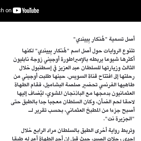
أصل تسمية "هُنكار بِييندي"
تتنوع الروايات حول أصل اسم "هُنكار بِييندي" لكنها
أكثرها شيوعا يربطه بالإمبراطورة أوجيني زوجة نابليون
الثالث وزيارتها للسلطان عبد العزيز في إسطنبول خلال
رحلتها إلى افتتاح قناة السويس. حينها طلبت أوجيني من
طاهيها الفرنسي تحضير صلصة البشاميل، فقام الطهاة
العثمانيون بدمجها مع الباذنجان المشوي، ليُضاف إليها
لاحقا لحم الضأن، وكان السلطان معجبا جدا بالطبق حتى
أصبح جزءا من المطبخ العثماني، بحسب تقرير لـ
"الجزيرة نت".
وتربط رواية أخرى الطبق بالسلطان مراد الرابع خلال
إحدى رحلات الصيد، حيث قيل إن أحد الطهاة أعد له طبقا