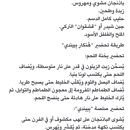
باذنجان مشوي ومهروس.
زبدة وطحين.
حليب كامل الدسم.
جبن شيدر أو "قشقوان" التركي.
الملح والفلفل الأسود.
طريقة تحضير "هُنكار بِييندي"
تحضير يخنة اللحم:
يُسخّن زيت الزيتون في قدر على نار متوسطة، ويُضاف
اللحم حتى يكتسب لونا بنيا.
يُضاف البصل والثوم ويُقلّب الخليط حتى يصبح طريا.
تُضاف الطماطم المفرومة إلى معجون الطماطم والتوابل، ثم
يُترك الخليط على نار هادئة حتى ينضج اللحم.
تحضير صلصة "بِييندي":
يُشوى الباذنجان على لهب مكشوف أو في الفرن حتى
يكتسب نكهة مدخنة، ثم يُقشّر ويُهرس.