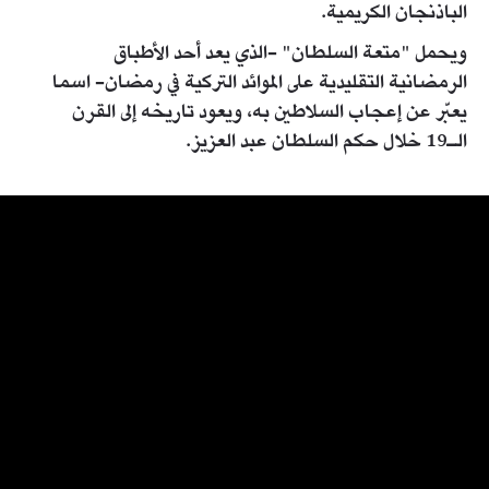
الباذنجان الكريمية.
ويحمل "متعة السلطان" -الذي يعد أحد الأطباق
الرمضانية التقليدية على الموائد التركية في رمضان- اسما
يعبّر عن إعجاب السلاطين به، ويعود تاريخه إلى القرن
الـ19 خلال حكم السلطان عبد العزيز.