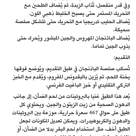
وفي قدر منفصل، تُذاب الزبدة، ثم يُضاف الطحين مع
التحريك المستمر حتى يصبح الخليط ذهبي اللون.
يُضاف الحليب تدريجيا مع التحريك حتى تتشكل صلصة
سميكة.
يُضاف الباذنجان المهروس والجبن المبشور ويُحرك حتى
يذوب الجبن تماما.
التقديم:
تُسكب صلصة الباذنجان في طبق التقديم، ويُوضع فوقها
يخنة اللحم، ثم يُزين بالبقدونس المفروم، ويُقدم مع الخبز
التركي التقليدي أو خبز الباغيت الفرنسي.
يُعد هذا الطبق غنيا بالبروتينات من لحم الضأن، إلى جانب
الدهون الصحية من زيت الزيتون والجبن. ويحتوي كل
طبق على حوالي 467 سعرة حرارية، موزعة بين البروتينات
والدهون والكربوهيدرات. ويمكن تعديل المكونات لجعل
الطبق أخف، مثل استخدام لحم البقر بدلا من الضأن، أو