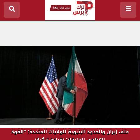
ملف إيران والحدود البنيوية للولايات المتحدة؛ "القوة
العظمى المارقة" (قراءة تركية)