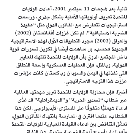
ثانياً، بعد هجمات 11 سبتمبر 2001، أعادت الولايات
المتحدة تعريف أولوياتها الأمنية بشكل جذري، ورسمت
استراتيجيات تتعارض مع القانون الدولي مثل “عقيدة
الضربة الاستباقية”. لم تكن غزوات أفغانستان (2002)
والعراق (2003) مجرد التطبيقات الأولى لهذه الاستراتيجية
الجديدة فحسب، بل ساهمت أيضًا في تكوين تصورات قوية
داخل المجتمع الدولي بأن الولايات المتحدة تنتهك المعايير
الدولية. وبالمثل، فإن العمليات العسكرية واسعة النطاق
التي نفذتها في اليمن والسودان وباكستان كانت مؤشرات
عززت هذا التوجه الاستراتيجي.
أخيرًا، فإن محاولة الولايات المتحدة تبرير مهمتها العالمية
عبر خطاب “تصدير الحرية” و”الديمقراطية” قد غذَّى
ادعاءً هيمنيًّا متفوقًا على المستوى الأيديولوجي. لكن هذا
الخطاب، عندما اقترن في الممارسة بانتهاك القانون الدولي،
تعمَّق التناقض بين ادعاء القيادة المعيارية للولايات المتحدة
وأفعالها، وأصبح أزمة الشرعية حتمية. هذا النفاق