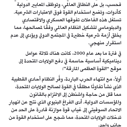
فحسب، بل على النطاق العالمي، وتوظف المعايير الدولية
كأدوات، وتضع استخدام القوة فوق الاعتبارات الشرعية.
تستغل هذه الفاعلات تفوقها العسكري والاقتصادي
والدبلوماسي لتشكيل النظام العالمي وفقًا لمصالحها، مما
يخلق أزمة شرعية خطيرة في المجتمع الدولي ويؤدي إلى عدم
استقرار منهجي.
في فترة ما بعد عام 2000، كانت هناك ثلاثة عوامل
ديناميكية أساسية حاسمة في دفع الولايات المتحدة إلى
موقع “القوة العظمى المارقة”:
أولاً، مع انتهاء الحرب الباردة، وفَّر النظام أحادي القطبية
الذي نشأ تفاوتًا مطلقًا في القوة لصالح الولايات المتحدة،
مما قلل من حاجة واشنطن إلى الالتزام بالقانون
والمؤسسات الدولية. أدى الفراغ البنيوي الذي نتج عن انهيار
الاتحاد السوفيتي إلى غياب قوة موازنة قادرة على الحد من
تدخلات الولايات المتحدة، مما شجع على استخدام القوة من
جانب واحد.