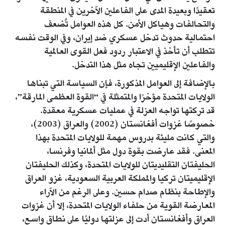
تعقيدًا وبعيدة المدى على الفاعلين الآخرين في المنطقة
والتحالفات وهياكل الأمن. كل هذه العوامل تُضعف
احتمالية حدوث تدخل عسكري ضد إيران، وفي الوقت نفسه
تتطلب أن تأخذ في الاعتبار ردود فعل القوى العالمية
والفاعلين الإقليميين تجاه مثل هذا التدخل.
بالإضافة إلى العوامل المذكورة، فإن السياسة التي تبناها
الولايات المتحدة مؤخرًا والمتمثلة في “القوة العظمى المارقة”،
قد تركتها تواجه العزلة في عمليات عسكرية معقدة.
خصوصًا غزوات أفغانستان (2002) والعراق (2003)،
والتي كانت مليئة بدروس مهمة للولايات المتحدة بهذا
المعنى. فقد عارضت بقوة دول مثل ألمانيا وفرنسا،
الحليفتان التقليديتان للولايات المتحدة، وكذلك الحليفتان
الإقليميتان تركيا والمملكة العربية السعودية، غزو العراق
والإطاحة بنظام صدام حسين. وعلى الرغم من الآراء
المعارضة القوية من حلفاء الولايات المتحدة، إلا أن غزوات
العراق وأفغانستان أدت إلى عزلتها دوليًا على نطاق واسع،