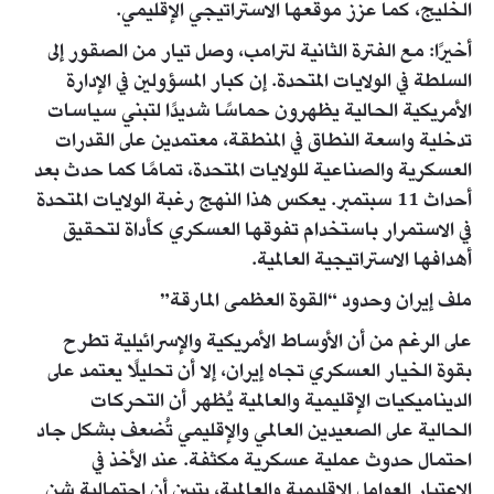
الخليج، كما عزز موقعها الاستراتيجي الإقليمي.
أخيرًا: مع الفترة الثانية لترامب، وصل تيار من الصقور إلى
السلطة في الولايات المتحدة. إن كبار المسؤولين في الإدارة
الأمريكية الحالية يظهرون حماسًا شديدًا لتبني سياسات
تدخلية واسعة النطاق في المنطقة، معتمدين على القدرات
العسكرية والصناعية للولايات المتحدة، تمامًا كما حدث بعد
أحداث 11 سبتمبر. يعكس هذا النهج رغبة الولايات المتحدة
في الاستمرار باستخدام تفوقها العسكري كأداة لتحقيق
أهدافها الاستراتيجية العالمية.
ملف إيران وحدود “القوة العظمى المارقة”
على الرغم من أن الأوساط الأمريكية والإسرائيلية تطرح
بقوة الخيار العسكري تجاه إيران، إلا أن تحليلًا يعتمد على
الديناميكيات الإقليمية والعالمية يُظهر أن التحركات
الحالية على الصعيدين العالمي والإقليمي تُضعف بشكل جاد
احتمال حدوث عملية عسكرية مكثفة. عند الأخذ في
الاعتبار العوامل الإقليمية والعالمية، يتبين أن احتمالية شن