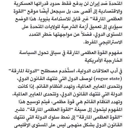
المتحدة ضد إيران لن يدفع فقط حدود قدراتها العسكرية
والاقتصادية إلى أقصى حد، بل سيجعل أيضًا موقع “القوة
العظمى المارقة” غير قابل للاستدامة بنيويا. هذا الوضع
سيؤدي إلى تعميق أزمة الشرعية للولايات المتحدة على
المستوى الدولي، فضلاً عن مواجهتها خطر التمدد
الاستراتيجي المفرط.
مفهوم القوة العظمى المارقة في سياق تحول السياسة
الخارجية الأمريكية
في أدب العلاقات الدولية، استُخدم مصطلح “الدولة المارقة”
(rogue state) لوصف الدول التي تنتهك القانون الدولي،
وتتحدى المعايير العالمية، وتهدد النظام القائم. إذا كانت
الدولة التي تنتهك القانون الدولي، وتتحدى المعايير العالمية،
وتهدد النظام القائم هي قوة عظمى، فيتم توسيع هذا
المفهوم ليتحول إلى صيغة “القوة العظمى المارقة”. تشير
“القوة العظمى المارقة” إلى نمط سلوك الدولة التي تنتهك
القانون الدولي بشكل منهجي ليس على المستوى الإقليمي