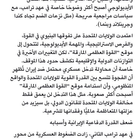
الأيديولوجي أصبح أكثر وضوحًا خاصة في عهد ترامب، مع
سياسات مراجعية صريحة (مثل نزعات الضم تجاه كندا
وجرينلاند وبنما).
اعتمدت الولايات المتحدة على تفوقها البنيوي في القوة،
والفرص الاستراتيجية، والمهمة الأيديولوجية، لتتحول إلى
موقع “القوة العظمى المارقة”، لكن التغييرات الأخيرة في
التوازنات الدولية والإقليمية تكشف حدود هذا الموقف.
خاصة أن محاولة تدخل عسكري محتمل ضد إيران تُظهر
أن الفجوة تتسع بين القدرة القوية للولايات المتحدة والواقع
المنظومي، وأن استدامة موقع “القوة العظمى المارقة”
أصبحت أكثر صعوبة. مثل هذا التدخل لن يعمق فقط
مخالفة الولايات المتحدة للقانون الدولي، بل سيزيد من
عزلتها المتعاظمة عالميًّا وفقدانها للشرعية.
ضعف القدرة الدفاعية الإيرانية وأسبابه
في عهد ترامب الثاني، زادت الضغوط العسكرية من محور