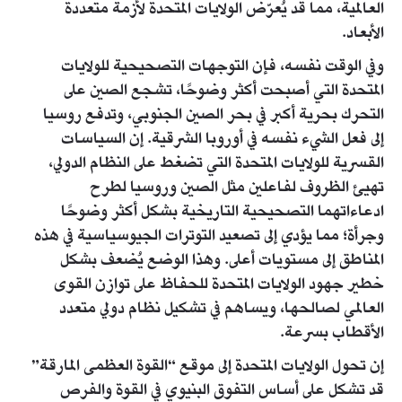
العالمية، مما قد يُعرّض الولايات المتحدة لأزمة متعددة
الأبعاد.
وفي الوقت نفسه، فإن التوجهات التصحيحية للولايات
المتحدة التي أصبحت أكثر وضوحًا، تشجع الصين على
التحرك بحرية أكبر في بحر الصين الجنوبي، وتدفع روسيا
إلى فعل الشيء نفسه في أوروبا الشرقية. إن السياسات
القسرية للولايات المتحدة التي تضغط على النظام الدولي،
تهيئ الظروف لفاعلين مثل الصين وروسيا لطرح
ادعاءاتهما التصحيحية التاريخية بشكل أكثر وضوحًا
وجرأة؛ مما يؤدي إلى تصعيد التوترات الجيوسياسية في هذه
المناطق إلى مستويات أعلى. وهذا الوضع يُضعف بشكل
خطير جهود الولايات المتحدة للحفاظ على توازن القوى
العالمي لصالحها، ويساهم في تشكيل نظام دولي متعدد
الأقطاب بسرعة.
إن تحول الولايات المتحدة إلى موقع “القوة العظمى المارقة”
قد تشكل على أساس التفوق البنيوي في القوة والفرص