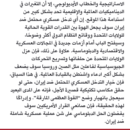
الاستراتيجية والخطاب الأيديولوجي، إلا أن التغيرات في
الديناميكيات العالمية والإقليمية تحد بشكل كبير من
استدامة هذا الموقع. إن أي تدخل عسكري محتمل ضد
إيران سوف يجعل الهوة بين القدرات القوية الحالية
للولايات المتحدة ووقائع النظام الدولي أكثر وضوحًا،
وسيفتح الباب أمام أزمات جديدة في المجالات العسكرية
والاقتصادية والدبلوماسية. علاوة على ذلك، فإن عزل
الولايات المتحدة عن حلفائها وتسريع التحركات
الجيوسياسية لفاعلين مثل الصين وروسيا سوف يضعف
بشكل أكبر ادعاء واشنطن بالقيادة العالمية. في هذا السياق،
فإن خيار التدخل العسكري المحتمل ضد إيران، حتى لو
حقق مكاسب تكتيكية قصيرة الأجل، فإنه على المدى البعيد
سيعجل بانهيار وضع “القوة العظمى المارقة”. وإدراكًا
لهذه الحقيقة، فإن صانعي القرار الأمريكيين سوف
يفضلون الحل الدبلوماسي على شن عملية عسكرية شاملة
ضد إيران.