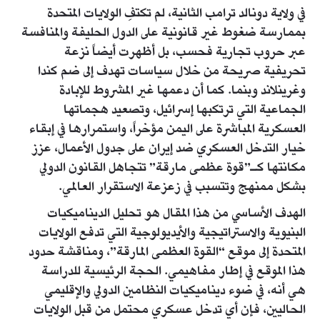
في ولاية دونالد ترامب الثانية، لم تكتفِ الولايات المتحدة
بممارسة ضغوط غير قانونية على الدول الحليفة والمنافسة
عبر حروب تجارية فحسب، بل أظهرت أيضاً نزعة
تحريفية صريحة من خلال سياسات تهدف إلى ضم كندا
وغرينلاند وبنما. كما أن دعمها غير المشروط للإبادة
الجماعية التي ترتكبها إسرائيل، وتصعيد هجماتها
العسكرية المباشرة على اليمن مؤخراً، واستمرارها في إبقاء
خيار التدخل العسكري ضد إيران على جدول الأعمال، عزز
مكانتها كـ”قوة عظمى مارقة” تتجاهل القانون الدولي
بشكل ممنهج وتتسبب في زعزعة الاستقرار العالمي.
الهدف الأساسي من هذا المقال هو تحليل الديناميكيات
البنيوية والاستراتيجية والأيديولوجية التي تدفع الولايات
المتحدة إلى موقع “القوة العظمى المارقة”، ومناقشة حدود
هذا الموقع في إطار مفاهيمي. الحجة الرئيسية للدراسة
هي أنه، في ضوء ديناميكيات النظامين الدولي والإقليمي
الحاليين، فإن أي تدخل عسكري محتمل من قبل الولايات