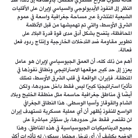
حالة نشوب صراع عسكري محتمل. بالإضافة إلى ذلك، عند
النظر إلى النفوذ الأيديولوجي والسياسي لإيران على الأقليات
الشيعية المنتشرة عبر مساحة جغرافية واسعة في عموم
الشرق الأوسط، والتي تم تهميشها من قبل الأنظمة
المحافظة، يتضح بشكل أدق مدى قوة قدرة البلاد على
تطوير مقاومة ضد التدخلات الخارجية وإنتاج ردود فعل
فعالة.
أهم من ذلك كله، أن العمق الجيوسياسي لإيران هو عامل
يعزز إلى حد كبير موقعها الاستراتيجي ونطاق نفوذها في
المنطقة. فإيران، الواقعة في قلب الشرق الأوسط، تمتلك
تأثيرًا استراتيجيًا كبيرًا ليس فقط داخل حدودها، ولكن
أيضًا في مناطق جغرافية حاسمة مثل منطقة الخليج وبلاد
الشام والقوقاز وآسيا الوسطى. هذا النطاق الجغرافي
الواسع للنفوذ يُظهر أن أي عملية عسكرية تستهدف إيران
لن تقتصر فقط على حدودها، بل ستؤثر مباشرة على
جميع الديناميكيات الجيوسياسية في هذه المناطق. وهذا
الوضع يكشف أن أي تدخل محتمل سيكون له تأثيرات أكثر