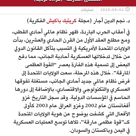
2025-05-02
تحليلات
د. نجم الدين أجار (مجلة
كريتيك باكيش
الفكرية)
في أعقاب الحرب الباردة، ظهر نظام عالمي أحادي القطب،
ومع مطلع العقد الأول من القرن الحادي والعشرين، بدأت
الولايات المتحدة الأمريكية في التسبب بتآكل القانون الدولي
من خلال تدخلاتها العسكرية أحادية الجانب، مما دفع
البعض إلى تسمية هذه الفترة بعصر “القوة العظمى
المارقة”. خلال هذه المرحلة، سعت الولايات المتحدة إلى
فرض نظام عالمي جديد أحادي الجانب، مستغلة تفوقها
العسكري والتكنولوجي والاقتصادي، بالإضافة إلى دورها
الحاسم في المؤسسات الدولية. وقد سجل التاريخ غزو
أفغانستان عام 2002 وغزو العراق عام 2003 كأولى
الأفعال التي كشفت بوضوح عن هوية الولايات المتحدة
كـ”قوة عظمى مارقة”، تلاها توسع العمليات العسكرية
في اليمن وباكستان والسودان.